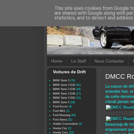
This site uses cookies from Google to 
are shared with Google along with per
statistics, and to detect and address
Home
Le Staff
Nous Contacter
Voitures de Drift
DMCC Rou
BMW Serie 3
(70)
BMW Serie 3 E30
(61)
La saison de dri
BMW Serie 3 E36
(44)
entendre hier, e
BMW Serie 3 E46
(17)
de cette derniè
BMW Serie 3 E92
(12)
n'avait jamais re
BMW Serie 5
(18)
Ford Escort
(4)
Ford MK1
(1)
Ford Mustang
(81)
Ford Sierra
(21)
Holden Commodore
(3)
Beaucoup de mond
Honda City
(2)
engouement que s
Honda Civic
(52)