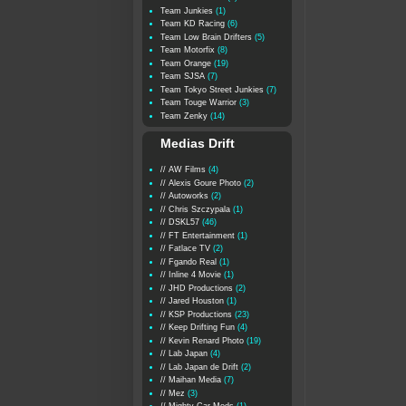
Team Junkies
(1)
Team KD Racing
(6)
Team Low Brain Drifters
(5)
Team Motorfix
(8)
Team Orange
(19)
Team SJSA
(7)
Team Tokyo Street Junkies
(7)
Team Touge Warrior
(3)
Team Zenky
(14)
Medias Drift
// AW Films
(4)
// Alexis Goure Photo
(2)
// Autoworks
(2)
// Chris Szczypala
(1)
// DSKL57
(46)
// FT Entertainment
(1)
// Fatlace TV
(2)
// Fgando Real
(1)
// Inline 4 Movie
(1)
// JHD Productions
(2)
// Jared Houston
(1)
// KSP Productions
(23)
// Keep Drifting Fun
(4)
// Kevin Renard Photo
(19)
// Lab Japan
(4)
// Lab Japan de Drift
(2)
// Maihan Media
(7)
// Mez
(3)