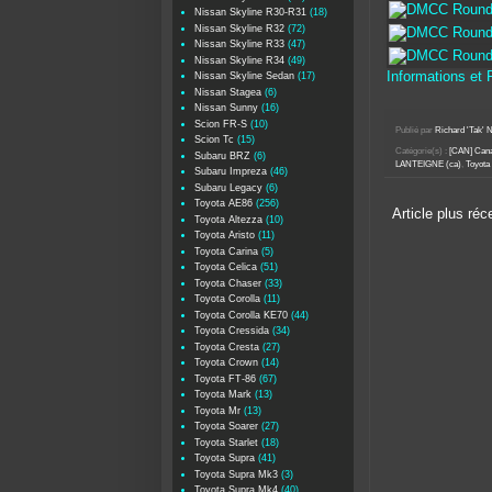
Nissan Skyline R30-R31
(18)
Nissan Skyline R32
(72)
Nissan Skyline R33
(47)
Nissan Skyline R34
(49)
Informations et
Nissan Skyline Sedan
(17)
Nissan Stagea
(6)
Nissan Sunny
(16)
Scion FR-S
(10)
Publié par
Richard 'Tak
Scion Tc
(15)
Catégorie(s) :
[CAN] Can
Subaru BRZ
(6)
LANTEIGNE (ca)
,
Toyota
Subaru Impreza
(46)
Subaru Legacy
(6)
Toyota AE86
(256)
Article plus réc
Toyota Altezza
(10)
Toyota Aristo
(11)
Toyota Carina
(5)
Toyota Celica
(51)
Toyota Chaser
(33)
Toyota Corolla
(11)
Toyota Corolla KE70
(44)
Toyota Cressida
(34)
Toyota Cresta
(27)
Toyota Crown
(14)
Toyota FT-86
(67)
Toyota Mark
(13)
Toyota Mr
(13)
Toyota Soarer
(27)
Toyota Starlet
(18)
Toyota Supra
(41)
Toyota Supra Mk3
(3)
Toyota Supra Mk4
(40)