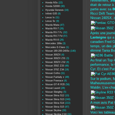
l'évènement,
St
Honda NSx
(22)
était de retour 
Honda S2000
(30)
partie avec sa
8
Hyundai Genesis
(16)
Ricci Drift Team
Infiniti G35
(9)
Lexus Is
(11)
Nissan 240SX, ce
Lexus Sc
(9)
Mazda Miata
(47)
Mazda RX-7
(26)
Mazda RX-7 Fc
(32)
Après une journé
Mazda RX-7 Fd
(57)
Lanteigne
qui a 
Mazda RX-8
(26)
canadien Fred G
Mercedes 190e
(3)
temps, un des pl
Mercedes E-Class
(1)
éliminé Tania Bo
Nissan 180-200-240Sx
(140)
Nissan 300ZX
(4)
Nissan 300ZX Z31
(3)
Au final un Top 
Nissan 300ZX Z32
(8)
performance, le 
Nissan 350Z Z33
(48)
Cyr. Et c'est Pa
Nissan 370Z Z34
(18)
Nissan Cefiro
(11)
Nissan Fairlady z
(48)
Sur le podium, M
Nissan Freerace
(4)
Malheureusement
Nissan GT-R R35
(58)
Waldin. L’ex-ch
Nissan Laurel
(28)
Nissan Sileighty
(5)
Nissan Silvia S12
(10)
Nissan Silvia S13
(240)
A mon avis Pat C
Nissan Silvia S14
(222)
Nissan Silvia S15
(87)
Nissan Skyline
(30)
Voici les tablea
Nissan Skyline C10
(31)