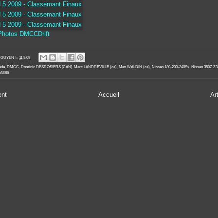
 Photos DMCCDrift
' NGUYEN
le
11.9.09
ada
,
DMCC
,
Dominic DESROSIERS [CAN]
,
Marc LANDREVILLE (ca)
,
Matt WALDIN (ca)
,
Nissan 180-200-240Sx
,
Nissan 350Z Z3
 AE86
ent
Accueil
Ar