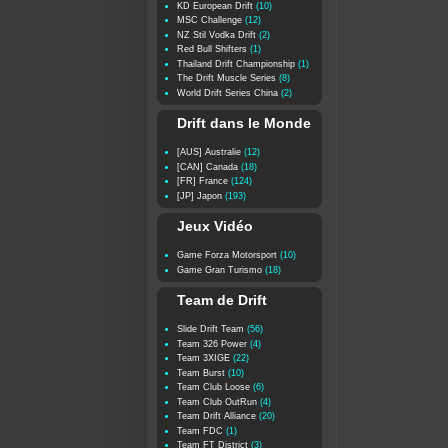
KD European Drift
(10)
MSC Challenge
(12)
NZ Stil Vodka Drift
(2)
Red Bull Shifters
(1)
Thailand Drift Championship
(1)
The Drift Muscle Series
(8)
World Drift Series China
(2)
Drift dans le Monde
[AUS] Australie
(12)
[CAN] Canada
(18)
[FR] France
(124)
[JP] Japon
(193)
Jeux Vidéo
Game Forza Motorsport
(10)
Game Gran Turismo
(18)
Team de Drift
Slide Drift Team
(56)
Team 326 Power
(4)
Team 3XIGE
(22)
Team Burst
(10)
Team Club Loose
(6)
Team Club OutRun
(4)
Team Drift Alliance
(20)
Team FDC
(1)
Team FT District
(3)