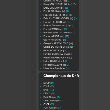
Donald JACKSON (us)
(1)
Doug VAN DEN BRINK (us)
(2)
Emily LOUDON (sc)
(3)
Eric O SULLIVAN (irl)
(1)
Federico SCERIFFO (it)
(5)
Felix CHITIPAKHOVYAN (ru)
(1)
Firmino PEIXOTO (pt)
(1)
Flavian Zimmermann (ch)
(1)
Forrest WANG (us)
(6)
Francois LAW-LAI Artworks
(2)
Fredric AASBØ (nor)
(27)
Gaz WHITER (nz)
(7)
George MARSTANOVIC (us)
(1)
Gerard DE PERALTA (ca)
(1)
Grant SCOTTS (au)
(4)
Hayden BUCKHAM (Aus)
(1)
Hideki NISHIMURA (ca)
(2)
Hideo ITAKURA (jp)
(3)
Hirokazu SUZUKI (jp)
(2)
Hiroshima Speedway
(1)
Championats de Drift
D1GP
(69)
D1NZ
(15)
D1SL
(15)
DMCC
(38)
Drift Allstars
(3)
Drift Challenge
(51)
G1GP
(15)
JDM Allstars
(18)