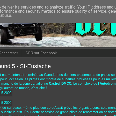
deliver its services and to analyze traffic. Your IP address and
formance and security metrics to ensure quality of service, ge
 abuse.
Rechercher
DFR sur Facebook
nd 5 - St-Eustache
ft est maintenant terminée au Canada. Les derniers crissements de pneus se s
t pour l’occasion les pilotes ont montré de superbes prouesses pour les millie
re manche de la série canadienne
Castrol DMCC
. Le complexe de l’
Autodrome
çu autant de monde, c'est dire !.
e sur place, même plus que ce qu'avait prévu les organisateurs, cela montr
uscite le drift. Pour cette occasion de grand pilote de renommer on assistée 