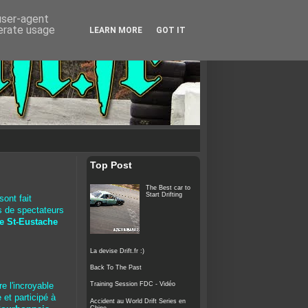
 user-agent
nerate usage
LEARN MORE
GOT IT
Top Post
The Best car to
Start Drifting
ont fait
rs de spectateurs
 St-Eustache
La devise Drift.fr :)
Back To The Past
Training Session FDC - Vidéo
e l'incroyable
et participé à
Accident au World Drift Series en
Chine