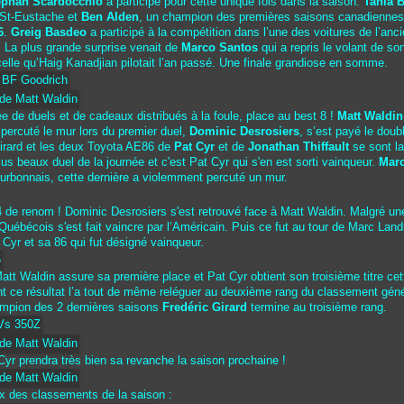
ephan Scardocchio
a participé pour cette unique fois dans la saison.
Tania 
à St-Eustache et
Ben Alden
, un champion des premières saisons canadiennes é
6
.
Greig Basdeo
a participé à la compétition dans l’une des voitures de l’anc
. La plus grande surprise venait de
Marco Santos
qui a repris le volant de s
lle qu’Haig Kanadjian pilotait l’an passé. Une finale grandiose en somme.
e de duels et de cadeaux distribués à la foule, place au best 8 !
Matt Waldin
percuté le mur lors du premier duel,
Dominic Desrosiers
, s’est payé le dou
irard et les deux Toyota AE86 de
Pat Cyr
et de
Jonathan Thiffault
se sont l
us beaux duel de la journée et c'est Pat Cyr qui s'en est sorti vainqueur.
Marc
urbonnais, cette dernière a violemment percuté un mur.
4 de renom ! Dominic Desrosiers s'est retrouvé face à Matt Waldin. Malgré une
Québécois s'est fait vaincre par l’Américain. Puis ce fut au tour de Marc Landr
t Cyr et sa 86 qui fut désigné vainqueur.
att Waldin assure sa première place et Pat Cyr obtient son troisième titre cet
 ce résultat l’a tout de même reléguer au deuxième rang du classement génér
ampion des 2 dernières saisons
Fredéric Girard
termine au troisième rang.
yr prendra très bien sa revanche la saison prochaine !
ux des classements de la saison :