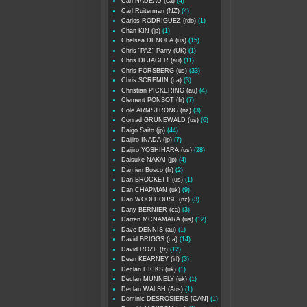
Carl NADEAU (ca)
(4)
Carl Ruiterman (NZ)
(4)
Carlos RODRIGUEZ (rdo)
(1)
Chan KIN (jp)
(1)
Chelsea DENOFA (us)
(15)
Chris "PAZ" Parry (UK)
(1)
Chris DEJAGER (au)
(11)
Chris FORSBERG (us)
(33)
Chris SCREMIN (ca)
(3)
Christian PICKERING (au)
(4)
Clement PONSOT (fr)
(7)
Cole ARMSTRONG (nz)
(3)
Conrad GRUNEWALD (us)
(6)
Daigo Saito (jp)
(44)
Daijiro INADA (jp)
(7)
Daijiro YOSHIHARA (us)
(28)
Daisuke NAKAI (jp)
(4)
Damien Bosco (fr)
(2)
Dan BROCKETT (us)
(1)
Dan CHAPMAN (uk)
(9)
Dan WOOLHOUSE (nz)
(3)
Dany BERNIER (ca)
(3)
Darren MCNAMARA (us)
(12)
Dave DENNIS (au)
(1)
David BRIGGS (ca)
(14)
David ROZE (fr)
(12)
Dean KEARNEY (irl)
(3)
Declan HICKS (uk)
(1)
Declan MUNNELY (uk)
(1)
Declan WALSH (Aus)
(1)
Dominic DESROSIERS [CAN]
(1)