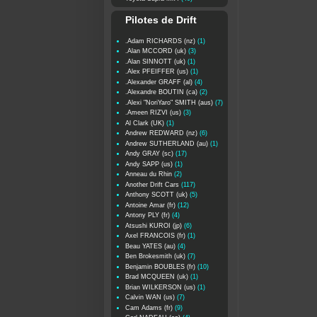
Pilotes de Drift
.Adam RICHARDS (nz)
(1)
.Alan MCCORD (uk)
(3)
.Alan SINNOTT (uk)
(1)
.Alex PFEIFFER (us)
(1)
.Alexander GRAFF (al)
(4)
.Alexandre BOUTIN (ca)
(2)
.Alexi "NoriYaro" SMITH (aus)
(7)
.Ameen RIZVI (us)
(3)
Al Clark (UK)
(1)
Andrew REDWARD (nz)
(6)
Andrew SUTHERLAND (au)
(1)
Andy GRAY (sc)
(17)
Andy SAPP (us)
(1)
Anneau du Rhin
(2)
Another Drift Cars
(117)
Anthony SCOTT (uk)
(5)
Antoine Amar (fr)
(12)
Antony PLY (fr)
(4)
Atsushi KUROI (jp)
(6)
Axel FRANCOIS (fr)
(1)
Beau YATES (au)
(4)
Ben Brokesmith (uk)
(7)
Benjamin BOUBLES (fr)
(10)
Brad MCQUEEN (uk)
(1)
Brian WILKERSON (us)
(1)
Calvin WAN (us)
(7)
Cam Adams (fr)
(9)