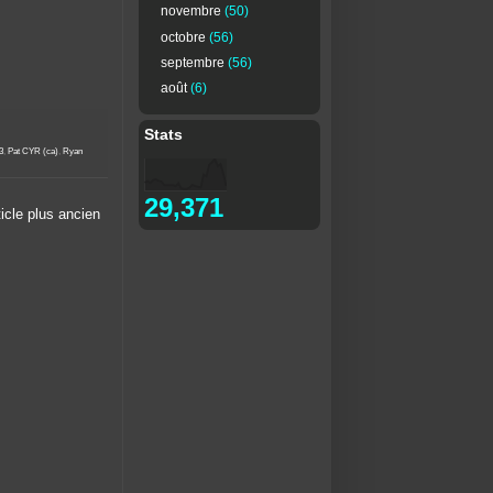
novembre
(50)
octobre
(56)
septembre
(56)
août
(6)
Stats
3
,
Pat CYR (ca)
,
Ryan
29,371
ticle plus ancien