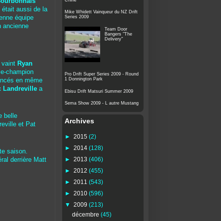
Bourbonnais
tait aussi de la
Mike Whidett Vainqueur du NZ Drift
Series 2009
ienne équipe
on ancienne
Team Door
Bangers "The
Delivery"
vaint
Ryan
ble-champion
Pro Drift Super Series 2009 - Round
1 Donnington Park
ancés en même
 Landreville
a
Ebisu Drift Matsuri Summer 2009
Sema Show 2009 - L autre Mustang
 belle
Archives
eville et Pat
►
2015
(2)
►
2014
(128)
te saison.
►
2013
(406)
al derrière Matt
►
2012
(455)
►
2011
(543)
►
2010
(596)
▼
2009
(213)
décembre
(45)