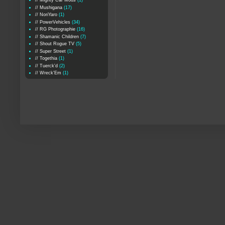
// Mighty Car Mods
(1)
// Mushigana
(17)
// NoriYaro
(1)
// PowerVehicles
(34)
// RG Photographie
(16)
// Shamanic Children
(7)
// Shout Rogue TV
(5)
// Super Street
(1)
// Togethia
(1)
// Tuerck'd
(2)
// Wreck'Em
(1)