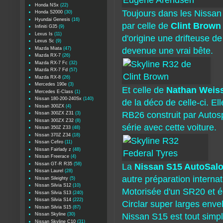
Honda NSx
(22)
Toujours dans les Nissan
Honda S2000
(30)
Hyundai Genesis
(16)
par celle de
Clint Brown
Infiniti G35
(9)
Lexus Is
(11)
d'origine une drifteuse de
Lexus Sc
(9)
Mazda Miata
(47)
devenue une vrai bête.
Mazda RX-7
(26)
Mazda RX-7 Fc
(32)
Mazda RX-7 Fd
(57)
Mazda RX-8
(26)
Mercedes 190e
(3)
Et celle de
Nathan Weiss
Mercedes E-Class
(1)
Nissan 180-200-240Sx
(140)
de la déco de celle-ci. El
Nissan 300ZX
(4)
RB26 construit par Autos
Nissan 300ZX Z31
(3)
Nissan 300ZX Z32
(8)
série avec cette voiture.
Nissan 350Z Z33
(48)
Nissan 370Z Z34
(18)
Nissan Cefiro
(11)
Nissan Fairlady z
(48)
Nissan Freerace
(4)
Nissan GT-R R35
(58)
La
Nissan S15 AutoSalo
Nissan Laurel
(28)
a
utre préparation internat
Nissan Sileighty
(5)
Nissan Silvia S12
(10)
Motorisée d'un SR20 et é
Nissan Silvia S13
(240)
Nissan Silvia S14
(222)
Circlar super larges env
Nissan Silvia S15
(87)
Nissan Skyline
(30)
Nissan S15 est tout simp
Nissan Skyline C10
(31)