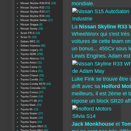
mondiale.
Nissan Skyline R30-R31
(18)
Nissan Skyline R32
(72)
Nissan Skyline R33
(47)
Nissan Skyline R34
(49)
Nissan Skyline Sedan
(17)
Nissan Stagea
(6)
La
Nissan Skyline R33
Nissan Sunny
(16)
WheelWorx qui s'est très
Scion FR-S
(10)
Scion Tc
(15)
voitures de cette team o
Subaru BRZ
(6)
Subaru Impreza
(46)
un bonus... 455Cv sous le
Subaru Legacy
(6)
Toyota AE86
(256)
Lewis Engines. Adam est 
Toyota Altezza
(10)
Toyota Aristo
(11)
Toyota Carina
(5)
Toyota Celica
(51)
Toyota Chaser
(33)
Luke Fink se trouve être
Toyota Corolla
(11)
Toyota Corolla KE70
(44)
drift avec sa
Holford Mot
Toyota Cressida
(34)
meilleurs, il est 2ème et 
Toyota Cresta
(27)
Toyota Crown
(14)
repose un block SR20 affût
Toyota FT-86
(67)
Toyota Mark
(13)
Toyota Mr
(13)
Toyota Soarer
(27)
Toyota Starlet
(18)
Toyota Supra
(41)
Jack Monkhouse
et
To
Toyota Supra Mk3
(3)
Toyota Supra Mk4
(40)