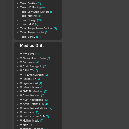
Team Junkies
(1)
Team KD Racing
(6)
Team Low Brain Drifters
(5)
Team Motorfix
(8)
Team Orange
(19)
Team SJSA
(7)
Team Tokyo Street Junkies
(7)
Team Touge Warrior
(3)
Team Zenky
(14)
Medias Drift
// AW Films
(4)
// Alexis Goure Photo
(2)
// Autoworks
(2)
// Chris Szczypala
(1)
// DSKL57
(46)
// FT Entertainment
(1)
// Fatlace TV
(2)
// Fgando Real
(1)
// Inline 4 Movie
(1)
// JHD Productions
(2)
// Jared Houston
(1)
// KSP Productions
(23)
// Keep Drifting Fun
(4)
// Kevin Renard Photo
(19)
// Lab Japan
(4)
// Lab Japan de Drift
(2)
// Maihan Media
(7)
// Mez
(3)