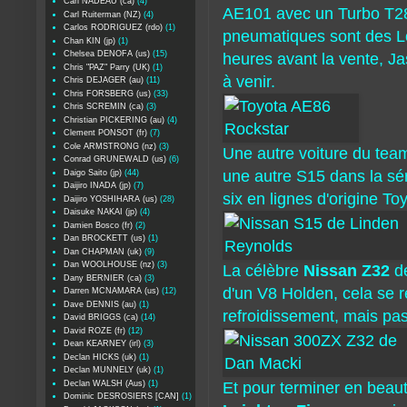
Carl NADEAU (ca)
(4)
AE101 avec un Turbo T28
Carl Ruiterman (NZ)
(4)
Carlos RODRIGUEZ (rdo)
(1)
pneumatiques sont des L
Chan KIN (jp)
(1)
Chelsea DENOFA (us)
(15)
heures avant la vente, J
Chris "PAZ" Parry (UK)
(1)
à venir.
Chris DEJAGER (au)
(11)
Chris FORSBERG (us)
(33)
Chris SCREMIN (ca)
(3)
Christian PICKERING (au)
(4)
Clement PONSOT (fr)
(7)
Cole ARMSTRONG (nz)
(3)
Une autre voiture du te
Conrad GRUNEWALD (us)
(6)
une autre S15 dans la s
Daigo Saito (jp)
(44)
Daijiro INADA (jp)
(7)
six en lignes d'origine To
Daijiro YOSHIHARA (us)
(28)
Daisuke NAKAI (jp)
(4)
Damien Bosco (fr)
(2)
Dan BROCKETT (us)
(1)
Dan CHAPMAN (uk)
(9)
Dan WOOLHOUSE (nz)
(3)
La célèbre
Nissan Z32
d
Dany BERNIER (ca)
(3)
d'un V8 Holden, cela se r
Darren MCNAMARA (us)
(12)
Dave DENNIS (au)
(1)
refroidissement, mais pas
David BRIGGS (ca)
(14)
David ROZE (fr)
(12)
Dean KEARNEY (irl)
(3)
Declan HICKS (uk)
(1)
Declan MUNNELY (uk)
(1)
Declan WALSH (Aus)
(1)
Et pour terminer en beaut
Dominic DESROSIERS [CAN]
(1)