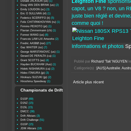
Leighton Fine
sponsoris
Donald JACKSON (us)
(1)
Doug VAN DEN BRINK (us)
(2)
capot, un V8 ? non, un R
Emily LOUDON (sc)
(3)
Eric O SULLIVAN (irl)
(1)
juste bien réglé et devine
Federico SCERIFFO (it)
(5)
comme quoi !
Felix CHITIPAKHOVYAN (ru)
(1)
Firmino PEIXOTO (pt)
(1)
Flavian Zimmermann (ch)
(1)
Forrest WANG (us)
(6)
Francois LAW-LAI Artworks
(2)
Fredric AASBØ (nor)
(27)
Informations et photos
Sp
Gaz WHITER (nz)
(7)
George MARSTANOVIC (us)
(1)
Gerard DE PERALTA (ca)
(1)
Grant SCOTTS (au)
(4)
Publié par
Richard 'Tak' NGUYEN
l
Hayden BUCKHAM (Aus)
(1)
Catégorie(s) :
[AUS] Australie
,
Austra
Hideki NISHIMURA (ca)
(2)
Hideo ITAKURA (jp)
(3)
Hirokazu SUZUKI (jp)
(2)
Hiroshima Speedway
(1)
Article plus récent
Championats de Drift
D1GP
(69)
D1NZ
(15)
D1SL
(15)
DMCC
(38)
Drift Allstars
(3)
Drift Challenge
(51)
G1GP
(15)
JDM Allstars
(18)