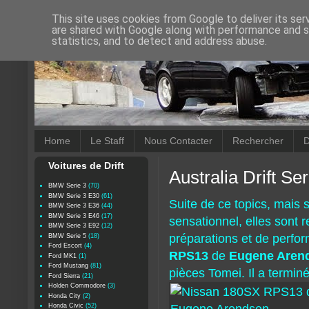
This site uses cookies from Google to deliver its ser
are shared with Google along with performance and se
statistics, and to detect and address abuse.
Home
Le Staff
Nous Contacter
Rechercher
D
Voitures de Drift
Australia Drift Se
BMW Serie 3
(70)
BMW Serie 3 E30
(61)
Suite de ce topics, mais 
BMW Serie 3 E36
(44)
BMW Serie 3 E46
(17)
sensationnel, elles sont 
BMW Serie 3 E92
(12)
préparations et de perf
BMW Serie 5
(18)
Ford Escort
(4)
RPS13
de
Eugene Aren
Ford MK1
(1)
Ford Mustang
(81)
pièces Tomei. Il a terminé
Ford Sierra
(21)
Holden Commodore
(3)
Honda City
(2)
Honda Civic
(52)