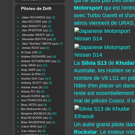
qui ne sont pas très diff
Motorsport
qui est l'ent
Pilotes de Drift
avec Turbo Garett et d'u
.Adam RICHARDS (nz)
(1)
aéros viennent de URAS.
.Alan MCCORD (uk)
(3)
.Alan SINNOTT (uk)
(1)
.Alex PFEIFFER (us)
(1)
.Alexander GRAFF (al)
(4)
.Alexandre BOUTIN (ca)
(2)
.Alexi "NoriYaro" SMITH (aus)
(7)
.Ameen RIZVI (us)
(3)
Al Clark (UK)
(1)
Andrew REDWARD (nz)
(6)
Andrew SUTHERLAND (au)
(1)
La
Silvia S13
de
Khudar 
Andy GRAY (sc)
(17)
Australie, les Holden se 
Andy SAPP (us)
(1)
Anneau du Rhin
(2)
nombre de V8 LS1 en pièc
Another Drift Cars
(117)
Anthony SCOTT (uk)
(5)
l'idée d'en placer un dans 
Antoine Amar (fr)
(12)
Antony PLY (fr)
(4)
reste est essentiellement
Atsushi KUROI (jp)
(6)
mal de pièces Cusco. Il s
Axel FRANCOIS (fr)
(1)
Beau YATES (au)
(4)
Ben Brokesmith (uk)
(7)
Benjamin BOUBLES (fr)
(10)
Brad MCQUEEN (uk)
(1)
Brian WILKERSON (us)
(1)
Un autre grand pilote dan
Calvin WAN (us)
(7)
Rockstar
. Le moteur n'es
Cam Adams (fr)
(9)