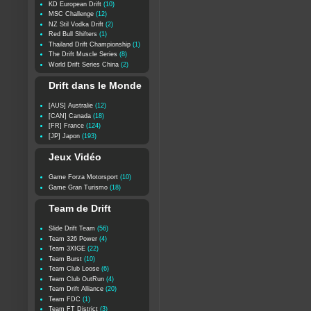
KD European Drift
(10)
MSC Challenge
(12)
NZ Stil Vodka Drift
(2)
Red Bull Shifters
(1)
Thailand Drift Championship
(1)
The Drift Muscle Series
(8)
World Drift Series China
(2)
Drift dans le Monde
[AUS] Australie
(12)
[CAN] Canada
(18)
[FR] France
(124)
[JP] Japon
(193)
Jeux Vidéo
Game Forza Motorsport
(10)
Game Gran Turismo
(18)
Team de Drift
Slide Drift Team
(56)
Team 326 Power
(4)
Team 3XIGE
(22)
Team Burst
(10)
Team Club Loose
(6)
Team Club OutRun
(4)
Team Drift Alliance
(20)
Team FDC
(1)
Team FT District
(3)