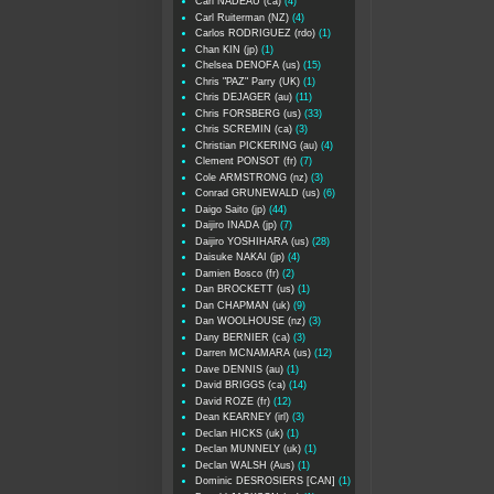
Carl NADEAU (ca)
(4)
Carl Ruiterman (NZ)
(4)
Carlos RODRIGUEZ (rdo)
(1)
Chan KIN (jp)
(1)
Chelsea DENOFA (us)
(15)
Chris "PAZ" Parry (UK)
(1)
Chris DEJAGER (au)
(11)
Chris FORSBERG (us)
(33)
Chris SCREMIN (ca)
(3)
Christian PICKERING (au)
(4)
Clement PONSOT (fr)
(7)
Cole ARMSTRONG (nz)
(3)
Conrad GRUNEWALD (us)
(6)
Daigo Saito (jp)
(44)
Daijiro INADA (jp)
(7)
Daijiro YOSHIHARA (us)
(28)
Daisuke NAKAI (jp)
(4)
Damien Bosco (fr)
(2)
Dan BROCKETT (us)
(1)
Dan CHAPMAN (uk)
(9)
Dan WOOLHOUSE (nz)
(3)
Dany BERNIER (ca)
(3)
Darren MCNAMARA (us)
(12)
Dave DENNIS (au)
(1)
David BRIGGS (ca)
(14)
David ROZE (fr)
(12)
Dean KEARNEY (irl)
(3)
Declan HICKS (uk)
(1)
Declan MUNNELY (uk)
(1)
Declan WALSH (Aus)
(1)
Dominic DESROSIERS [CAN]
(1)