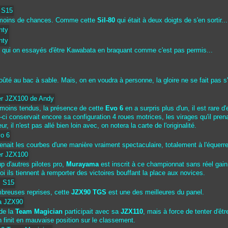
 moins de chances. Comme cette
Sil-80
qui était à deux doigts de s'en sortir...
 qui on essayés d'être Kawabata en braquant comme c'est pas permis...
ûté au bac à sable. Mais, on en voudra à personne, la gloire ne se fait pas s
 moins tendus, la présence de cette
Evo 6
en a surpris plus d'un, il est rare d'e
-ci conservait encore sa configuration 4 roues motrices, les virages qu'il prenai
r, il n'est pas allé bien loin avec, on notera la carte de l'originalité.
enait les courbes d'une manière vraiment spectaculaire, totalement à l'équerre
d'autres pilotes pro,
Murayama
est inscrit à ce championnat sans réel gain 
 ils tiennent à remporter des victoires bouffant la place aux novices.
breuses reprises, cette
JZX90 TGS
est une des meilleures du panel.
 de la
Team Magician
participait avec sa
JZX110
, mais à force de tenter d'êtr
n finit en mauvaise position sur le classement.