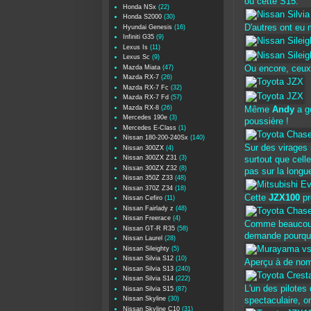
ou cette S15.
Honda NSx
(22)
Honda S2000
(30)
D'autres ont eu
Hyundai Genesis
(16)
Infiniti G35
(9)
Lexus Is
(11)
Lexus Sc
(9)
Mazda Miata
(47)
Ou encore, ceux
Mazda RX-7
(26)
Mazda RX-7 Fc
(32)
Mazda RX-7 Fd
(57)
Mazda RX-8
(26)
Même
Andy
a go
Mercedes 190e
(3)
poussière !
Mercedes E-Class
(1)
Nissan 180-200-240Sx
(140)
Sur des virages
Nissan 300ZX
(4)
Nissan 300ZX Z31
(3)
surtout que celle
Nissan 300ZX Z32
(8)
pas sur la longueu
Nissan 350Z Z33
(48)
Nissan 370Z Z34
(18)
Cette
JZX100
pr
Nissan Cefiro
(11)
Nissan Fairlady z
(48)
Nissan Freerace
(4)
Comme beaucoup 
Nissan GT-R R35
(58)
demande pourquoi
Nissan Laurel
(28)
Nissan Sileighty
(5)
Nissan Silvia S12
(10)
Aperçu à de nom
Nissan Silvia S13
(240)
Nissan Silvia S14
(222)
L'un des pilotes
Nissan Silvia S15
(87)
Nissan Skyline
(30)
spectaculaire, o
Nissan Skyline C10
(31)