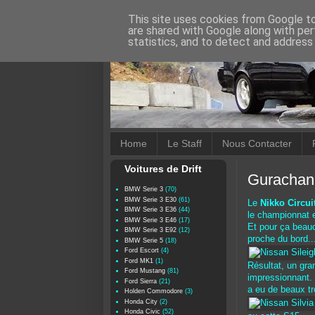
This site uses cookies from Google to 
are shared with Google along with per
statistics, and to detect and address
Home
Le Staff
Nous Contacter
Voitures de Drift
Gurachan 
BMW Serie 3
(70)
BMW Serie 3 E30
(61)
Le
Nikko Circui
BMW Serie 3 E36
(44)
le championnat et
BMW Serie 3 E46
(17)
Et pour ça beauc
BMW Serie 3 E92
(12)
proche du bord..
BMW Serie 5
(18)
Ford Escort
(4)
Ford MK1
(1)
Résultat, un gran
Ford Mustang
(81)
impressionnant. 
Ford Sierra
(21)
a eu de beaux tr
Holden Commodore
(3)
Honda City
(2)
Honda Civic
(52)