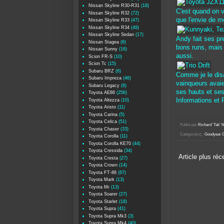
Nissan Skyline R30-R31
(18)
C'est quand on v
Nissan Skyline R32
(72)
que l'envie de m
Nissan Skyline R33
(47)
Nissan Skyline R34
(49)
Nissan Skyline Sedan
(17)
Andy fait ses pre
Nissan Stagea
(6)
bons runs, mais
Nissan Sunny
(16)
aussi.
Scion FR-S
(10)
Scion Tc
(15)
Subaru BRZ
(6)
Comme je le disa
Subaru Impreza
(46)
vainqueurs avaie
Subaru Legacy
(6)
ses hauts et ses
Toyota AE86
(256)
Informations et
Toyota Altezza
(10)
Toyota Aristo
(11)
Toyota Carina
(5)
Toyota Celica
(51)
Publié par
Richard 'Tak
Toyota Chaser
(33)
Catégorie(s) :
Goodyear 
Toyota Corolla
(11)
Toyota Corolla KE70
(44)
Toyota Cressida
(34)
Article plus réc
Toyota Cresta
(27)
Toyota Crown
(14)
Toyota FT-86
(67)
Toyota Mark
(13)
Toyota Mr
(13)
Toyota Soarer
(27)
Toyota Starlet
(18)
Toyota Supra
(41)
Toyota Supra Mk3
(3)
Toyota Supra Mk4
(40)