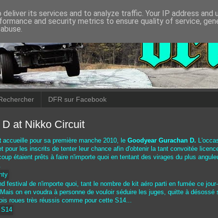
deliver its services and to analyze traffic. Your IP address and
formance and security metrics to ensure quality of service, ge
 abuse.
Rechercher
DFR sur Facebook
D at Nikko Circuit
t
accueille pour sa première manche 2010, le
Goodyear Gurachan D.
L'occas
 pour les inscrits de tenter leur chance afin d'obtenir la tant convoitée licen
oup étaient prêts à faire n'importe quoi en tentant des virages du plus angule
.
d festival de n'importe quoi, tant le nombre de kit aéro parti en fumée ce jour-
Mais on en voudra à personne de vouloir séduire les juges, quitte à désossé 
ois roues très réussis comme pour cette S14...