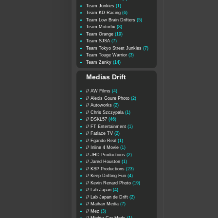
Team Junkies
(1)
Team KD Racing
(6)
Team Low Brain Drifters
(5)
Team Motorfix
(8)
Team Orange
(19)
Team SJSA
(7)
Team Tokyo Street Junkies
(7)
Team Touge Warrior
(3)
Team Zenky
(14)
Medias Drift
// AW Films
(4)
// Alexis Goure Photo
(2)
// Autoworks
(2)
// Chris Szczypala
(1)
// DSKL57
(46)
// FT Entertainment
(1)
// Fatlace TV
(2)
// Fgando Real
(1)
// Inline 4 Movie
(1)
// JHD Productions
(2)
// Jared Houston
(1)
// KSP Productions
(23)
// Keep Drifting Fun
(4)
// Kevin Renard Photo
(19)
// Lab Japan
(4)
// Lab Japan de Drift
(2)
// Maihan Media
(7)
// Mez
(3)