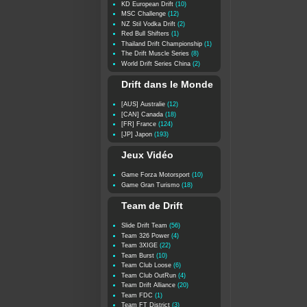
KD European Drift
(10)
MSC Challenge
(12)
NZ Stil Vodka Drift
(2)
Red Bull Shifters
(1)
Thailand Drift Championship
(1)
The Drift Muscle Series
(8)
World Drift Series China
(2)
Drift dans le Monde
[AUS] Australie
(12)
[CAN] Canada
(18)
[FR] France
(124)
[JP] Japon
(193)
Jeux Vidéo
Game Forza Motorsport
(10)
Game Gran Turismo
(18)
Team de Drift
Slide Drift Team
(56)
Team 326 Power
(4)
Team 3XIGE
(22)
Team Burst
(10)
Team Club Loose
(6)
Team Club OutRun
(4)
Team Drift Alliance
(20)
Team FDC
(1)
Team FT District
(3)