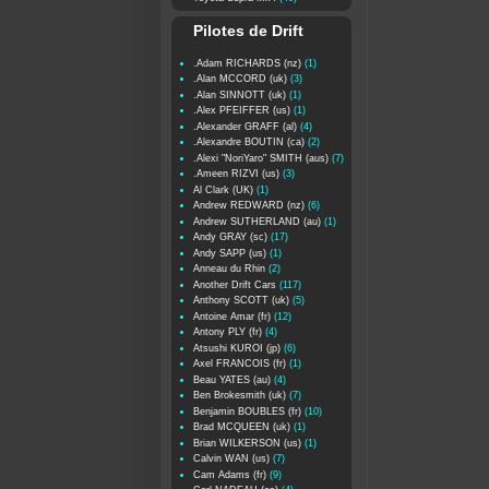
Pilotes de Drift
.Adam RICHARDS (nz)
(1)
.Alan MCCORD (uk)
(3)
.Alan SINNOTT (uk)
(1)
.Alex PFEIFFER (us)
(1)
.Alexander GRAFF (al)
(4)
.Alexandre BOUTIN (ca)
(2)
.Alexi "NoriYaro" SMITH (aus)
(7)
.Ameen RIZVI (us)
(3)
Al Clark (UK)
(1)
Andrew REDWARD (nz)
(6)
Andrew SUTHERLAND (au)
(1)
Andy GRAY (sc)
(17)
Andy SAPP (us)
(1)
Anneau du Rhin
(2)
Another Drift Cars
(117)
Anthony SCOTT (uk)
(5)
Antoine Amar (fr)
(12)
Antony PLY (fr)
(4)
Atsushi KUROI (jp)
(6)
Axel FRANCOIS (fr)
(1)
Beau YATES (au)
(4)
Ben Brokesmith (uk)
(7)
Benjamin BOUBLES (fr)
(10)
Brad MCQUEEN (uk)
(1)
Brian WILKERSON (us)
(1)
Calvin WAN (us)
(7)
Cam Adams (fr)
(9)