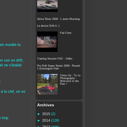
Sema Show 2009 - L autre Mustang
La devise Drift.fr :)
Fail Crew
'en mordre la
Training Session FDC - Vidéo
n voir en drift,
t ne s'étalait
Pro Drift Super Series 2009 - Round
1 Donnington Park
Close Up - Ty Le
Photography -
.
Welcome to the
Parc !
à la clef, on se
Archives
►
2015
(2)
e trop
►
2014
(128)
►
2013
(406)