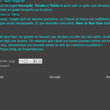
oit les juges
Kunnyaki
,
Tezuka
et
Tokita
et qu'on sait ce qu'ils sont devenus
onter en grade l'emporte sur la raison.
uves, malgré qu'il est terminé quinzième, sa Chaser ne laisse pas indifférent, 
 pas assez remarquable. Et son éternelle concurrent,
Alexi
de
Nori Yaro
était
it plus haut, les grands ne laissent pas de place ou très peu aux petits, la pl
nt déjà une licence. On retiendra que c'était une bonne journée comme ont l
 bas, déclenchant une nouvelle année de drift qui s'annonce excellente !
 Photos Andy de PowerVehicles
' NGUYEN
le
5.1.10
Gurachan D
ent
Accueil
Ar