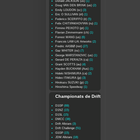
Donald JACKSON (us)
(1)
Doug VAN DEN BRINK (us)
(2)
Emily LOUDON (sc)
(3)
Eric O SULLIVAN (irl)
(1)
Federico SCERIFFO (it)
(5)
Felix CHITIPAKHOVYAN (ru)
(1)
Firmino PEIXOTO (pt)
(1)
Flavian Zimmermann (ch)
(1)
Forrest WANG (us)
(6)
Francois LAW-LAI Artworks
(2)
Fredric AASBØ (nor)
(27)
Gaz WHITER (nz)
(7)
George MARSTANOVIC (us)
(1)
Gerard DE PERALTA (ca)
(1)
Grant SCOTTS (au)
(4)
Hayden BUCKHAM (Aus)
(1)
Hideki NISHIMURA (ca)
(2)
Hideo ITAKURA (jp)
(3)
Hirokazu SUZUKI (jp)
(2)
Hiroshima Speedway
(1)
Championats de Drift
D1GP
(69)
D1NZ
(15)
D1SL
(15)
DMCC
(38)
Drift Allstars
(3)
Drift Challenge
(51)
G1GP
(15)
JDM Allstars
(18)