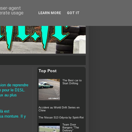
 user-agent
nerate usage
LEARN MORE
GOT IT
Top Post
The Best car to
Start Drifting
ion de reprendre
ce pour le D1SL.
ux au plus
Accident au World Drift Series en
Chine
là est
sa monture. Il y
The Nissan S13 Odyvia by Spirit-Rei
Team Door
Bangers "The
Delivery"