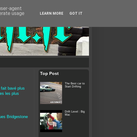
 user-agent
nerate usage
LEARN MORE
GOT IT
Top Post
The Best car to
Start Drifting
 fait bavé plus
es les plus
Drift Level : Big
Mac
ques Bridgestone