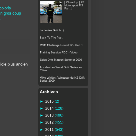
[ Close Up ] PF
Motorsport M3
coloris
Part 1
 un gros coup
.
La devise Drift.fr :)
Back To The Past
MSC Challenge Round.12 - Part 1
Training Session FDC - Vidéo
Ebisu Drift Matsuri Summer 2009
ticle plus ancien
Accident au World Drift Series en
Chine
Mike Whidett Vainqueur du NZ Drift
Series 2009
Archives
►
2015
(2)
►
2014
(128)
►
2013
(406)
►
2012
(455)
►
2011
(543)