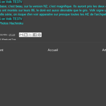
ase, c'est beau, sur la version N2, c'est magnifique. Ils auront pris les deux 
es ont montés sur leurs 86, le doré est aussi désirable que le gris. Volk signe
le série, on risque d'en voir apparaitre sur presque toutes les AE de l'archipel
 Photos Hachiroku
' NGUYEN
le
27.1.10
6
,
Wheels and Tires
ent
Accueil
Ar