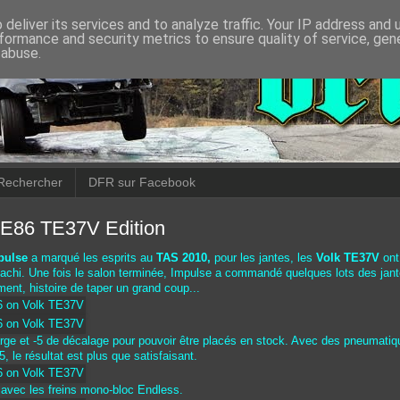
deliver its services and to analyze traffic. Your IP address and
formance and security metrics to ensure quality of service, ge
 abuse.
Rechercher
DFR sur Facebook
AE86 TE37V Edition
pulse
a marqué les esprits au
TAS
2010,
pour les jantes, les
Volk TE37V
ont
achi. Une fois le salon terminée, Impulse a commandé quelques lots des jant
ent, histoire de taper un grand coup...
rge et -5 de décalage pour pouvoir être placés en stock. Avec des pneumati
 le résultat est plus que satisfaisant.
 avec les freins mono-bloc Endless.