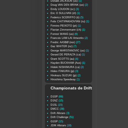
Donald JACKSON (us)
(1)
Doug VAN DEN BRINK (us)
(2)
Emily LOUDON (sc)
(3)
Eric O SULLIVAN (irl)
(1)
Federico SCERIFFO (it)
(5)
Felix CHITIPAKHOVYAN (ru)
(1)
Firmino PEIXOTO (pt)
(1)
Flavian Zimmermann (ch)
(1)
Forrest WANG (us)
(6)
Francois LAW-LAI Artworks
(2)
Fredric AASBØ (nor)
(27)
Gaz WHITER (nz)
(7)
George MARSTANOVIC (us)
(1)
Gerard DE PERALTA (ca)
(1)
Grant SCOTTS (au)
(4)
Hayden BUCKHAM (Aus)
(1)
Hideki NISHIMURA (ca)
(2)
Hideo ITAKURA (jp)
(3)
Hirokazu SUZUKI (jp)
(2)
Hiroshima Speedway
(1)
Championats de Drift
D1GP
(69)
D1NZ
(15)
D1SL
(15)
DMCC
(38)
Drift Allstars
(3)
Drift Challenge
(51)
G1GP
(15)
JDM Allstars
(18)