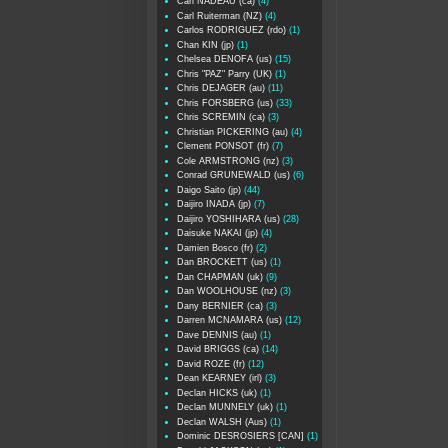
Carl NADEAU (ca)
(4)
Carl Ruiterman (NZ)
(4)
Carlos RODRIGUEZ (rdo)
(1)
Chan KIN (jp)
(1)
Chelsea DENOFA (us)
(15)
Chris "PAZ" Parry (UK)
(1)
Chris DEJAGER (au)
(11)
Chris FORSBERG (us)
(33)
Chris SCREMIN (ca)
(3)
Christian PICKERING (au)
(4)
Clement PONSOT (fr)
(7)
Cole ARMSTRONG (nz)
(3)
Conrad GRUNEWALD (us)
(6)
Daigo Saito (jp)
(44)
Daijiro INADA (jp)
(7)
Daijiro YOSHIHARA (us)
(28)
Daisuke NAKAI (jp)
(4)
Damien Bosco (fr)
(2)
Dan BROCKETT (us)
(1)
Dan CHAPMAN (uk)
(9)
Dan WOOLHOUSE (nz)
(3)
Dany BERNIER (ca)
(3)
Darren MCNAMARA (us)
(12)
Dave DENNIS (au)
(1)
David BRIGGS (ca)
(14)
David ROZE (fr)
(12)
Dean KEARNEY (irl)
(3)
Declan HICKS (uk)
(1)
Declan MUNNELY (uk)
(1)
Declan WALSH (Aus)
(1)
Dominic DESROSIERS [CAN]
(1)