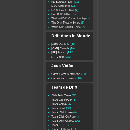
KD European Drift
(10)
MSC Challenge
(12)
NZ Stil Vodka Drift
(2)
Red Bull Shifters
(1)
Thailand Drift Championship
(1)
The Drift Muscle Series
(8)
World Drift Series China
(2)
Drift dans le Monde
[AUS] Australie
(12)
[CAN] Canada
(18)
[FR] France
(124)
[JP] Japon
(193)
Jeux Vidéo
Game Forza Motorsport
(10)
Game Gran Turismo
(18)
Team de Drift
Slide Drift Team
(56)
Team 326 Power
(4)
Team 3XIGE
(22)
Team Burst
(10)
Team Club Loose
(6)
Team Club OutRun
(4)
Team Drift Alliance
(20)
Team FDC
(1)
Team FT District
(3)