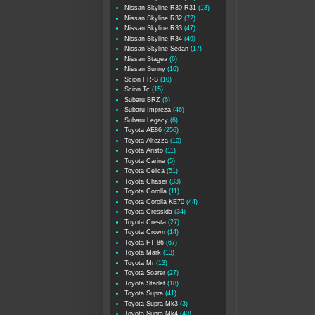
Nissan Skyline R30-R31
(18)
Nissan Skyline R32
(72)
Nissan Skyline R33
(47)
Nissan Skyline R34
(49)
Nissan Skyline Sedan
(17)
Nissan Stagea
(6)
Nissan Sunny
(16)
Scion FR-S
(10)
Scion Tc
(15)
Subaru BRZ
(6)
Subaru Impreza
(46)
Subaru Legacy
(6)
Toyota AE86
(256)
Toyota Altezza
(10)
Toyota Aristo
(11)
Toyota Carina
(5)
Toyota Celica
(51)
Toyota Chaser
(33)
Toyota Corolla
(11)
Toyota Corolla KE70
(44)
Toyota Cressida
(34)
Toyota Cresta
(27)
Toyota Crown
(14)
Toyota FT-86
(67)
Toyota Mark
(13)
Toyota Mr
(13)
Toyota Soarer
(27)
Toyota Starlet
(18)
Toyota Supra
(41)
Toyota Supra Mk3
(3)
Toyota Supra Mk4
(40)