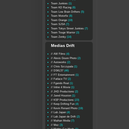
Team Junkies
(1)
Team KD Racing
(6)
Team Low Brain Drifters
(5)
Team Motorfix
(8)
Team Orange
(19)
Team SJSA
(7)
Team Tokyo Street Junkies
(7)
Team Touge Warrior
(3)
Team Zenky
(14)
Medias Drift
// AW Films
(4)
// Alexis Goure Photo
(2)
// Autoworks
(2)
// Chris Szczypala
(1)
// DSKL57
(46)
// FT Entertainment
(1)
// Fatlace TV
(2)
// Fgando Real
(1)
// Inline 4 Movie
(1)
// JHD Productions
(2)
// Jared Houston
(1)
// KSP Productions
(23)
// Keep Drifting Fun
(4)
// Kevin Renard Photo
(19)
// Lab Japan
(4)
// Lab Japan de Drift
(2)
// Maihan Media
(7)
// Mez
(3)