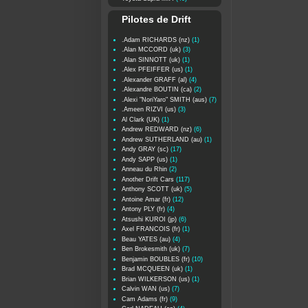
Pilotes de Drift
.Adam RICHARDS (nz)
(1)
.Alan MCCORD (uk)
(3)
.Alan SINNOTT (uk)
(1)
.Alex PFEIFFER (us)
(1)
.Alexander GRAFF (al)
(4)
.Alexandre BOUTIN (ca)
(2)
.Alexi "NoriYaro" SMITH (aus)
(7)
.Ameen RIZVI (us)
(3)
Al Clark (UK)
(1)
Andrew REDWARD (nz)
(6)
Andrew SUTHERLAND (au)
(1)
Andy GRAY (sc)
(17)
Andy SAPP (us)
(1)
Anneau du Rhin
(2)
Another Drift Cars
(117)
Anthony SCOTT (uk)
(5)
Antoine Amar (fr)
(12)
Antony PLY (fr)
(4)
Atsushi KUROI (jp)
(6)
Axel FRANCOIS (fr)
(1)
Beau YATES (au)
(4)
Ben Brokesmith (uk)
(7)
Benjamin BOUBLES (fr)
(10)
Brad MCQUEEN (uk)
(1)
Brian WILKERSON (us)
(1)
Calvin WAN (us)
(7)
Cam Adams (fr)
(9)