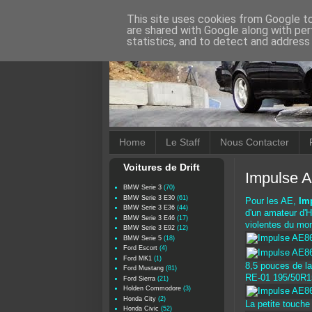
This site uses cookies from Google to 
are shared with Google along with per
statistics, and to detect and address
Home
Le Staff
Nous Contacter
Voitures de Drift
Impulse 
BMW Serie 3
(70)
BMW Serie 3 E30
(61)
Pour les AE,
Im
BMW Serie 3 E36
(44)
d'un amateur d'H
BMW Serie 3 E46
(17)
violentes du mom
BMW Serie 3 E92
(12)
BMW Serie 5
(18)
Ford Escort
(4)
Ford MK1
(1)
8,5 pouces de la
Ford Mustang
(81)
RE-01 195/50R15,
Ford Sierra
(21)
Holden Commodore
(3)
Honda City
(2)
La petite touche
Honda Civic
(52)