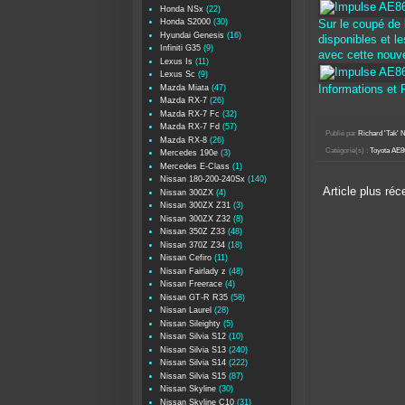
Honda NSx
(22)
Honda S2000
(30)
Sur le coupé de b
Hyundai Genesis
(16)
disponibles et l
Infiniti G35
(9)
avec cette nouvel
Lexus Is
(11)
Lexus Sc
(9)
Mazda Miata
(47)
Informations et
Mazda RX-7
(26)
Mazda RX-7 Fc
(32)
Mazda RX-7 Fd
(57)
Publié par
Richard 'Tak
Mazda RX-8
(26)
Catégorie(s) :
Toyota AE8
Mercedes 190e
(3)
Mercedes E-Class
(1)
Nissan 180-200-240Sx
(140)
Article plus réc
Nissan 300ZX
(4)
Nissan 300ZX Z31
(3)
Nissan 300ZX Z32
(8)
Nissan 350Z Z33
(48)
Nissan 370Z Z34
(18)
Nissan Cefiro
(11)
Nissan Fairlady z
(48)
Nissan Freerace
(4)
Nissan GT-R R35
(58)
Nissan Laurel
(28)
Nissan Sileighty
(5)
Nissan Silvia S12
(10)
Nissan Silvia S13
(240)
Nissan Silvia S14
(222)
Nissan Silvia S15
(87)
Nissan Skyline
(30)
Nissan Skyline C10
(31)