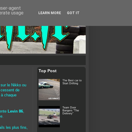
 user-agent
nerate usage
LEARN MORE
GOT IT
Top Post
The Best car to
Start Drifting
 sur le Nikko ou
 cessent de
t à chaque
Team Door
Bangers "The
cente
Levin 86
,
Delivery"
le.
ils les plus fins,