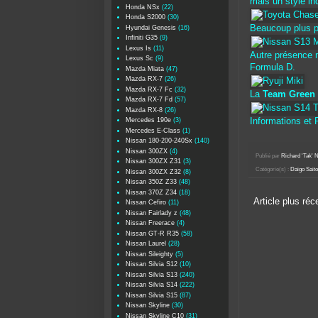
mais un style ind
Honda NSx
(22)
Honda S2000
(30)
Beaucoup plus p
Hyundai Genesis
(16)
Infiniti G35
(9)
Lexus Is
(11)
Autre présence
Lexus Sc
(9)
Formula D.
Mazda Miata
(47)
Mazda RX-7
(26)
Mazda RX-7 Fc
(32)
La
Team Green
Mazda RX-7 Fd
(57)
Mazda RX-8
(26)
Mercedes 190e
(3)
Informations et 
Mercedes E-Class
(1)
Nissan 180-200-240Sx
(140)
Nissan 300ZX
(4)
Publié par
Richard 'Tak
Nissan 300ZX Z31
(3)
Catégorie(s) :
Daigo Saito
Nissan 300ZX Z32
(8)
Nissan 350Z Z33
(48)
Nissan 370Z Z34
(18)
Article plus réc
Nissan Cefiro
(11)
Nissan Fairlady z
(48)
Nissan Freerace
(4)
Nissan GT-R R35
(58)
Nissan Laurel
(28)
Nissan Sileighty
(5)
Nissan Silvia S12
(10)
Nissan Silvia S13
(240)
Nissan Silvia S14
(222)
Nissan Silvia S15
(87)
Nissan Skyline
(30)
Nissan Skyline C10
(31)