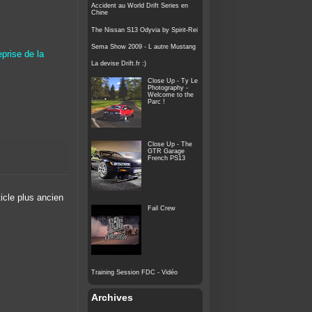
Accident au World Drift Series en
Chine
The Nissan S13 Odyvia by Spirit-Rei
Sema Show 2009 - L autre Mustang
prise de la
La devise Drift.fr :)
Close Up - Ty Le
Photography -
Welcome to the
Parc !
Close Up - The
GTR Garage
French PS13
ticle plus ancien
Fail Crew
Training Session FDC - Vidéo
Archives