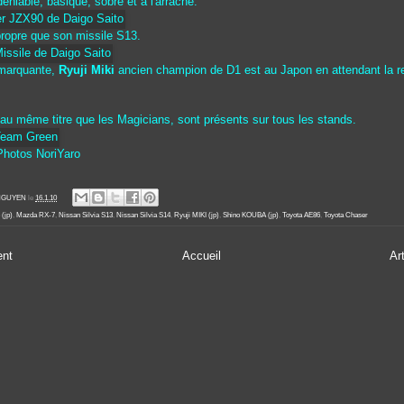
éniable, basique, sobre et à l'arrache.
ropre que son missile S13.
 marquante,
Ryuji Miki
ancien champion de D1 est au Japon en attendant la re
au même titre que les Magicians, sont présents sur tous les stands.
Photos NoriYaro
' NGUYEN
le
16.1.10
 (jp)
,
Mazda RX-7
,
Nissan Silvia S13
,
Nissan Silvia S14
,
Ryuji MIKI (jp)
,
Shino KOUBA (jp)
,
Toyota AE86
,
Toyota Chaser
ent
Accueil
Ar