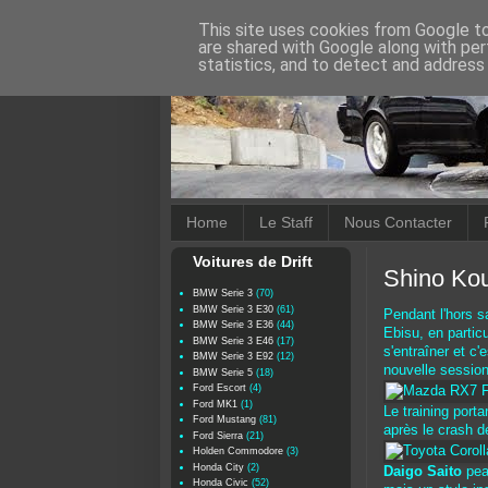
This site uses cookies from Google to 
are shared with Google along with per
statistics, and to detect and address
Home
Le Staff
Nous Contacter
Voitures de Drift
Shino Ko
BMW Serie 3
(70)
BMW Serie 3 E30
(61)
Pendant l'hors s
BMW Serie 3 E36
(44)
Ebisu, en particu
BMW Serie 3 E46
(17)
s'entraîner et c
BMW Serie 3 E92
(12)
nouvelle session
BMW Serie 5
(18)
Ford Escort
(4)
Ford MK1
(1)
Le training port
Ford Mustang
(81)
après le crash d
Ford Sierra
(21)
Holden Commodore
(3)
Honda City
(2)
Daigo Saito
pea
Honda Civic
(52)