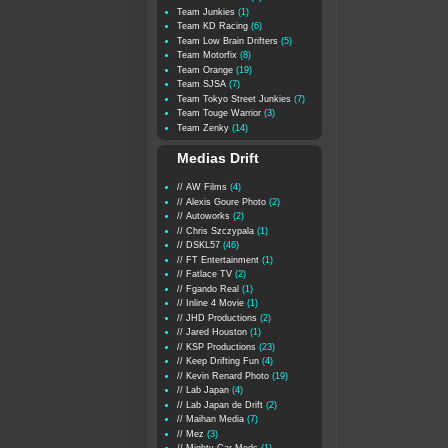
Team Junkies
(1)
Team KD Racing
(6)
Team Low Brain Drifters
(5)
Team Motorfix
(8)
Team Orange
(19)
Team SJSA
(7)
Team Tokyo Street Junkies
(7)
Team Touge Warrior
(3)
Team Zenky
(14)
Medias Drift
// AW Films
(4)
// Alexis Goure Photo
(2)
// Autoworks
(2)
// Chris Szczypala
(1)
// DSKL57
(46)
// FT Entertainment
(1)
// Fatlace TV
(2)
// Fgando Real
(1)
// Inline 4 Movie
(1)
// JHD Productions
(2)
// Jared Houston
(1)
// KSP Productions
(23)
// Keep Drifting Fun
(4)
// Kevin Renard Photo
(19)
// Lab Japan
(4)
// Lab Japan de Drift
(2)
// Maihan Media
(7)
// Mez
(3)