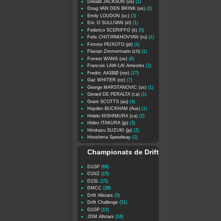
Donald JACKSON (us)
(1)
Doug VAN DEN BRINK (us)
(2)
Emily LOUDON (sc)
(3)
Eric O SULLIVAN (irl)
(1)
Federico SCERIFFO (it)
(5)
Felix CHITIPAKHOVYAN (ru)
(1)
Firmino PEIXOTO (pt)
(1)
Flavian Zimmermann (ch)
(1)
Forrest WANG (us)
(6)
Francois LAW-LAI Artworks
(2)
Fredric AASBØ (nor)
(27)
Gaz WHITER (nz)
(7)
George MARSTANOVIC (us)
(1)
Gerard DE PERALTA (ca)
(1)
Grant SCOTTS (au)
(4)
Hayden BUCKHAM (Aus)
(1)
Hideki NISHIMURA (ca)
(2)
Hideo ITAKURA (jp)
(3)
Hirokazu SUZUKI (jp)
(2)
Hiroshima Speedway
(1)
Championats de Drift
D1GP
(69)
D1NZ
(15)
D1SL
(15)
DMCC
(38)
Drift Allstars
(3)
Drift Challenge
(51)
G1GP
(15)
JDM Allstars
(18)