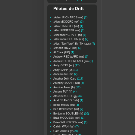
Pilotes de Drift
.Adam RICHARDS (nz)
(1)
.Alan MCCORD (uk)
(3)
.Alan SINNOTT (uk)
(1)
.Alex PFEIFFER (us)
(1)
.Alexander GRAFF (al)
(4)
.Alexandre BOUTIN (ca)
(2)
.Alexi "NoriYaro" SMITH (aus)
(7)
.Ameen RIZVI (us)
(3)
Al Clark (UK)
(1)
Andrew REDWARD (nz)
(6)
Andrew SUTHERLAND (au)
(1)
Andy GRAY (sc)
(17)
Andy SAPP (us)
(1)
Anneau du Rhin
(2)
Another Drift Cars
(117)
Anthony SCOTT (uk)
(5)
Antoine Amar (fr)
(12)
Antony PLY (fr)
(4)
Atsushi KUROI (jp)
(6)
Axel FRANCOIS (fr)
(1)
Beau YATES (au)
(4)
Ben Brokesmith (uk)
(7)
Benjamin BOUBLES (fr)
(10)
Brad MCQUEEN (uk)
(1)
Brian WILKERSON (us)
(1)
Calvin WAN (us)
(7)
Cam Adams (fr)
(9)