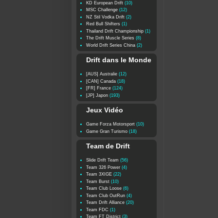
KD European Drift
(10)
MSC Challenge
(12)
NZ Stil Vodka Drift
(2)
Red Bull Shifters
(1)
Thailand Drift Championship
(1)
The Drift Muscle Series
(8)
World Drift Series China
(2)
Drift dans le Monde
[AUS] Australie
(12)
[CAN] Canada
(18)
[FR] France
(124)
[JP] Japon
(193)
Jeux Vidéo
Game Forza Motorsport
(10)
Game Gran Turismo
(18)
Team de Drift
Slide Drift Team
(56)
Team 326 Power
(4)
Team 3XIGE
(22)
Team Burst
(10)
Team Club Loose
(6)
Team Club OutRun
(4)
Team Drift Alliance
(20)
Team FDC
(1)
Team FT District
(3)