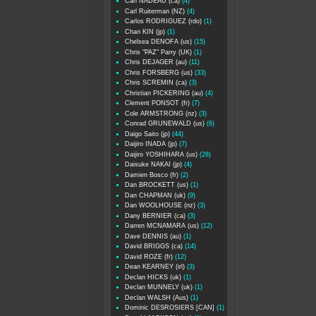
Carl NADEAU (ca)
(4)
Carl Ruiterman (NZ)
(4)
Carlos RODRIGUEZ (rdo)
(1)
Chan KIN (jp)
(1)
Chelsea DENOFA (us)
(15)
Chris "PAZ" Parry (UK)
(1)
Chris DEJAGER (au)
(11)
Chris FORSBERG (us)
(33)
Chris SCREMIN (ca)
(3)
Christian PICKERING (au)
(4)
Clement PONSOT (fr)
(7)
Cole ARMSTRONG (nz)
(3)
Conrad GRUNEWALD (us)
(6)
Daigo Saito (jp)
(44)
Daijiro INADA (jp)
(7)
Daijiro YOSHIHARA (us)
(28)
Daisuke NAKAI (jp)
(4)
Damien Bosco (fr)
(2)
Dan BROCKETT (us)
(1)
Dan CHAPMAN (uk)
(9)
Dan WOOLHOUSE (nz)
(3)
Dany BERNIER (ca)
(3)
Darren MCNAMARA (us)
(12)
Dave DENNIS (au)
(1)
David BRIGGS (ca)
(14)
David ROZE (fr)
(12)
Dean KEARNEY (irl)
(3)
Declan HICKS (uk)
(1)
Declan MUNNELY (uk)
(1)
Declan WALSH (Aus)
(1)
Dominic DESROSIERS [CAN]
(1)