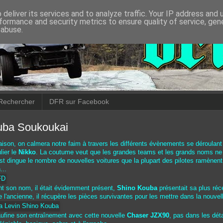
deliver its services and to analyze traffic. Your IP address and
formance and security metrics to ensure quality of service, ge
 abuse.
Rechercher
DFR sur Facebook
uba Soukoukai
aison, on calmera notre faim à travers les différents évènements se déroulant
lier le
Nikko
. La coutume veut que les grandes teams et les grands noms ne
'est dingue le nombre de nouvelles voitures que la plupart des pilotes ramènen
...
ant son nom, il était évidemment présent,
Shino Kouba
présentait sa plus ré
e l'ancienne, il récupère les pièces survivantes pour les mettre dans la nouvel
ufine son entraînement avec cette nouvelle
Chaser JZX90
, pas dans les déta