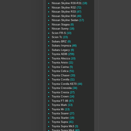
Nissan Skyline R30-R31
(18)
Nissan Skyline R32
(72)
Nissan Skyline R33
(47)
Nissan Skyline R34
(49)
Nissan Skyline Sedan
(17)
Nissan Stagea
(6)
Nissan Sunny
(16)
Scion FR-S
(10)
Scion Tc
(15)
Subaru BRZ
(6)
Subaru Impreza
(46)
Subaru Legacy
(6)
Toyota AE86
(256)
Toyota Altezza
(10)
Toyota Aristo
(11)
Toyota Carina
(5)
Toyota Celica
(51)
Toyota Chaser
(33)
Toyota Corolla
(11)
Toyota Corolla KE70
(44)
Toyota Cressida
(34)
Toyota Cresta
(27)
Toyota Crown
(14)
Toyota FT-86
(67)
Toyota Mark
(13)
Toyota Mr
(13)
Toyota Soarer
(27)
Toyota Starlet
(18)
Toyota Supra
(41)
Toyota Supra Mk3
(3)
Toyota Supra Mk4
(40)