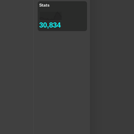
Stats
30,834