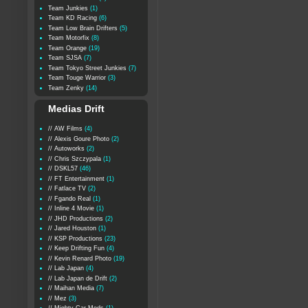
Team Junkies
(1)
Team KD Racing
(6)
Team Low Brain Drifters
(5)
Team Motorfix
(8)
Team Orange
(19)
Team SJSA
(7)
Team Tokyo Street Junkies
(7)
Team Touge Warrior
(3)
Team Zenky
(14)
Medias Drift
// AW Films
(4)
// Alexis Goure Photo
(2)
// Autoworks
(2)
// Chris Szczypala
(1)
// DSKL57
(46)
// FT Entertainment
(1)
// Fatlace TV
(2)
// Fgando Real
(1)
// Inline 4 Movie
(1)
// JHD Productions
(2)
// Jared Houston
(1)
// KSP Productions
(23)
// Keep Drifting Fun
(4)
// Kevin Renard Photo
(19)
// Lab Japan
(4)
// Lab Japan de Drift
(2)
// Maihan Media
(7)
// Mez
(3)