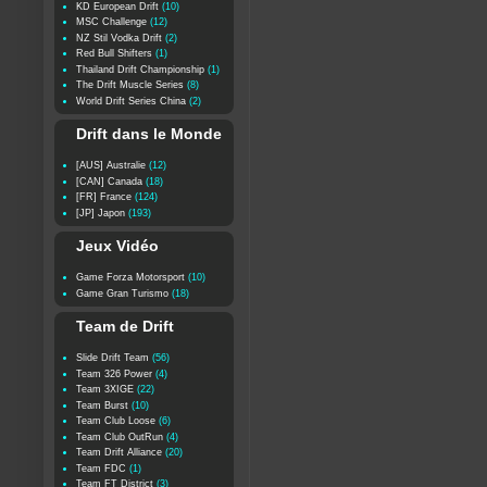
KD European Drift
(10)
MSC Challenge
(12)
NZ Stil Vodka Drift
(2)
Red Bull Shifters
(1)
Thailand Drift Championship
(1)
The Drift Muscle Series
(8)
World Drift Series China
(2)
Drift dans le Monde
[AUS] Australie
(12)
[CAN] Canada
(18)
[FR] France
(124)
[JP] Japon
(193)
Jeux Vidéo
Game Forza Motorsport
(10)
Game Gran Turismo
(18)
Team de Drift
Slide Drift Team
(56)
Team 326 Power
(4)
Team 3XIGE
(22)
Team Burst
(10)
Team Club Loose
(6)
Team Club OutRun
(4)
Team Drift Alliance
(20)
Team FDC
(1)
Team FT District
(3)