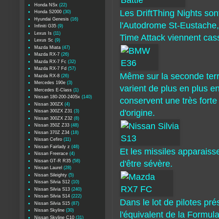
Honda NSx
(22)
Les DriftThing Nights sont
Honda S2000
(30)
Hyundai Genesis
(16)
l'Autodrome St-Eustache,
Infiniti G35
(9)
Lexus Is
(11)
Time Attack viennent cas
Lexus Sc
(9)
Mazda Miata
(47)
Mazda RX-7
(26)
Mazda RX-7 Fc
(32)
Mazda RX-7 Fd
(57)
Même sur la seconde terre
Mazda RX-8
(26)
Mercedes 190e
(3)
varient de plus en plus e
Mercedes E-Class
(1)
Nissan 180-200-240Sx
(140)
conservent une très forte
Nissan 300ZX
(4)
d'origine.
Nissan 300ZX Z31
(3)
Nissan 300ZX Z32
(8)
Nissan 350Z Z33
(48)
Nissan 370Z Z34
(18)
Nissan Cefiro
(11)
Nissan Fairlady z
(48)
Et les missiles apparai
Nissan Freerace
(4)
Nissan GT-R R35
(58)
d'être sévère.
Nissan Laurel
(28)
Nissan Sileighty
(5)
Nissan Silvia S12
(10)
Nissan Silvia S13
(240)
Nissan Silvia S14
(222)
Dans le lot de pilotes pr
Nissan Silvia S15
(87)
Nissan Skyline
(30)
l'équivalent de la Formul
Nissan Skyline C10
(31)