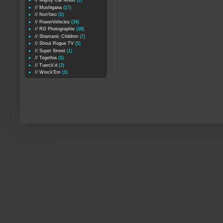
// Mighty Car Mods
(1)
// Mushigana
(17)
// NoriYaro
(1)
// PowerVehicles
(34)
// RG Photographie
(16)
// Shamanic Children
(7)
// Shout Rogue TV
(5)
// Super Street
(1)
// Togethia
(1)
// Tuerck'd
(2)
// Wreck'Em
(1)