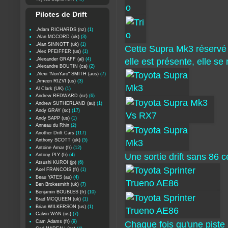
Pilotes de Drift
.Adam RICHARDS (nz)
(1)
.Alan MCCORD (uk)
(3)
.Alan SINNOTT (uk)
(1)
Cette Supra Mk3 réservé 
.Alex PFEIFFER (us)
(1)
.Alexander GRAFF (al)
(4)
elle est présente, elle se
.Alexandre BOUTIN (ca)
(2)
.Alexi "NoriYaro" SMITH (aus)
(7)
.Ameen RIZVI (us)
(3)
Al Clark (UK)
(1)
Andrew REDWARD (nz)
(6)
Andrew SUTHERLAND (au)
(1)
Andy GRAY (sc)
(17)
Andy SAPP (us)
(1)
Anneau du Rhin
(2)
Another Drift Cars
(117)
Anthony SCOTT (uk)
(5)
Antoine Amar (fr)
(12)
Une sortie drift sans 86 ce
Antony PLY (fr)
(4)
Atsushi KUROI (jp)
(6)
Axel FRANCOIS (fr)
(1)
Beau YATES (au)
(4)
Ben Brokesmith (uk)
(7)
Benjamin BOUBLES (fr)
(10)
Brad MCQUEEN (uk)
(1)
Brian WILKERSON (us)
(1)
Calvin WAN (us)
(7)
Cam Adams (fr)
(9)
Chaque fois qu'une piste 