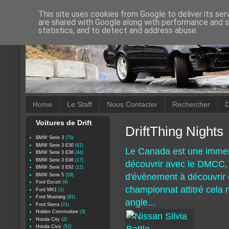
This site uses cookies from Google to deliver its ser
are shared with Google along with performance and se
statistics, and to detect and address abuse.
Home
Le Staff
Nous Contacter
Rechercher
D
Voitures de Drift
DriftThing Nights
BMW Serie 3
(70)
BMW Serie 3 E30
(61)
Le Canada est une immens
BMW Serie 3 E36
(44)
BMW Serie 3 E46
(17)
découvrir avec le DMCC, 
BMW Serie 3 E92
(12)
d'évènement à découvri
BMW Serie 5
(18)
Ford Escort
(4)
championnat attitré cela 
Ford MK1
(1)
Ford Mustang
(81)
angle...
Ford Sierra
(21)
Holden Commodore
(3)
Honda City
(2)
Honda Civic
(52)