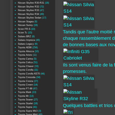
Nissan Skyline R30-R31
(18)
Nissan Skyline R32
(72)
Nissan Skyline R33
(47)
Nissan Skyline R34
(49)
Nissan Skyline Sedan
(17)
Nissan Stagea
(6)
Nissan Sunny
(16)
Scion FR-S
(10)
Tandis que l'autre moiti
Scion Tc
(15)
Subaru BRZ
(6)
chaque rassemblement de c
Subaru Impreza
(46)
de bonnes bases aux nov
Subaru Legacy
(6)
Toyota AE86
(256)
Toyota Altezza
(10)
Toyota Aristo
(11)
Toyota Carina
(5)
Toyota Celica
(51)
Ils sont venus faire de la
Toyota Chaser
(33)
Toyota Corolla
(11)
promesses.
Toyota Corolla KE70
(44)
Toyota Cressida
(34)
Toyota Cresta
(27)
Toyota Crown
(14)
Toyota FT-86
(67)
Toyota Mark
(13)
Toyota Mr
(13)
Toyota Soarer
(27)
Toyota Starlet
(18)
Quelques battles et trios
Toyota Supra
(41)
Toyota Supra Mk3
(3)
Toyota Supra Mk4
(40)