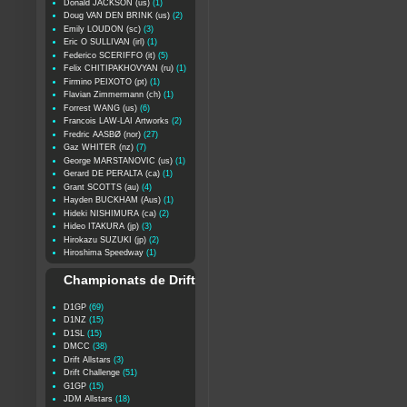
Donald JACKSON (us)
(1)
Doug VAN DEN BRINK (us)
(2)
Emily LOUDON (sc)
(3)
Eric O SULLIVAN (irl)
(1)
Federico SCERIFFO (it)
(5)
Felix CHITIPAKHOVYAN (ru)
(1)
Firmino PEIXOTO (pt)
(1)
Flavian Zimmermann (ch)
(1)
Forrest WANG (us)
(6)
Francois LAW-LAI Artworks
(2)
Fredric AASBØ (nor)
(27)
Gaz WHITER (nz)
(7)
George MARSTANOVIC (us)
(1)
Gerard DE PERALTA (ca)
(1)
Grant SCOTTS (au)
(4)
Hayden BUCKHAM (Aus)
(1)
Hideki NISHIMURA (ca)
(2)
Hideo ITAKURA (jp)
(3)
Hirokazu SUZUKI (jp)
(2)
Hiroshima Speedway
(1)
Championats de Drift
D1GP
(69)
D1NZ
(15)
D1SL
(15)
DMCC
(38)
Drift Allstars
(3)
Drift Challenge
(51)
G1GP
(15)
JDM Allstars
(18)