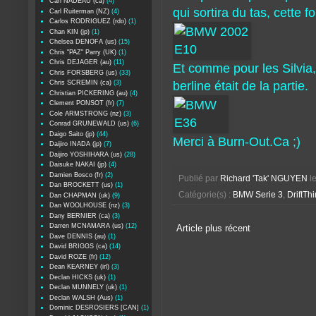
Carl NADEAU (ca)
(4)
qui sortira du tas, cette 
Carl Ruiterman (NZ)
(4)
Carlos RODRIGUEZ (rdo)
(1)
Chan KIN (jp)
(1)
Chelsea DENOFA (us)
(15)
Chris "PAZ" Parry (UK)
(1)
Chris DEJAGER (au)
(11)
Et comme pour les Silvia
Chris FORSBERG (us)
(33)
Chris SCREMIN (ca)
(3)
berline était de la partie.
Christian PICKERING (au)
(4)
Clement PONSOT (fr)
(7)
Cole ARMSTRONG (nz)
(3)
Conrad GRUNEWALD (us)
(6)
Daigo Saito (jp)
(44)
Merci à Burn-Out.Ca ;)
Daijiro INADA (jp)
(7)
Daijiro YOSHIHARA (us)
(28)
Daisuke NAKAI (jp)
(4)
Damien Bosco (fr)
(2)
Publié par
Richard 'Tak' NGUYEN
l
Dan BROCKETT (us)
(1)
Catégorie(s) :
BMW Serie 3
,
DriftTh
Dan CHAPMAN (uk)
(9)
Dan WOOLHOUSE (nz)
(3)
Dany BERNIER (ca)
(3)
Darren MCNAMARA (us)
(12)
Article plus récent
Dave DENNIS (au)
(1)
David BRIGGS (ca)
(14)
David ROZE (fr)
(12)
Dean KEARNEY (irl)
(3)
Declan HICKS (uk)
(1)
Declan MUNNELY (uk)
(1)
Declan WALSH (Aus)
(1)
Dominic DESROSIERS [CAN]
(1)