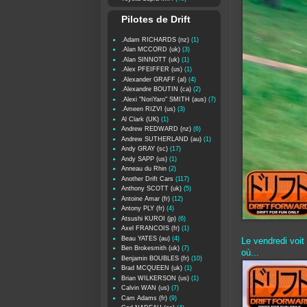
Pilotes de Drift
.Adam RICHARDS (nz)
(1)
.Alan MCCORD (uk)
(3)
.Alan SINNOTT (uk)
(1)
.Alex PFEIFFER (us)
(1)
.Alexander GRAFF (al)
(4)
.Alexandre BOUTIN (ca)
(2)
.Alexi "NoriYaro" SMITH (aus)
(7)
.Ameen RIZVI (us)
(3)
Al Clark (UK)
(1)
Andrew REDWARD (nz)
(6)
Andrew SUTHERLAND (au)
(1)
Andy GRAY (sc)
(17)
Andy SAPP (us)
(1)
Anneau du Rhin
(2)
Another Drift Cars
(117)
Anthony SCOTT (uk)
(5)
Antoine Amar (fr)
(12)
Antony PLY (fr)
(4)
Atsushi KUROI (jp)
(6)
Axel FRANCOIS (fr)
(1)
Beau YATES (au)
(4)
Le vendredi voi
Ben Brokesmith (uk)
(7)
où...
Benjamin BOUBLES (fr)
(10)
Brad MCQUEEN (uk)
(1)
Brian WILKERSON (us)
(1)
Calvin WAN (us)
(7)
Cam Adams (fr)
(9)