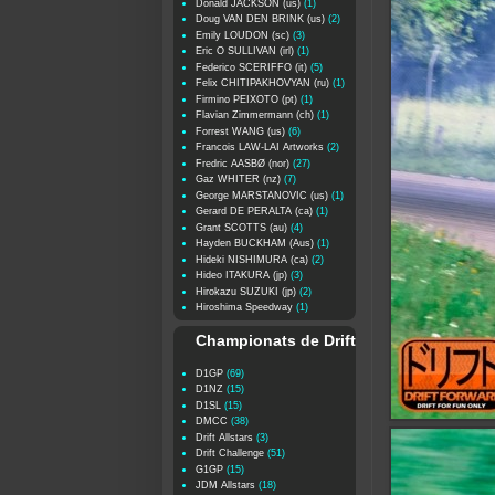
Donald JACKSON (us)
(1)
Doug VAN DEN BRINK (us)
(2)
Emily LOUDON (sc)
(3)
Eric O SULLIVAN (irl)
(1)
Federico SCERIFFO (it)
(5)
Felix CHITIPAKHOVYAN (ru)
(1)
Firmino PEIXOTO (pt)
(1)
Flavian Zimmermann (ch)
(1)
Forrest WANG (us)
(6)
Francois LAW-LAI Artworks
(2)
Fredric AASBØ (nor)
(27)
Gaz WHITER (nz)
(7)
George MARSTANOVIC (us)
(1)
Gerard DE PERALTA (ca)
(1)
Grant SCOTTS (au)
(4)
Hayden BUCKHAM (Aus)
(1)
Hideki NISHIMURA (ca)
(2)
Hideo ITAKURA (jp)
(3)
Hirokazu SUZUKI (jp)
(2)
Hiroshima Speedway
(1)
Championats de Drift
D1GP
(69)
D1NZ
(15)
D1SL
(15)
DMCC
(38)
Drift Allstars
(3)
Drift Challenge
(51)
G1GP
(15)
JDM Allstars
(18)