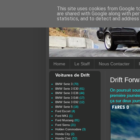
This site uses cookies from Google to 
are shared with Google along with per
statistics, and to detect and address
Home
Le Staff
Nous Contacter
Voitures de Drift
Drift Forw
BMW Serie 3
(70)
BMW Serie 3 E30
(61)
On poursuit sous
BMW Serie 3 E36
(44)
première journée 
BMW Serie 3 E46
(17)
ça sur deux jours
BMW Serie 3 E92
(12)
BMW Serie 5
(18)
Ford Escort
(4)
Ford MK1
(1)
Ford Mustang
(81)
Ford Sierra
(21)
Holden Commodore
(3)
Honda City
(2)
Honda Civic
(52)