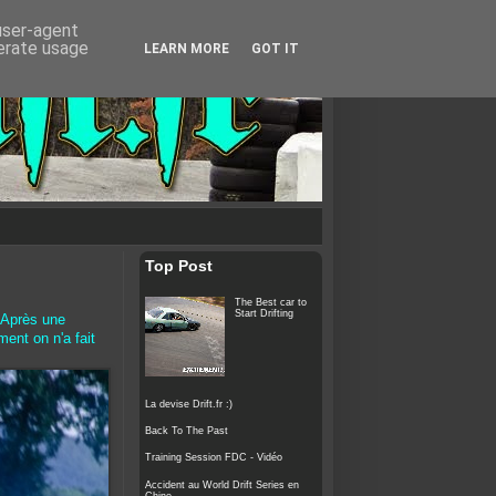
 user-agent
nerate usage
LEARN MORE
GOT IT
Top Post
The Best car to
Start Drifting
! Après une
ment on n'a fait
La devise Drift.fr :)
Back To The Past
Training Session FDC - Vidéo
Accident au World Drift Series en
Chine