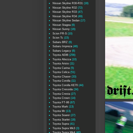
Nissan Skyline R30-R31
(18)
Nissan Skyline R32
(72)
Nissan Skyline R33
(47)
Nissan Skyline R34
(49)
Nissan Skyline Sedan
(17)
Nissan Stagea
(6)
Nissan Sunny
(16)
Scion FR-S
(10)
Scion Tc
(15)
Subaru BRZ
(6)
Subaru Impreza
(46)
Subaru Legacy
(6)
Toyota AE86
(256)
Toyota Altezza
(10)
Toyota Aristo
(11)
Toyota Carina
(5)
Toyota Celica
(51)
Toyota Chaser
(33)
Toyota Corolla
(11)
Toyota Corolla KE70
(44)
Toyota Cressida
(34)
Toyota Cresta
(27)
Toyota Crown
(14)
Toyota FT-86
(67)
Toyota Mark
(13)
Toyota Mr
(13)
Toyota Soarer
(27)
Toyota Starlet
(18)
Toyota Supra
(41)
Toyota Supra Mk3
(3)
Toyota Supra Mk4
(40)