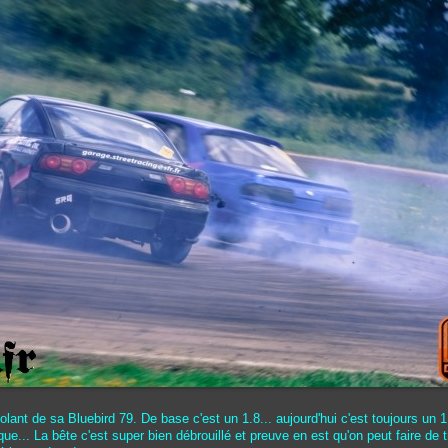
olant de sa Bluebird 79. De base c'est un 1.8... aujourd'hui c'est toujours un 1
e... La bête c'est super bien débrouillé et preuve en est qu'on peut faire de t