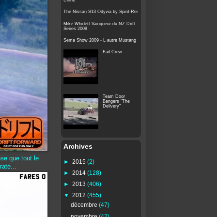
The Nissan S13 Odyvia by Spirit-Rei
Mike Whidett Vainqueur du NZ Drift
Series 2009
Sema Show 2009 - L autre Mustang
Fail Crew
Team Door
Bangers "The
Delivery"
Archives
se que tout le
►
2015
(2)
raté...
►
2014
(128)
►
2013
(406)
▼
2012
(455)
décembre
(47)
novembre
(42)