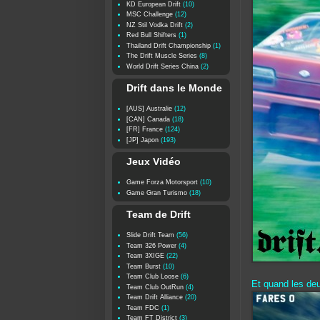
KD European Drift
(10)
MSC Challenge
(12)
NZ Stil Vodka Drift
(2)
Red Bull Shifters
(1)
Thailand Drift Championship
(1)
The Drift Muscle Series
(8)
World Drift Series China
(2)
Drift dans le Monde
[AUS] Australie
(12)
[CAN] Canada
(18)
[FR] France
(124)
[JP] Japon
(193)
Jeux Vidéo
Game Forza Motorsport
(10)
Game Gran Turismo
(18)
Team de Drift
Slide Drift Team
(56)
Team 326 Power
(4)
Team 3XIGE
(22)
Team Burst
(10)
Team Club Loose
(6)
Et quand les deu
Team Club OutRun
(4)
Team Drift Alliance
(20)
Team FDC
(1)
Team FT District
(3)