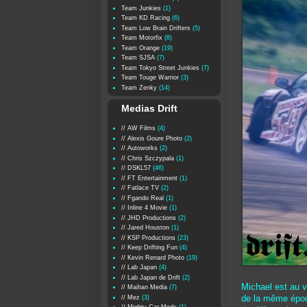
Team Junkies
(1)
Team KD Racing
(6)
Team Low Brain Drifters
(5)
Team Motorfix
(8)
Team Orange
(19)
Team SJSA
(7)
Team Tokyo Street Junkies
(7)
Team Touge Warrior
(3)
Team Zenky
(14)
Medias Drift
// AW Films
(4)
// Alexis Goure Photo
(2)
// Autoworks
(2)
// Chris Szczypala
(1)
// DSKL57
(46)
// FT Entertainment
(1)
// Fatlace TV
(2)
// Fgando Real
(1)
// Inline 4 Movie
(1)
// JHD Productions
(2)
// Jared Houston
(1)
// KSP Productions
(23)
// Keep Drifting Fun
(4)
// Kevin Renard Photo
(19)
// Lab Japan
(4)
// Lab Japan de Drift
(2)
Michael est au v
// Maihan Media
(7)
// Mez
(3)
de la même époqu