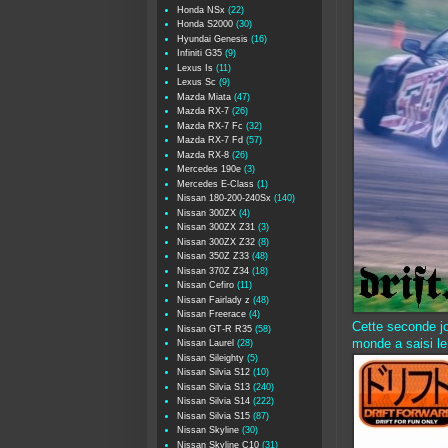
Honda NSx
(22)
Honda S2000
(30)
Hyundai Genesis
(16)
Infiniti G35
(9)
Lexus Is
(11)
Lexus Sc
(9)
Mazda Miata
(47)
Mazda RX-7
(26)
Mazda RX-7 Fc
(32)
Mazda RX-7 Fd
(57)
Mazda RX-8
(26)
Mercedes 190e
(3)
Mercedes E-Class
(1)
Nissan 180-200-240Sx
(140)
Nissan 300ZX
(4)
Nissan 300ZX Z31
(3)
Nissan 300ZX Z32
(8)
Nissan 350Z Z33
(48)
Nissan 370Z Z34
(18)
Nissan Cefiro
(11)
Nissan Fairlady z
(48)
Nissan Freerace
(4)
Cette seconde jo
Nissan GT-R R35
(58)
monde a saisi le 
Nissan Laurel
(28)
Nissan Sileighty
(5)
Nissan Silvia S12
(10)
Nissan Silvia S13
(240)
Nissan Silvia S14
(222)
Nissan Silvia S15
(87)
Nissan Skyline
(30)
Nissan Skyline C10
(31)