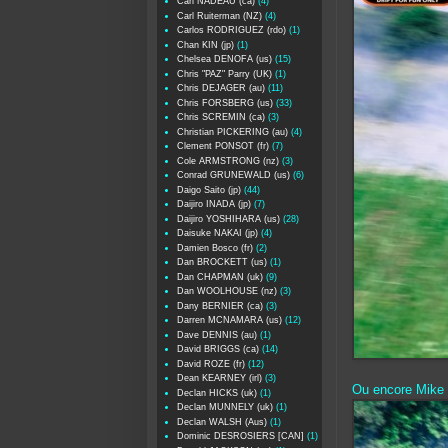
Carl NADEAU (ca)
(4)
Carl Ruiterman (NZ)
(4)
Carlos RODRIGUEZ (rdo)
(1)
Chan KIN (jp)
(1)
Chelsea DENOFA (us)
(15)
Chris "PAZ" Parry (UK)
(1)
Chris DEJAGER (au)
(11)
Chris FORSBERG (us)
(33)
Chris SCREMIN (ca)
(3)
Christian PICKERING (au)
(4)
Clement PONSOT (fr)
(7)
Cole ARMSTRONG (nz)
(3)
Conrad GRUNEWALD (us)
(6)
Daigo Saito (jp)
(44)
Daijiro INADA (jp)
(7)
Daijiro YOSHIHARA (us)
(28)
Daisuke NAKAI (jp)
(4)
Damien Bosco (fr)
(2)
Dan BROCKETT (us)
(1)
Dan CHAPMAN (uk)
(9)
Dan WOOLHOUSE (nz)
(3)
Dany BERNIER (ca)
(3)
Darren MCNAMARA (us)
(12)
Dave DENNIS (au)
(1)
David BRIGGS (ca)
(14)
David ROZE (fr)
(12)
Dean KEARNEY (irl)
(3)
Ou encore Mike 
Declan HICKS (uk)
(1)
Declan MUNNELY (uk)
(1)
Declan WALSH (Aus)
(1)
Dominic DESROSIERS [CAN]
(1)