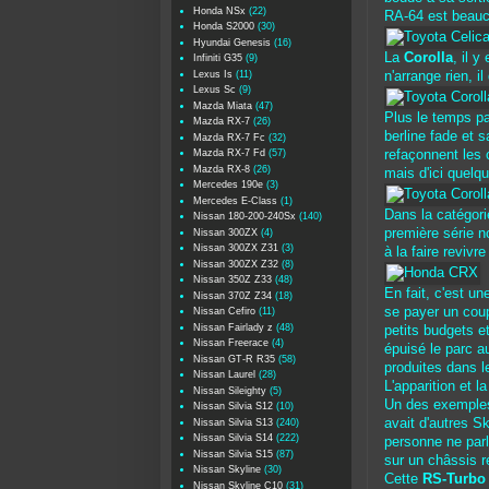
Honda NSx
(22)
RA-64 est beauc
Honda S2000
(30)
Hyundai Genesis
(16)
La
Corolla
, il y
Infiniti G35
(9)
Lexus Is
(11)
n'arrange rien, i
Lexus Sc
(9)
Mazda Miata
(47)
Plus le temps p
Mazda RX-7
(26)
berline fade et 
Mazda RX-7 Fc
(32)
Mazda RX-7 Fd
(57)
refaçonnent les 
Mazda RX-8
(26)
mais d'ici quelq
Mercedes 190e
(3)
Mercedes E-Class
(1)
Dans la catégori
Nissan 180-200-240Sx
(140)
première série n
Nissan 300ZX
(4)
Nissan 300ZX Z31
(3)
à la faire revivr
Nissan 300ZX Z32
(8)
Nissan 350Z Z33
(48)
En fait, c'est u
Nissan 370Z Z34
(18)
se payer un coup
Nissan Cefiro
(11)
Nissan Fairlady z
(48)
petits budgets e
Nissan Freerace
(4)
épuisé le parc a
Nissan GT-R R35
(58)
produites dans l
Nissan Laurel
(28)
L'apparition et l
Nissan Sileighty
(5)
Un des exemples
Nissan Silvia S12
(10)
avait d'autres S
Nissan Silvia S13
(240)
Nissan Silvia S14
(222)
personne ne parl
Nissan Silvia S15
(87)
sur un châssis r
Nissan Skyline
(30)
Cette
RS-Turbo
Nissan Skyline C10
(31)