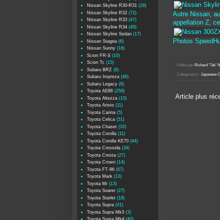
Nissan Skyline R30-R31
(18)
Nissan Skyline R32
(72)
Autre Nissan, au
Nissan Skyline R33
(47)
appellation Z, c
Nissan Skyline R34
(49)
Nissan Skyline Sedan
(17)
Photos SpeedHu
Nissan Stagea
(6)
Nissan Sunny
(16)
Scion FR-S
(10)
Scion Tc
(15)
Publié par
Richard 'Tak
Subaru BRZ
(6)
Catégorie(s) :
Japanese C
Subaru Impreza
(46)
Subaru Legacy
(6)
Toyota AE86
(256)
Article plus réc
Toyota Altezza
(10)
Toyota Aristo
(11)
Toyota Carina
(5)
Toyota Celica
(51)
Toyota Chaser
(33)
Toyota Corolla
(11)
Toyota Corolla KE70
(44)
Toyota Cressida
(34)
Toyota Cresta
(27)
Toyota Crown
(14)
Toyota FT-86
(67)
Toyota Mark
(13)
Toyota Mr
(13)
Toyota Soarer
(27)
Toyota Starlet
(18)
Toyota Supra
(41)
Toyota Supra Mk3
(3)
Toyota Supra Mk4
(40)