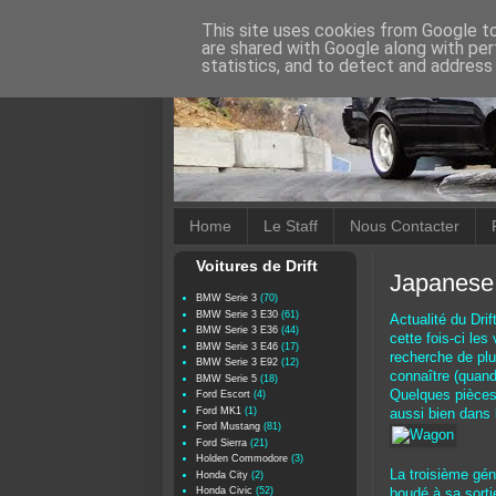
This site uses cookies from Google to 
are shared with Google along with per
statistics, and to detect and address
Home
Le Staff
Nous Contacter
Voitures de Drift
Japanese 
BMW Serie 3
(70)
BMW Serie 3 E30
(61)
Actualité du Drif
BMW Serie 3 E36
(44)
cette fois-ci les
BMW Serie 3 E46
(17)
recherche de plus
BMW Serie 3 E92
(12)
connaître (quand
BMW Serie 5
(18)
Quelques pièces 
Ford Escort
(4)
Ford MK1
(1)
aussi bien dans 
Ford Mustang
(81)
Ford Sierra
(21)
Holden Commodore
(3)
La troisième gé
Honda City
(2)
Honda Civic
(52)
boudé à sa sorti