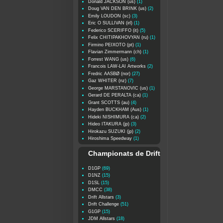
Donald JACKSON (us)
(1)
Doug VAN DEN BRINK (us)
(2)
Emily LOUDON (sc)
(3)
Eric O SULLIVAN (irl)
(1)
Federico SCERIFFO (it)
(5)
Felix CHITIPAKHOVYAN (ru)
(1)
Firmino PEIXOTO (pt)
(1)
Flavian Zimmermann (ch)
(1)
Forrest WANG (us)
(6)
Francois LAW-LAI Artworks
(2)
Fredric AASBØ (nor)
(27)
Gaz WHITER (nz)
(7)
George MARSTANOVIC (us)
(1)
Gerard DE PERALTA (ca)
(1)
Grant SCOTTS (au)
(4)
Hayden BUCKHAM (Aus)
(1)
Hideki NISHIMURA (ca)
(2)
Hideo ITAKURA (jp)
(3)
Hirokazu SUZUKI (jp)
(2)
Hiroshima Speedway
(1)
Championats de Drift
D1GP
(69)
D1NZ
(15)
D1SL
(15)
DMCC
(38)
Drift Allstars
(3)
Drift Challenge
(51)
G1GP
(15)
JDM Allstars
(18)