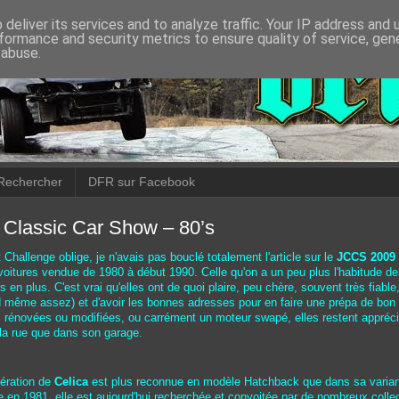
deliver its services and to analyze traffic. Your IP address and
formance and security metrics to ensure quality of service, ge
 abuse.
Rechercher
DFR sur Facebook
Classic Car Show – 80’s
t Challenge oblige, je n'avais pas bouclé totalement l'article sur le
JCCS 2009
 voitures vendue de 1980 à début 1990. Celle qu'on a un peu plus l'habitude de 
 en plus. C'est vrai qu'elles ont de quoi plaire, peu chère, souvent très fiable, 
 même assez) et d'avoir les bonnes adresses pour en faire une prépa de bon
rénovées ou modifiées, ou carrément un moteur swapé, elles restent appréci
la rue que dans son garage.
nération de
Celica
est plus reconnue en modèle Hatchback que dans sa variant
e en 1981, elle est aujourd'hui recherchée et convoitée par de nombreux colle