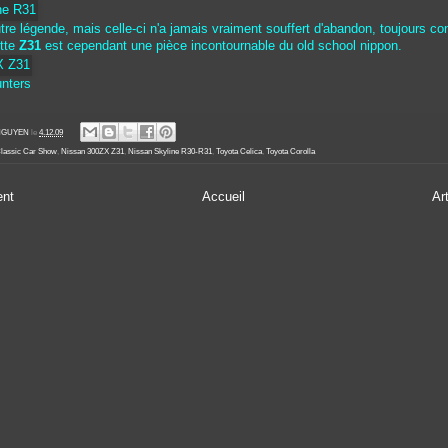
tre légende, mais celle-ci n'a jamais vraiment souffert d'abandon, toujours c
ette
Z31
est cependant une pièce incontournable du old school nippon.
nters
' NGUYEN
le
4.12.09
lassic Car Show
,
Nissan 300ZX Z31
,
Nissan Skyline R30-R31
,
Toyota Celica
,
Toyota Corolla
ent
Accueil
Ar