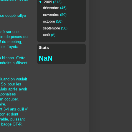
▼
2009
(213)
décembre
(45)
novembre
(50)
t ce coupé rallye
octobre
(56)
septembre
(56)
asé sur une
août
(6)
bre de pièces qui
2
du meeting,
chez Toyota.
Stats
NaN
 Nissan. Cette
ndroits suffisent
 Quand on voulait
 Sol pour les
Mais après avoir
japonaises
'en occuper.
ire.
t 3-4 ans qu'il y'
pon et dont
yable, puissant
le badge GT-R.