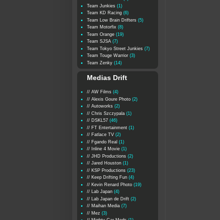
Team Junkies
(1)
Team KD Racing
(6)
Team Low Brain Drifters
(5)
Team Motorfix
(8)
Team Orange
(19)
Team SJSA
(7)
Team Tokyo Street Junkies
(7)
Team Touge Warrior
(3)
Team Zenky
(14)
Medias Drift
// AW Films
(4)
// Alexis Goure Photo
(2)
// Autoworks
(2)
// Chris Szczypala
(1)
// DSKL57
(46)
// FT Entertainment
(1)
// Fatlace TV
(2)
// Fgando Real
(1)
// Inline 4 Movie
(1)
// JHD Productions
(2)
// Jared Houston
(1)
// KSP Productions
(23)
// Keep Drifting Fun
(4)
// Kevin Renard Photo
(19)
// Lab Japan
(4)
// Lab Japan de Drift
(2)
// Maihan Media
(7)
// Mez
(3)