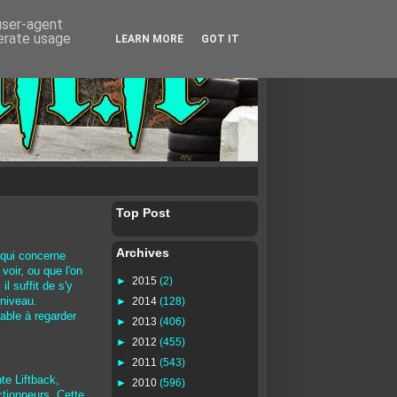
 user-agent
nerate usage
LEARN MORE
GOT IT
Top Post
Archives
qui concerne
voir, ou que l'on
►
2015
(2)
il suffit de s'y
►
2014
(128)
 niveau.
able à regarder
►
2013
(406)
►
2012
(455)
►
2011
(543)
e Liftback,
►
2010
(596)
ctionneurs. Cette