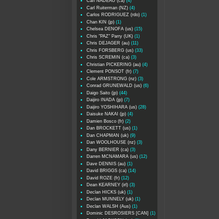
Carl NADEAU (ca)
(4)
Carl Ruiterman (NZ)
(4)
Carlos RODRIGUEZ (rdo)
(1)
Chan KIN (jp)
(1)
Chelsea DENOFA (us)
(15)
Chris "PAZ" Parry (UK)
(1)
Chris DEJAGER (au)
(11)
Chris FORSBERG (us)
(33)
Chris SCREMIN (ca)
(3)
Christian PICKERING (au)
(4)
Clement PONSOT (fr)
(7)
Cole ARMSTRONG (nz)
(3)
Conrad GRUNEWALD (us)
(6)
Daigo Saito (jp)
(44)
Daijiro INADA (jp)
(7)
Daijiro YOSHIHARA (us)
(28)
Daisuke NAKAI (jp)
(4)
Damien Bosco (fr)
(2)
Dan BROCKETT (us)
(1)
Dan CHAPMAN (uk)
(9)
Dan WOOLHOUSE (nz)
(3)
Dany BERNIER (ca)
(3)
Darren MCNAMARA (us)
(12)
Dave DENNIS (au)
(1)
David BRIGGS (ca)
(14)
David ROZE (fr)
(12)
Dean KEARNEY (irl)
(3)
Declan HICKS (uk)
(1)
Declan MUNNELY (uk)
(1)
Declan WALSH (Aus)
(1)
Dominic DESROSIERS [CAN]
(1)