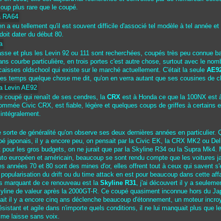
oup plus rare que le coupé.
 en a eu tellement qu'il est souvent difficile d'associé tel modèle à tel année e
l doit dater du début 80.
asse et plus les Levin 92 ou 111 sont recherchées, coupés très peu connue b
sans courbe particulière, en trois portes c'est autre chose, surtout avec le nom
caisses oldschool qui existe sur le marché actuellement. C'était la seule
AE9
ues temps quelque chose me dit, qu'on en verra autant que ses cousines de 
e coupé qui renaît de ses cendres, la
CRX
est à Honda ce que la 100NX est à
ommée Civic CRX, est fiable, légère et quelques coups de griffes à certains e
e intégralement.
ne sorte de généralité qu'on observe ses deux dernières années en particulier.
é japonais, il y a encore peu, on pensait par la Civic EK, la CRX MK2 ou Del
t pour les gros budgets, on ne jurait que par la Skyline R34 ou la Supra Mk4. 
uto européen et américain, beaucoup se sont rendu compte que les voitures 
es années 70 et 80 sont des mines d'or, elles offrent tout à ceux qui savent s
a popularisation du drift ou du time attack en est pour beaucoup dans cette affa
 marquant de ce renouveau est la
Skyline R31
, j'ai découvert il y a seulemen
kyline de valeur après la 2000GT-R. Ce coupé quasiment inconnue hors du Ja
ait il y a encore cinq ans déclenche beaucoup d'étonnement, un moteur incro
ésistant et agile dans n'importe quels conditions, il ne lui manquait plus que 
me laisse sans voix.