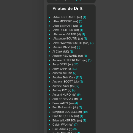
Pilotes de Drift
.Adam RICHARDS (nz)
(1)
.Alan MCCORD (uk)
(3)
.Alan SINNOTT (uk)
(1)
.Alex PFEIFFER (us)
(1)
.Alexander GRAFF (al)
(4)
.Alexandre BOUTIN (ca)
(2)
.Alexi "NoriYaro" SMITH (aus)
(7)
.Ameen RIZVI (us)
(3)
Al Clark (UK)
(1)
Andrew REDWARD (nz)
(6)
Andrew SUTHERLAND (au)
(1)
Andy GRAY (sc)
(17)
Andy SAPP (us)
(1)
Anneau du Rhin
(2)
Another Drift Cars
(117)
Anthony SCOTT (uk)
(5)
Antoine Amar (fr)
(12)
Antony PLY (fr)
(4)
Atsushi KUROI (jp)
(6)
Axel FRANCOIS (fr)
(1)
Beau YATES (au)
(4)
Ben Brokesmith (uk)
(7)
Benjamin BOUBLES (fr)
(10)
Brad MCQUEEN (uk)
(1)
Brian WILKERSON (us)
(1)
Calvin WAN (us)
(7)
Cam Adams (fr)
(9)