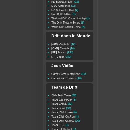
KD European Drift
(10)
MSC Challenge
(12)
NZ Stil Vodka Drift
(2)
Red Bull Shifters
(1)
Thailand Drift Championship
(1)
The Drift Muscle Series
(8)
World Drift Series China
(2)
Drift dans le Monde
[AUS] Australie
(12)
[CAN] Canada
(18)
[FR] France
(124)
[JP] Japon
(193)
Jeux Vidéo
Game Forza Motorsport
(10)
Game Gran Turismo
(18)
Team de Drift
Slide Drift Team
(56)
Team 326 Power
(4)
Team 3XIGE
(22)
Team Burst
(10)
Team Club Loose
(6)
Team Club OutRun
(4)
Team Drift Alliance
(20)
Team FDC
(1)
Team FT District
(3)