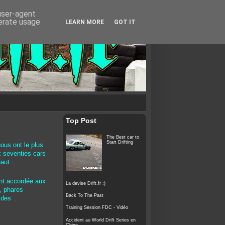
 user-agent
nerate usage
LEARN MORE
GOT IT
Top Post
The Best car to
Start Drifting
ous ont le plus
x seventies cars
aut...
ant accordée aux
La devise Drift.fr :)
s, phares
Back To The Past
 des
Training Session FDC - Vidéo
Accident au World Drift Series en
Chine