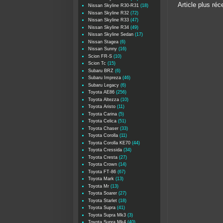
Article plus réc
Nissan Skyline R30-R31
(18)
Nissan Skyline R32
(72)
Nissan Skyline R33
(47)
Nissan Skyline R34
(49)
Nissan Skyline Sedan
(17)
Nissan Stagea
(6)
Nissan Sunny
(16)
Scion FR-S
(10)
Scion Tc
(15)
Subaru BRZ
(6)
Subaru Impreza
(46)
Subaru Legacy
(6)
Toyota AE86
(256)
Toyota Altezza
(10)
Toyota Aristo
(11)
Toyota Carina
(5)
Toyota Celica
(51)
Toyota Chaser
(33)
Toyota Corolla
(11)
Toyota Corolla KE70
(44)
Toyota Cressida
(34)
Toyota Cresta
(27)
Toyota Crown
(14)
Toyota FT-86
(67)
Toyota Mark
(13)
Toyota Mr
(13)
Toyota Soarer
(27)
Toyota Starlet
(18)
Toyota Supra
(41)
Toyota Supra Mk3
(3)
Toyota Supra Mk4
(40)