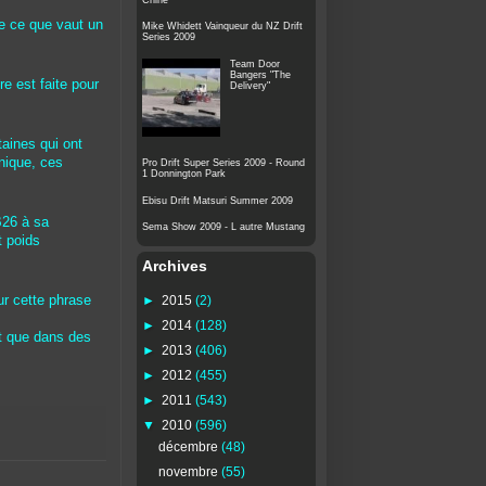
e ce que vaut un
Mike Whidett Vainqueur du NZ Drift
Series 2009
Team Door
Bangers "The
re est faite pour
Delivery"
taines qui ont
unique, ces
Pro Drift Super Series 2009 - Round
1 Donnington Park
Ebisu Drift Matsuri Summer 2009
B26 à sa
Sema Show 2009 - L autre Mustang
t poids
Archives
►
2015
(2)
ur cette phrase
►
2014
(128)
t que dans des
►
2013
(406)
►
2012
(455)
►
2011
(543)
▼
2010
(596)
décembre
(48)
novembre
(55)