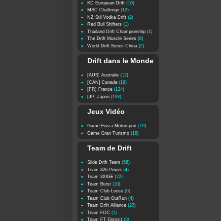
KD European Drift
(10)
MSC Challenge
(12)
NZ Stil Vodka Drift
(2)
Red Bull Shifters
(1)
Thailand Drift Championship
(1)
The Drift Muscle Series
(8)
World Drift Series China
(2)
Drift dans le Monde
[AUS] Australie
(12)
[CAN] Canada
(18)
[FR] France
(124)
[JP] Japon
(193)
Jeux Vidéo
Game Forza Motorsport
(10)
Game Gran Turismo
(18)
Team de Drift
Slide Drift Team
(56)
Team 326 Power
(4)
Team 3XIGE
(22)
Team Burst
(10)
Team Club Loose
(6)
Team Club OutRun
(4)
Team Drift Alliance
(20)
Team FDC
(1)
Team FT District
(3)