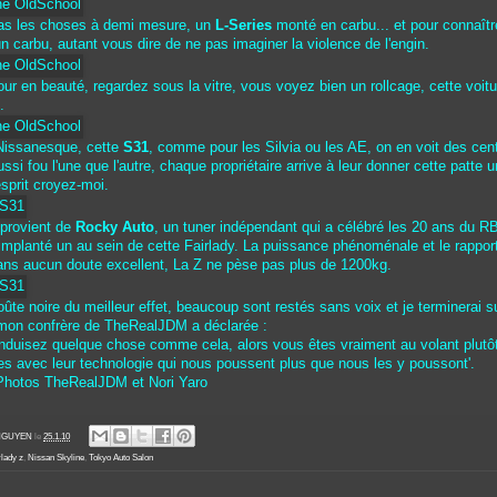
 pas les choses à demi mesure, un
L-Series
monté en carbu... et pour connaîtr
un carbu, autant vous dire de ne pas imaginer la violence de l'engin.
tour en beauté, regardez sous la vitre, vous voyez bien un rollcage, cette voitu
.
 Nissanesque, cette
S31
, comme pour les Silvia ou les AE, on en voit des cen
ssi fou l'une que l'autre, chaque propriétaire arrive à leur donner cette patte 
esprit croyez-moi.
 provient de
Rocky Auto
, un tuner indépendant qui a célébré les 20 ans du R
 implanté un au sein de cette Fairlady. La puissance phénoménale et le rappor
ans aucun doute excellent, La Z ne pèse pas plus de 1200kg.
ûte noire du meilleur effet, beaucoup sont restés sans voix et je terminerai s
mon confrère de TheRealJDM a déclarée :
onduisez quelque chose comme cela, alors vous êtes vraiment au volant plutô
s avec leur technologie qui nous poussent plus que nous les y poussont'.
 Photos TheRealJDM et Nori Yaro
' NGUYEN
le
25.1.10
lady z
,
Nissan Skyline
,
Tokyo Auto Salon