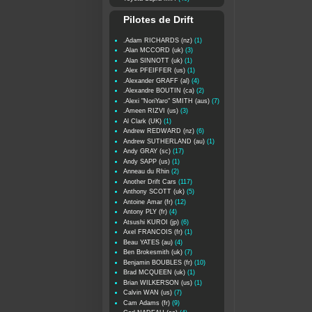
Pilotes de Drift
.Adam RICHARDS (nz)
(1)
.Alan MCCORD (uk)
(3)
.Alan SINNOTT (uk)
(1)
.Alex PFEIFFER (us)
(1)
.Alexander GRAFF (al)
(4)
.Alexandre BOUTIN (ca)
(2)
.Alexi "NoriYaro" SMITH (aus)
(7)
.Ameen RIZVI (us)
(3)
Al Clark (UK)
(1)
Andrew REDWARD (nz)
(6)
Andrew SUTHERLAND (au)
(1)
Andy GRAY (sc)
(17)
Andy SAPP (us)
(1)
Anneau du Rhin
(2)
Another Drift Cars
(117)
Anthony SCOTT (uk)
(5)
Antoine Amar (fr)
(12)
Antony PLY (fr)
(4)
Atsushi KUROI (jp)
(6)
Axel FRANCOIS (fr)
(1)
Beau YATES (au)
(4)
Ben Brokesmith (uk)
(7)
Benjamin BOUBLES (fr)
(10)
Brad MCQUEEN (uk)
(1)
Brian WILKERSON (us)
(1)
Calvin WAN (us)
(7)
Cam Adams (fr)
(9)