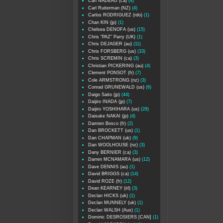
Carl NADEAU (ca)
(4)
Carl Ruiterman (NZ)
(4)
Carlos RODRIGUEZ (rdo)
(1)
Chan KIN (jp)
(1)
Chelsea DENOFA (us)
(15)
Chris "PAZ" Parry (UK)
(1)
Chris DEJAGER (au)
(11)
Chris FORSBERG (us)
(33)
Chris SCREMIN (ca)
(3)
Christian PICKERING (au)
(4)
Clement PONSOT (fr)
(7)
Cole ARMSTRONG (nz)
(3)
Conrad GRUNEWALD (us)
(6)
Daigo Saito (jp)
(44)
Daijiro INADA (jp)
(7)
Daijiro YOSHIHARA (us)
(28)
Daisuke NAKAI (jp)
(4)
Damien Bosco (fr)
(2)
Dan BROCKETT (us)
(1)
Dan CHAPMAN (uk)
(9)
Dan WOOLHOUSE (nz)
(3)
Dany BERNIER (ca)
(3)
Darren MCNAMARA (us)
(12)
Dave DENNIS (au)
(1)
David BRIGGS (ca)
(14)
David ROZE (fr)
(12)
Dean KEARNEY (irl)
(3)
Declan HICKS (uk)
(1)
Declan MUNNELY (uk)
(1)
Declan WALSH (Aus)
(1)
Dominic DESROSIERS [CAN]
(1)