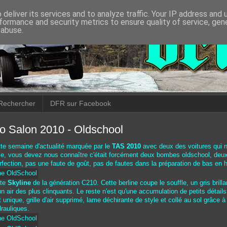
deliver its services and to analyze traffic. Your IP address and
formance and security metrics to ensure quality of service, ge
 abuse.
Rechercher
DFR sur Facebook
o Salon 2010 - Oldschool
te semaine d'actualité marquée par le
TAS 2010
avec deux des voitures qui n
rce, vous devez nous connaître c'était forcément deux bombes oldschool, deu
erfection, pas une faute de goût, pas de fautes dans la préparation de bas en h
tte
Skyline
de la génération C210. Cette berline coupe le souffle, un gris brill
n air des plus clinquants. Le reste n'est qu'une accumulation de petits détail
 unique, grille d'air supprimé, lame déchirante de style et collé au sol grâce à
rauliques.