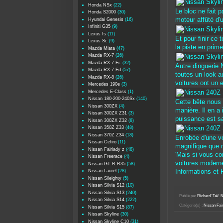
Honda NSx
(22)
Le bloc ne fait
Honda S2000
(30)
moteur affûté d'
Hyundai Genesis
(16)
Infiniti G35
(9)
Lexus Is
(11)
Et pour finir ce 
Lexus Sc
(9)
la piste en prime
Mazda Miata
(47)
Mazda RX-7
(26)
Mazda RX-7 Fc
(32)
Autre dinguerie
Mazda RX-7 Fd
(57)
toutes un look au
Mazda RX-8
(26)
voitures ont un 
Mercedes 190e
(3)
Mercedes E-Class
(1)
Nissan 180-200-240Sx
(140)
Cette bête nous
Nissan 300ZX
(4)
manière. Il en a
Nissan 300ZX Z31
(3)
puissance est s
Nissan 300ZX Z32
(8)
Nissan 350Z Z33
(48)
Nissan 370Z Z34
(18)
Enrobée d'une vo
Nissan Cefiro
(11)
magnifique que 
Nissan Fairlady z
(48)
'Mais si vous c
Nissan Freerace
(4)
voitures moderne
Nissan GT-R R35
(58)
Nissan Laurel
(28)
Informations et
Nissan Sileighty
(5)
Nissan Silvia S12
(10)
Nissan Silvia S13
(240)
Publié par
Richard 'Tak
Nissan Silvia S14
(222)
Catégorie(s) :
Nissan Fair
Nissan Silvia S15
(87)
Nissan Skyline
(30)
Nissan Skyline C10
(31)