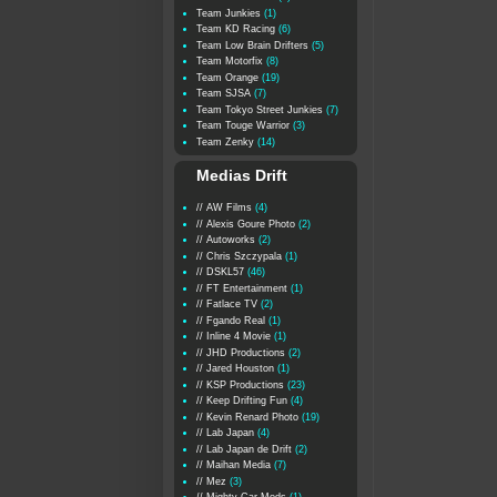
Team Junkies
(1)
Team KD Racing
(6)
Team Low Brain Drifters
(5)
Team Motorfix
(8)
Team Orange
(19)
Team SJSA
(7)
Team Tokyo Street Junkies
(7)
Team Touge Warrior
(3)
Team Zenky
(14)
Medias Drift
// AW Films
(4)
// Alexis Goure Photo
(2)
// Autoworks
(2)
// Chris Szczypala
(1)
// DSKL57
(46)
// FT Entertainment
(1)
// Fatlace TV
(2)
// Fgando Real
(1)
// Inline 4 Movie
(1)
// JHD Productions
(2)
// Jared Houston
(1)
// KSP Productions
(23)
// Keep Drifting Fun
(4)
// Kevin Renard Photo
(19)
// Lab Japan
(4)
// Lab Japan de Drift
(2)
// Maihan Media
(7)
// Mez
(3)