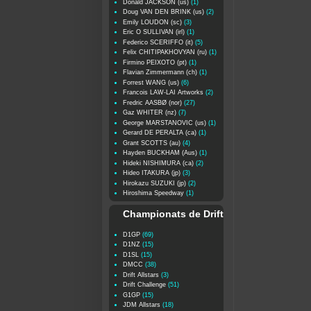
Donald JACKSON (us)
(1)
Doug VAN DEN BRINK (us)
(2)
Emily LOUDON (sc)
(3)
Eric O SULLIVAN (irl)
(1)
Federico SCERIFFO (it)
(5)
Felix CHITIPAKHOVYAN (ru)
(1)
Firmino PEIXOTO (pt)
(1)
Flavian Zimmermann (ch)
(1)
Forrest WANG (us)
(6)
Francois LAW-LAI Artworks
(2)
Fredric AASBØ (nor)
(27)
Gaz WHITER (nz)
(7)
George MARSTANOVIC (us)
(1)
Gerard DE PERALTA (ca)
(1)
Grant SCOTTS (au)
(4)
Hayden BUCKHAM (Aus)
(1)
Hideki NISHIMURA (ca)
(2)
Hideo ITAKURA (jp)
(3)
Hirokazu SUZUKI (jp)
(2)
Hiroshima Speedway
(1)
Championats de Drift
D1GP
(69)
D1NZ
(15)
D1SL
(15)
DMCC
(38)
Drift Allstars
(3)
Drift Challenge
(51)
G1GP
(15)
JDM Allstars
(18)