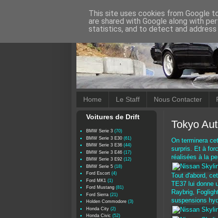
This site uses cookies from Google to 
are shared with Google along with per
statistics, and to detect and address
Home
Le Staff
Nous Contacter
Voitures de Drift
Tokyo Aut
BMW Serie 3
(70)
BMW Serie 3 E30
(61)
On terminera cet
BMW Serie 3 E36
(44)
surpris. Et à fo
BMW Serie 3 E46
(17)
réalisées à la p
BMW Serie 3 E92
(12)
BMW Serie 5
(18)
Ford Escort
(4)
Tout d'abord, ce
Ford MK1
(1)
TE37 lui donne u
Ford Mustang
(81)
Raybrig, Foglight
Ford Sierra
(21)
suspensions hyd
Holden Commodore
(3)
Honda City
(2)
Honda Civic
(52)