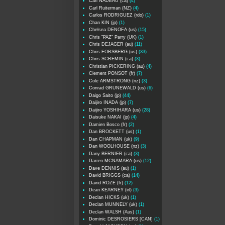
Carl NADEAU (ca)
(4)
Carl Ruiterman (NZ)
(4)
Carlos RODRIGUEZ (rdo)
(1)
Chan KIN (jp)
(1)
Chelsea DENOFA (us)
(15)
Chris "PAZ" Parry (UK)
(1)
Chris DEJAGER (au)
(11)
Chris FORSBERG (us)
(33)
Chris SCREMIN (ca)
(3)
Christian PICKERING (au)
(4)
Clement PONSOT (fr)
(7)
Cole ARMSTRONG (nz)
(3)
Conrad GRUNEWALD (us)
(6)
Daigo Saito (jp)
(44)
Daijiro INADA (jp)
(7)
Daijiro YOSHIHARA (us)
(28)
Daisuke NAKAI (jp)
(4)
Damien Bosco (fr)
(2)
Dan BROCKETT (us)
(1)
Dan CHAPMAN (uk)
(9)
Dan WOOLHOUSE (nz)
(3)
Dany BERNIER (ca)
(3)
Darren MCNAMARA (us)
(12)
Dave DENNIS (au)
(1)
David BRIGGS (ca)
(14)
David ROZE (fr)
(12)
Dean KEARNEY (irl)
(3)
Declan HICKS (uk)
(1)
Declan MUNNELY (uk)
(1)
Declan WALSH (Aus)
(1)
Dominic DESROSIERS [CAN]
(1)