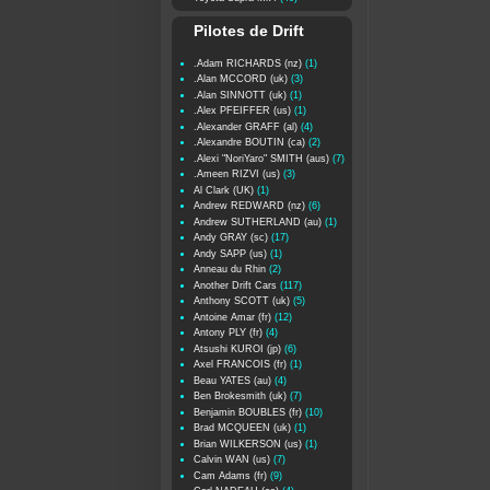
Pilotes de Drift
.Adam RICHARDS (nz)
(1)
.Alan MCCORD (uk)
(3)
.Alan SINNOTT (uk)
(1)
.Alex PFEIFFER (us)
(1)
.Alexander GRAFF (al)
(4)
.Alexandre BOUTIN (ca)
(2)
.Alexi "NoriYaro" SMITH (aus)
(7)
.Ameen RIZVI (us)
(3)
Al Clark (UK)
(1)
Andrew REDWARD (nz)
(6)
Andrew SUTHERLAND (au)
(1)
Andy GRAY (sc)
(17)
Andy SAPP (us)
(1)
Anneau du Rhin
(2)
Another Drift Cars
(117)
Anthony SCOTT (uk)
(5)
Antoine Amar (fr)
(12)
Antony PLY (fr)
(4)
Atsushi KUROI (jp)
(6)
Axel FRANCOIS (fr)
(1)
Beau YATES (au)
(4)
Ben Brokesmith (uk)
(7)
Benjamin BOUBLES (fr)
(10)
Brad MCQUEEN (uk)
(1)
Brian WILKERSON (us)
(1)
Calvin WAN (us)
(7)
Cam Adams (fr)
(9)