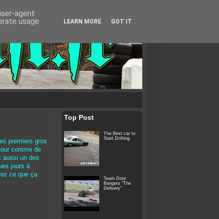
 user-agent
nerate usage
LEARN MORE
GOT IT
Top Post
The Best car to
Start Drifting
des premiers gros
e jour comme de
t aussi un des
ues jours à
rrez ce que ça
Team Door
Bangers "The
Delivery"