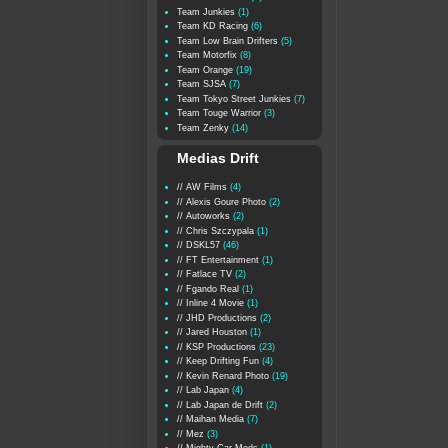
Team Junkies
(1)
Team KD Racing
(6)
Team Low Brain Drifters
(5)
Team Motorfix
(8)
Team Orange
(19)
Team SJSA
(7)
Team Tokyo Street Junkies
(7)
Team Touge Warrior
(3)
Team Zenky
(14)
Medias Drift
// AW Films
(4)
// Alexis Goure Photo
(2)
// Autoworks
(2)
// Chris Szczypala
(1)
// DSKL57
(46)
// FT Entertainment
(1)
// Fatlace TV
(2)
// Fgando Real
(1)
// Inline 4 Movie
(1)
// JHD Productions
(2)
// Jared Houston
(1)
// KSP Productions
(23)
// Keep Drifting Fun
(4)
// Kevin Renard Photo
(19)
// Lab Japan
(4)
// Lab Japan de Drift
(2)
// Maihan Media
(7)
// Mez
(3)