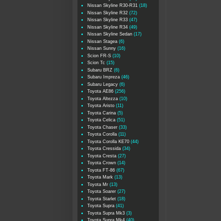
Nissan Skyline R30-R31
(18)
Nissan Skyline R32
(72)
Nissan Skyline R33
(47)
Nissan Skyline R34
(49)
Nissan Skyline Sedan
(17)
Nissan Stagea
(6)
Nissan Sunny
(16)
Scion FR-S
(10)
Scion Tc
(15)
Subaru BRZ
(6)
Subaru Impreza
(46)
Subaru Legacy
(6)
Toyota AE86
(256)
Toyota Altezza
(10)
Toyota Aristo
(11)
Toyota Carina
(5)
Toyota Celica
(51)
Toyota Chaser
(33)
Toyota Corolla
(11)
Toyota Corolla KE70
(44)
Toyota Cressida
(34)
Toyota Cresta
(27)
Toyota Crown
(14)
Toyota FT-86
(67)
Toyota Mark
(13)
Toyota Mr
(13)
Toyota Soarer
(27)
Toyota Starlet
(18)
Toyota Supra
(41)
Toyota Supra Mk3
(3)
Toyota Supra Mk4
(40)