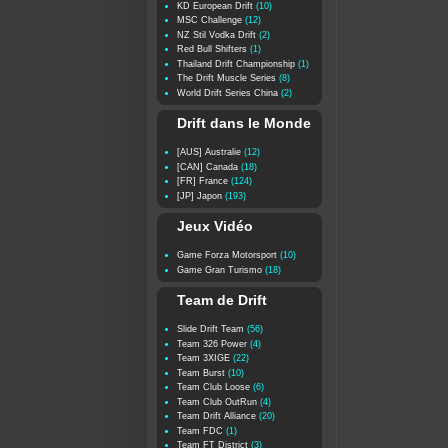
KD European Drift
(10)
MSC Challenge
(12)
NZ Stil Vodka Drift
(2)
Red Bull Shifters
(1)
Thailand Drift Championship
(1)
The Drift Muscle Series
(8)
World Drift Series China
(2)
Drift dans le Monde
[AUS] Australie
(12)
[CAN] Canada
(18)
[FR] France
(124)
[JP] Japon
(193)
Jeux Vidéo
Game Forza Motorsport
(10)
Game Gran Turismo
(18)
Team de Drift
Slide Drift Team
(56)
Team 326 Power
(4)
Team 3XIGE
(22)
Team Burst
(10)
Team Club Loose
(6)
Team Club OutRun
(4)
Team Drift Alliance
(20)
Team FDC
(1)
Team FT District
(3)