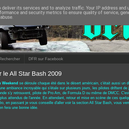
deliver its services and to analyze traffic. Your IP address and
formance and security metrics to ensure quality of service, ge
 abuse.
Rechercher
DFR sur Facebook
r le All Star Bash 2009
sh Weekend
se déroule chaque été dans le désert américain, c'était aussi un 
 une ambiance incroyable qui s'étale sur plusieurs jours, les pilotes driftent d
monde s'y retrouvent, pilote de Pro Am, de Formula D ou même de DMCC. C'es
lus attendus de l'année. En attendant, retour et mise en scène de ces quelq
éo, en passant je vous conseille d'aller voir la section All Star Bash, vous ve
en fera une bonne idée.