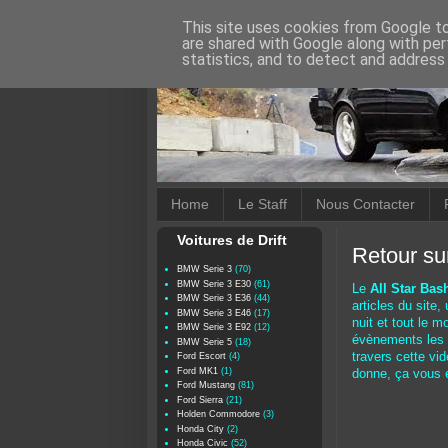
This site uses cookies from Google to 
are shared with Google along with per
statistics, and to detect and address
Home
Le Staff
Nous Contacter
Voitures de Drift
Retour su
BMW Serie 3
(70)
BMW Serie 3 E30
(61)
Le
All Star Ba
BMW Serie 3 E36
(44)
articles du site,
BMW Serie 3 E46
(17)
nuit et tout le 
BMW Serie 3 E92
(12)
évènements les p
BMW Serie 5
(18)
travers cette vid
Ford Escort
(4)
Ford MK1
(1)
donne, ça vous 
Ford Mustang
(81)
Ford Sierra
(21)
Holden Commodore
(3)
Honda City
(2)
Honda Civic
(52)