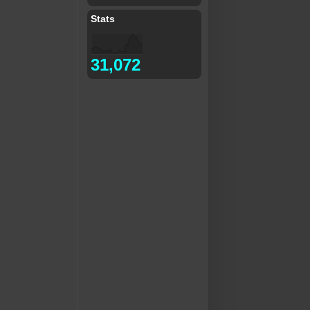
Stats
31,072