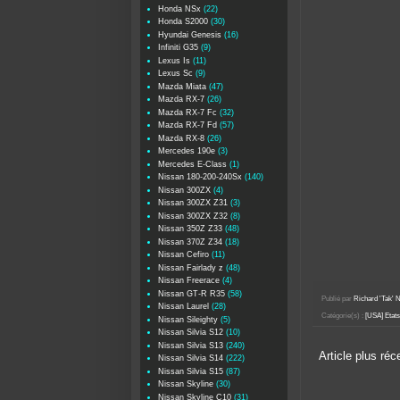
Honda NSx
(22)
Honda S2000
(30)
Hyundai Genesis
(16)
Infiniti G35
(9)
Lexus Is
(11)
Lexus Sc
(9)
Mazda Miata
(47)
Mazda RX-7
(26)
Mazda RX-7 Fc
(32)
Mazda RX-7 Fd
(57)
Mazda RX-8
(26)
Mercedes 190e
(3)
Mercedes E-Class
(1)
Nissan 180-200-240Sx
(140)
Nissan 300ZX
(4)
Nissan 300ZX Z31
(3)
Nissan 300ZX Z32
(8)
Nissan 350Z Z33
(48)
Nissan 370Z Z34
(18)
Nissan Cefiro
(11)
Nissan Fairlady z
(48)
Nissan Freerace
(4)
Nissan GT-R R35
(58)
Publié par
Richard 'Tak
Nissan Laurel
(28)
Catégorie(s) :
[USA] Etat
Nissan Sileighty
(5)
Nissan Silvia S12
(10)
Nissan Silvia S13
(240)
Article plus réc
Nissan Silvia S14
(222)
Nissan Silvia S15
(87)
Nissan Skyline
(30)
Nissan Skyline C10
(31)