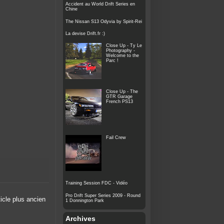
Accident au World Drift Series en
Chine
The Nissan S13 Odyvia by Spirit-Rei
La devise Drift.fr :)
Close Up - Ty Le
Photography -
Welcome to the
Parc !
Close Up - The
GTR Garage
French PS13
Fail Crew
Training Session FDC - Vidéo
Pro Drift Super Series 2009 - Round
ticle plus ancien
1 Donnington Park
Archives