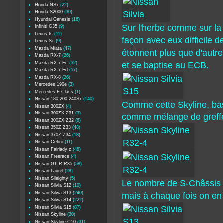
Honda NSx
(22)
Honda S2000
(30)
Hyundai Genesis
(16)
Sur l'herbe comme sur la p
Infiniti G35
(9)
Lexus Is
(11)
façon avec eux difficile d
Lexus Sc
(9)
Mazda Miata
(47)
étonnent plus que d'autre
Mazda RX-7
(26)
Mazda RX-7 Fc
(32)
et se baptise au ECB.
Mazda RX-7 Fd
(57)
Mazda RX-8
(26)
Mercedes 190e
(3)
Mercedes E-Class
(1)
Nissan 180-200-240Sx
(140)
Comme cette Skyline, ba
Nissan 300ZX
(4)
Nissan 300ZX Z31
(3)
comme mélange de greff
Nissan 300ZX Z32
(8)
Nissan 350Z Z33
(48)
Nissan 370Z Z34
(18)
Nissan Cefiro
(11)
Nissan Fairlady z
(48)
Nissan Freerace
(4)
Nissan GT-R R35
(58)
Nissan Laurel
(28)
Nissan Sileighty
(5)
Le nombre de S-Châssis c
Nissan Silvia S12
(10)
Nissan Silvia S13
(240)
mais à chaque fois on e
Nissan Silvia S14
(222)
Nissan Silvia S15
(87)
Nissan Skyline
(30)
Nissan Skyline C10
(31)