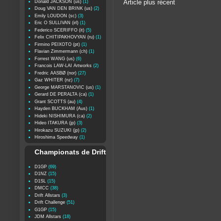
Donald JACKSON (us)
(1)
Article plus récent
Doug VAN DEN BRINK (us)
(2)
Emily LOUDON (sc)
(3)
Eric O SULLIVAN (irl)
(1)
Federico SCERIFFO (it)
(5)
Felix CHITIPAKHOVYAN (ru)
(1)
Firmino PEIXOTO (pt)
(1)
Flavian Zimmermann (ch)
(1)
Forrest WANG (us)
(6)
Francois LAW-LAI Artworks
(2)
Fredric AASBØ (nor)
(27)
Gaz WHITER (nz)
(7)
George MARSTANOVIC (us)
(1)
Gerard DE PERALTA (ca)
(1)
Grant SCOTTS (au)
(4)
Hayden BUCKHAM (Aus)
(1)
Hideki NISHIMURA (ca)
(2)
Hideo ITAKURA (jp)
(3)
Hirokazu SUZUKI (jp)
(2)
Hiroshima Speedway
(1)
Championats de Drift
D1GP
(69)
D1NZ
(15)
D1SL
(15)
DMCC
(38)
Drift Allstars
(3)
Drift Challenge
(51)
G1GP
(15)
JDM Allstars
(18)