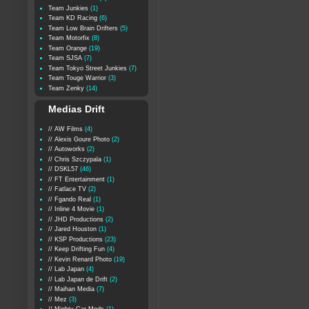
Team Junkies
(1)
Team KD Racing
(6)
Team Low Brain Drifters
(5)
Team Motorfix
(8)
Team Orange
(19)
Team SJSA
(7)
Team Tokyo Street Junkies
(7)
Team Touge Warrior
(3)
Team Zenky
(14)
Medias Drift
// AW Films
(4)
// Alexis Goure Photo
(2)
// Autoworks
(2)
// Chris Szczypala
(1)
// DSKL57
(46)
// FT Entertainment
(1)
// Fatlace TV
(2)
// Fgando Real
(1)
// Inline 4 Movie
(1)
// JHD Productions
(2)
// Jared Houston
(1)
// KSP Productions
(23)
// Keep Drifting Fun
(4)
// Kevin Renard Photo
(19)
// Lab Japan
(4)
// Lab Japan de Drift
(2)
// Maihan Media
(7)
// Mez
(3)