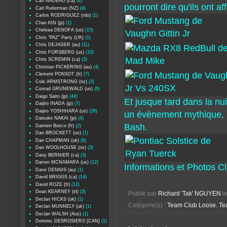
Carl NADEAU (ca)
(4)
pourront dire qu'ils ont af
Carl Ruiterman (NZ)
(4)
Carlos RODRIGUEZ (rdo)
(1)
Chan KIN (jp)
(1)
Chelsea DENOFA (us)
(15)
Chris "PAZ" Parry (UK)
(1)
Chris DEJAGER (au)
(11)
Chris FORSBERG (us)
(33)
Chris SCREMIN (ca)
(3)
Christian PICKERING (au)
(4)
Clement PONSOT (fr)
(7)
Cole ARMSTRONG (nz)
(3)
Conrad GRUNEWALD (us)
(6)
Daigo Saito (jp)
(44)
Et jusque tard dans la nui
Daijiro INADA (jp)
(7)
Daijiro YOSHIHARA (us)
(28)
un évènement mythique, ma
Daisuke NAKAI (jp)
(4)
Bash.
Damien Bosco (fr)
(2)
Dan BROCKETT (us)
(1)
Dan CHAPMAN (uk)
(9)
Dan WOOLHOUSE (nz)
(3)
Dany BERNIER (ca)
(3)
Darren MCNAMARA (us)
(12)
Informations et Photos 
Dave DENNIS (au)
(1)
David BRIGGS (ca)
(14)
David ROZE (fr)
(12)
Dean KEARNEY (irl)
(3)
Publié par
Richard 'Tak' NGUYEN
l
Declan HICKS (uk)
(1)
Catégorie(s) :
Team Club Loose
,
Tea
Declan MUNNELY (uk)
(1)
Declan WALSH (Aus)
(1)
Dominic DESROSIERS [CAN]
(1)