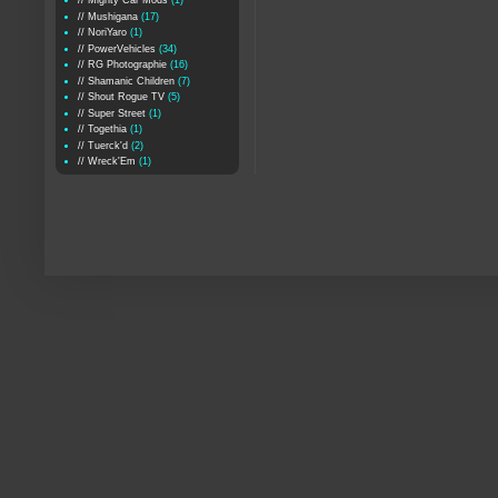
// Mighty Car Mods
(1)
// Mushigana
(17)
// NoriYaro
(1)
// PowerVehicles
(34)
// RG Photographie
(16)
// Shamanic Children
(7)
// Shout Rogue TV
(5)
// Super Street
(1)
// Togethia
(1)
// Tuerck'd
(2)
// Wreck'Em
(1)