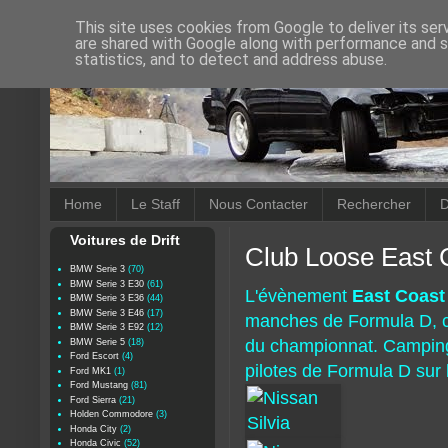
This site uses cookies from Google to deliver its ser
are shared with Google along with performance and se
statistics, and to detect and address abuse.
Home
Le Staff
Nous Contacter
Rechercher
D
Voitures de Drift
Club Loose East 
BMW Serie 3
(70)
BMW Serie 3 E30
(61)
L'évènement
East Coast
BMW Serie 3 E36
(44)
BMW Serie 3 E46
(17)
manches de Formula D, c'e
BMW Serie 3 E92
(12)
du championnat. Camping,
BMW Serie 5
(18)
Ford Escort
(4)
pilotes de Formula D sur 
Ford MK1
(1)
Ford Mustang
(81)
Ford Sierra
(21)
Holden Commodore
(3)
Honda City
(2)
Honda Civic
(52)