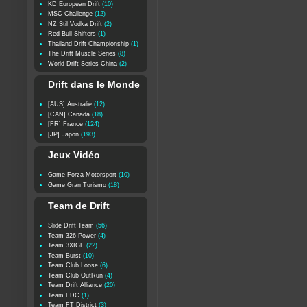
KD European Drift
(10)
MSC Challenge
(12)
NZ Stil Vodka Drift
(2)
Red Bull Shifters
(1)
Thailand Drift Championship
(1)
The Drift Muscle Series
(8)
World Drift Series China
(2)
Drift dans le Monde
[AUS] Australie
(12)
[CAN] Canada
(18)
[FR] France
(124)
[JP] Japon
(193)
Jeux Vidéo
Game Forza Motorsport
(10)
Game Gran Turismo
(18)
Team de Drift
Slide Drift Team
(56)
Team 326 Power
(4)
Team 3XIGE
(22)
Team Burst
(10)
Team Club Loose
(6)
Team Club OutRun
(4)
Team Drift Alliance
(20)
Team FDC
(1)
Team FT District
(3)