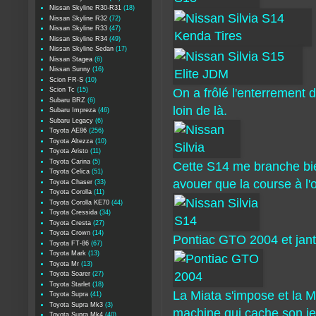
Nissan Skyline R30-R31
(18)
Nissan Skyline R32
(72)
Nissan Skyline R33
(47)
Nissan Skyline R34
(49)
Nissan Skyline Sedan
(17)
Nissan Stagea
(6)
Nissan Sunny
(16)
Scion FR-S
(10)
Scion Tc
(15)
On a frôlé l'enterrement d
Subaru BRZ
(6)
loin de là.
Subaru Impreza
(46)
Subaru Legacy
(6)
Toyota AE86
(256)
Toyota Altezza
(10)
Toyota Aristo
(11)
Toyota Carina
(5)
Cette S14 me branche bie
Toyota Celica
(51)
avouer que la course à l'o
Toyota Chaser
(33)
Toyota Corolla
(11)
Toyota Corolla KE70
(44)
Toyota Cressida
(34)
Toyota Cresta
(27)
Toyota Crown
(14)
Pontiac GTO 2004 et jan
Toyota FT-86
(67)
Toyota Mark
(13)
Toyota Mr
(13)
Toyota Soarer
(27)
Toyota Starlet
(18)
La Miata s'impose et la 
Toyota Supra
(41)
Toyota Supra Mk3
(3)
machine qui cache son je
Toyota Supra Mk4
(40)