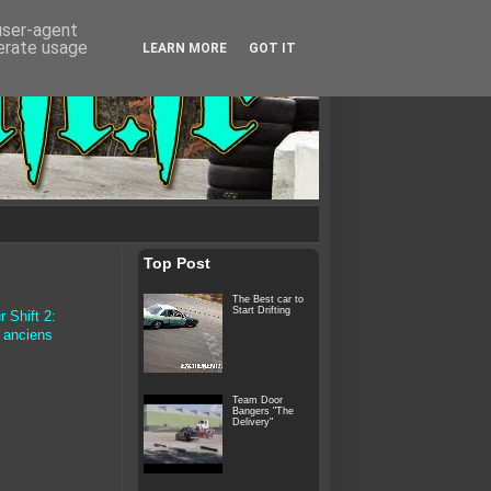
 user-agent
nerate usage
LEARN MORE
GOT IT
Top Post
The Best car to
Start Drifting
 Shift 2:
s anciens
Team Door
Bangers "The
Delivery"