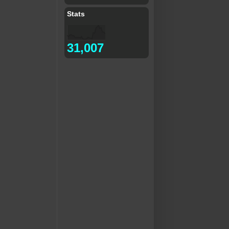
Stats
31,007