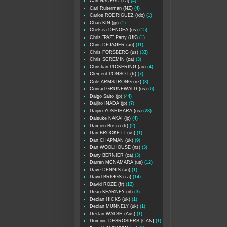
Carl NADEAU (ca)
(4)
Carl Ruiterman (NZ)
(4)
Carlos RODRIGUEZ (rdo)
(1)
Chan KIN (jp)
(1)
Chelsea DENOFA (us)
(15)
Chris "PAZ" Parry (UK)
(1)
Chris DEJAGER (au)
(11)
Chris FORSBERG (us)
(33)
Chris SCREMIN (ca)
(3)
Christian PICKERING (au)
(4)
Clement PONSOT (fr)
(7)
Cole ARMSTRONG (nz)
(3)
Conrad GRUNEWALD (us)
(6)
Daigo Saito (jp)
(44)
Daijiro INADA (jp)
(7)
Daijiro YOSHIHARA (us)
(28)
Daisuke NAKAI (jp)
(4)
Damien Bosco (fr)
(2)
Dan BROCKETT (us)
(1)
Dan CHAPMAN (uk)
(9)
Dan WOOLHOUSE (nz)
(3)
Dany BERNIER (ca)
(3)
Darren MCNAMARA (us)
(12)
Dave DENNIS (au)
(1)
David BRIGGS (ca)
(14)
David ROZE (fr)
(12)
Dean KEARNEY (irl)
(3)
Declan HICKS (uk)
(1)
Declan MUNNELY (uk)
(1)
Declan WALSH (Aus)
(1)
Dominic DESROSIERS [CAN]
(1)