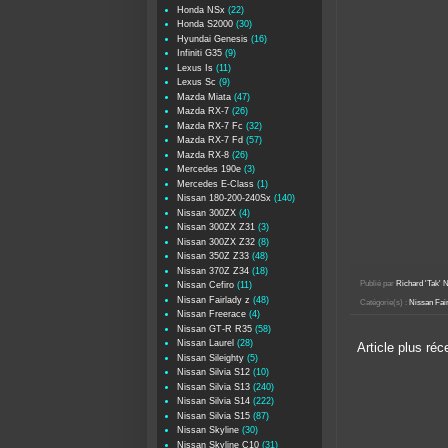
Honda NSx
(22)
Honda S2000
(30)
Hyundai Genesis
(16)
Infiniti G35
(9)
Lexus Is
(11)
Lexus Sc
(9)
Mazda Miata
(47)
Mazda RX-7
(26)
Mazda RX-7 Fc
(32)
Mazda RX-7 Fd
(57)
Mazda RX-8
(26)
Mercedes 190e
(3)
Mercedes E-Class
(1)
Nissan 180-200-240Sx
(140)
Nissan 300ZX
(4)
Nissan 300ZX Z31
(3)
Nissan 300ZX Z32
(8)
Nissan 350Z Z33
(48)
Nissan 370Z Z34
(18)
Publié par
Richard 'Tak
Nissan Cefiro
(11)
Nissan Fairlady z
(48)
Catégorie(s) :
Nissan Fair
Nissan Freerace
(4)
Nissan GT-R R35
(58)
Nissan Laurel
(28)
Article plus réc
Nissan Sileighty
(5)
Nissan Silvia S12
(10)
Nissan Silvia S13
(240)
Nissan Silvia S14
(222)
Nissan Silvia S15
(87)
Nissan Skyline
(30)
Nissan Skyline C10
(31)