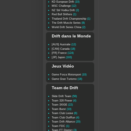
KD European Drift
(10)
MSC Challenge
(12)
NZ Stil Vodka Drift
(2)
Red Bull Shifters
(1)
Thailand Drift Championship
(1)
The Drift Muscle Series
(8)
World Drift Series China
(2)
Drift dans le Monde
[AUS] Australie
(12)
[CAN] Canada
(18)
[FR] France
(124)
[JP] Japon
(193)
Jeux Vidéo
Game Forza Motorsport
(10)
Game Gran Turismo
(18)
Team de Drift
Slide Drift Team
(56)
Team 326 Power
(4)
Team 3XIGE
(22)
Team Burst
(10)
Team Club Loose
(6)
Team Club OutRun
(4)
Team Drift Alliance
(20)
Team FDC
(1)
Team FT District
(3)