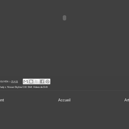
' NGUYEN
le
21.4.11
lady z
,
Nissan Skyline C10
,
Shift
,
Videos de Drift
ent
Accueil
Ar