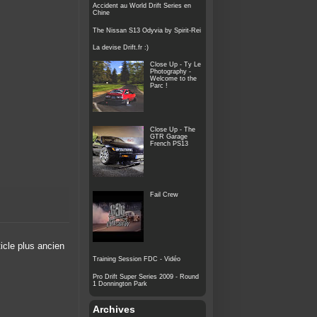
Accident au World Drift Series en
Chine
The Nissan S13 Odyvia by Spirit-Rei
La devise Drift.fr :)
Close Up - Ty Le
Photography -
Welcome to the
Parc !
Close Up - The
GTR Garage
French PS13
Fail Crew
ticle plus ancien
Training Session FDC - Vidéo
Pro Drift Super Series 2009 - Round
1 Donnington Park
Archives