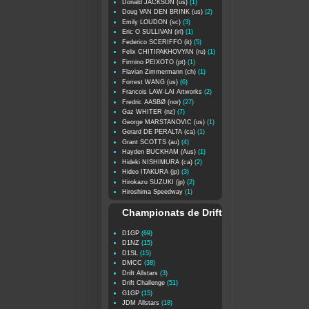
Donald JACKSON (us)
(1)
Doug VAN DEN BRINK (us)
(2)
Emily LOUDON (sc)
(3)
Eric O SULLIVAN (irl)
(1)
Federico SCERIFFO (it)
(5)
Felix CHITIPAKHOVYAN (ru)
(1)
Firmino PEIXOTO (pt)
(1)
Flavian Zimmermann (ch)
(1)
Forrest WANG (us)
(6)
Francois LAW-LAI Artworks
(2)
Fredric AASBØ (nor)
(27)
Gaz WHITER (nz)
(7)
George MARSTANOVIC (us)
(1)
Gerard DE PERALTA (ca)
(1)
Grant SCOTTS (au)
(4)
Hayden BUCKHAM (Aus)
(1)
Hideki NISHIMURA (ca)
(2)
Hideo ITAKURA (jp)
(3)
Hirokazu SUZUKI (jp)
(2)
Hiroshima Speedway
(1)
Championats de Drift
D1GP
(69)
D1NZ
(15)
D1SL
(15)
DMCC
(38)
Drift Allstars
(3)
Drift Challenge
(51)
G1GP
(15)
JDM Allstars
(18)