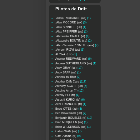
Pilotes de Drift
.Adam RICHARDS (nz)
(1)
.Alan MCCORD (uk)
(3)
.Alan SINNOTT (uk)
(1)
.Alex PFEIFFER (us)
(1)
.Alexander GRAFF (al)
(4)
.Alexandre BOUTIN (ca)
(2)
.Alexi "NoriYaro" SMITH (aus)
(7)
.Ameen RIZVI (us)
(3)
Al Clark (UK)
(1)
Andrew REDWARD (nz)
(6)
Andrew SUTHERLAND (au)
(1)
Andy GRAY (sc)
(17)
Andy SAPP (us)
(1)
Anneau du Rhin
(2)
Another Drift Cars
(117)
Anthony SCOTT (uk)
(5)
Antoine Amar (fr)
(12)
Antony PLY (fr)
(4)
Atsushi KUROI (jp)
(6)
Axel FRANCOIS (fr)
(1)
Beau YATES (au)
(4)
Ben Brokesmith (uk)
(7)
Benjamin BOUBLES (fr)
(10)
Brad MCQUEEN (uk)
(1)
Brian WILKERSON (us)
(1)
Calvin WAN (us)
(7)
Cam Adams (fr)
(9)