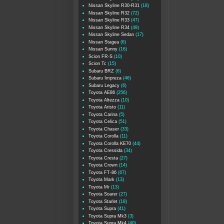
Nissan Skyline R30-R31
(18)
Nissan Skyline R32
(72)
Nissan Skyline R33
(47)
Nissan Skyline R34
(49)
Nissan Skyline Sedan
(17)
Nissan Stagea
(6)
Nissan Sunny
(16)
Scion FR-S
(10)
Scion Tc
(15)
Subaru BRZ
(6)
Subaru Impreza
(46)
Subaru Legacy
(6)
Toyota AE86
(256)
Toyota Altezza
(10)
Toyota Aristo
(11)
Toyota Carina
(5)
Toyota Celica
(51)
Toyota Chaser
(33)
Toyota Corolla
(11)
Toyota Corolla KE70
(44)
Toyota Cressida
(34)
Toyota Cresta
(27)
Toyota Crown
(14)
Toyota FT-86
(67)
Toyota Mark
(13)
Toyota Mr
(13)
Toyota Soarer
(27)
Toyota Starlet
(18)
Toyota Supra
(41)
Toyota Supra Mk3
(3)
Toyota Supra Mk4
(40)