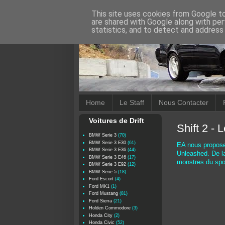
This site uses cookies from Google to 
are shared with Google along with per
statistics, and to detect and address
Home
Le Staff
Nous Contacter
Voitures de Drift
Shift 2 -
BMW Serie 3
(70)
BMW Serie 3 E30
(61)
EA nous propose 
BMW Serie 3 E36
(44)
Unleashed. De la
BMW Serie 3 E46
(17)
monstres du spor
BMW Serie 3 E92
(12)
BMW Serie 5
(18)
Ford Escort
(4)
Ford MK1
(1)
Ford Mustang
(81)
Ford Sierra
(21)
Holden Commodore
(3)
Honda City
(2)
Honda Civic
(52)