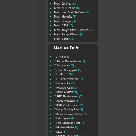
Team Junkies
(1)
Team KD Racing
(6)
Team Low Brain Drifters
(5)
Team Motorfix
(8)
Team Orange
(19)
Team SJSA
(7)
Team Tokyo Street Junkies
(7)
Team Touge Warrior
(3)
Team Zenky
(14)
Medias Drift
// AW Films
(4)
// Alexis Goure Photo
(2)
// Autoworks
(2)
// Chris Szczypala
(1)
// DSKL57
(46)
// FT Entertainment
(1)
// Fatlace TV
(2)
// Fgando Real
(1)
// Inline 4 Movie
(1)
// JHD Productions
(2)
// Jared Houston
(1)
// KSP Productions
(23)
// Keep Drifting Fun
(4)
// Kevin Renard Photo
(19)
// Lab Japan
(4)
// Lab Japan de Drift
(2)
// Maihan Media
(7)
// Mez
(3)