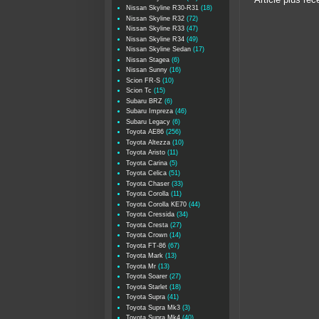
Article plus réc
Nissan Skyline R30-R31
(18)
Nissan Skyline R32
(72)
Nissan Skyline R33
(47)
Nissan Skyline R34
(49)
Nissan Skyline Sedan
(17)
Nissan Stagea
(6)
Nissan Sunny
(16)
Scion FR-S
(10)
Scion Tc
(15)
Subaru BRZ
(6)
Subaru Impreza
(46)
Subaru Legacy
(6)
Toyota AE86
(256)
Toyota Altezza
(10)
Toyota Aristo
(11)
Toyota Carina
(5)
Toyota Celica
(51)
Toyota Chaser
(33)
Toyota Corolla
(11)
Toyota Corolla KE70
(44)
Toyota Cressida
(34)
Toyota Cresta
(27)
Toyota Crown
(14)
Toyota FT-86
(67)
Toyota Mark
(13)
Toyota Mr
(13)
Toyota Soarer
(27)
Toyota Starlet
(18)
Toyota Supra
(41)
Toyota Supra Mk3
(3)
Toyota Supra Mk4
(40)