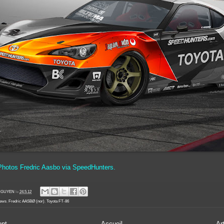
 Photos Fredric Aasbo via SpeedHunters.
' NGUYEN
le
24.5.12
News
,
Fredric AASBØ (nor)
,
Toyota FT-86