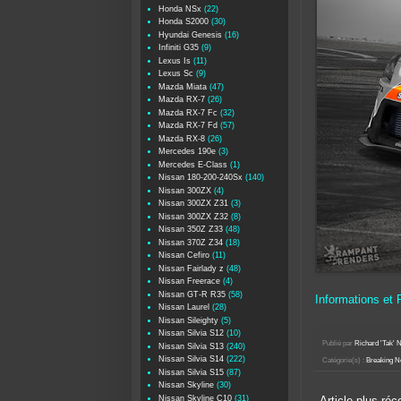
Honda NSx
(22)
Honda S2000
(30)
Hyundai Genesis
(16)
Infiniti G35
(9)
Lexus Is
(11)
Lexus Sc
(9)
Mazda Miata
(47)
Mazda RX-7
(26)
Mazda RX-7 Fc
(32)
Mazda RX-7 Fd
(57)
Mazda RX-8
(26)
Mercedes 190e
(3)
Mercedes E-Class
(1)
Nissan 180-200-240Sx
(140)
Nissan 300ZX
(4)
Nissan 300ZX Z31
(3)
Nissan 300ZX Z32
(8)
Nissan 350Z Z33
(48)
Nissan 370Z Z34
(18)
Nissan Cefiro
(11)
Nissan Fairlady z
(48)
Nissan Freerace
(4)
Nissan GT-R R35
(58)
Informations et
Nissan Laurel
(28)
Nissan Sileighty
(5)
Nissan Silvia S12
(10)
Publié par
Richard 'Tak
Nissan Silvia S13
(240)
Nissan Silvia S14
(222)
Catégorie(s) :
Breaking 
Nissan Silvia S15
(87)
Nissan Skyline
(30)
Nissan Skyline C10
(31)