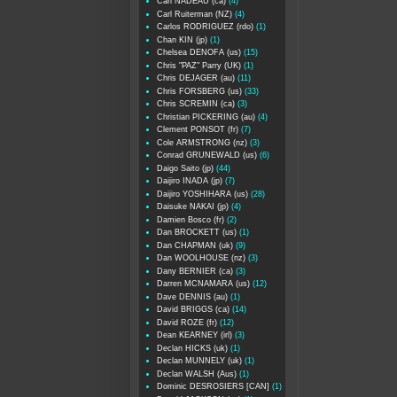
Carl NADEAU (ca)
(4)
Carl Ruiterman (NZ)
(4)
Carlos RODRIGUEZ (rdo)
(1)
Chan KIN (jp)
(1)
Chelsea DENOFA (us)
(15)
Chris "PAZ" Parry (UK)
(1)
Chris DEJAGER (au)
(11)
Chris FORSBERG (us)
(33)
Chris SCREMIN (ca)
(3)
Christian PICKERING (au)
(4)
Clement PONSOT (fr)
(7)
Cole ARMSTRONG (nz)
(3)
Conrad GRUNEWALD (us)
(6)
Daigo Saito (jp)
(44)
Daijiro INADA (jp)
(7)
Daijiro YOSHIHARA (us)
(28)
Daisuke NAKAI (jp)
(4)
Damien Bosco (fr)
(2)
Dan BROCKETT (us)
(1)
Dan CHAPMAN (uk)
(9)
Dan WOOLHOUSE (nz)
(3)
Dany BERNIER (ca)
(3)
Darren MCNAMARA (us)
(12)
Dave DENNIS (au)
(1)
David BRIGGS (ca)
(14)
David ROZE (fr)
(12)
Dean KEARNEY (irl)
(3)
Declan HICKS (uk)
(1)
Declan MUNNELY (uk)
(1)
Declan WALSH (Aus)
(1)
Dominic DESROSIERS [CAN]
(1)