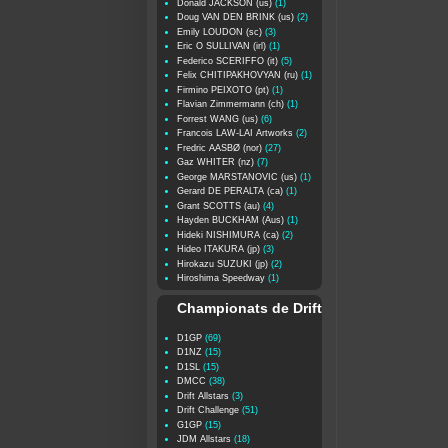
Donald JACKSON (us)
(1)
Doug VAN DEN BRINK (us)
(2)
Emily LOUDON (sc)
(3)
Eric O SULLIVAN (irl)
(1)
Federico SCERIFFO (it)
(5)
Felix CHITIPAKHOVYAN (ru)
(1)
Firmino PEIXOTO (pt)
(1)
Flavian Zimmermann (ch)
(1)
Forrest WANG (us)
(6)
Francois LAW-LAI Artworks
(2)
Fredric AASBØ (nor)
(27)
Gaz WHITER (nz)
(7)
George MARSTANOVIC (us)
(1)
Gerard DE PERALTA (ca)
(1)
Grant SCOTTS (au)
(4)
Hayden BUCKHAM (Aus)
(1)
Hideki NISHIMURA (ca)
(2)
Hideo ITAKURA (jp)
(3)
Hirokazu SUZUKI (jp)
(2)
Hiroshima Speedway
(1)
Championats de Drift
D1GP
(69)
D1NZ
(15)
D1SL
(15)
DMCC
(38)
Drift Allstars
(3)
Drift Challenge
(51)
G1GP
(15)
JDM Allstars
(18)