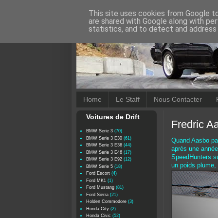
This site uses cookies from Google to 
are shared with Google along with per
statistics, and to detect and address
Home
Le Staff
Nous Contacter
Voitures de Drift
Fredric A
BMW Serie 3
(70)
BMW Serie 3 E30
(61)
Quand Aasbo parl
BMW Serie 3 E36
(44)
après une année 
BMW Serie 3 E46
(17)
SpeedHunters sur
BMW Serie 3 E92
(12)
un poids plume, u
BMW Serie 5
(18)
Ford Escort
(4)
Ford MK1
(1)
Ford Mustang
(81)
Ford Sierra
(21)
Holden Commodore
(3)
Honda City
(2)
Honda Civic
(52)