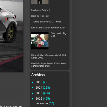
La devise Drift.fr :)
Back To The Past
Training Session FDC - Vidéo
Ebisu Drift Matsuri Summer 2009
Drift Level : Big
Mac
Mike Whidett Vainqueur du NZ Drift
Series 2009
Pro Drift Super Series 2009 - Round
1 Donnington Park
Archives
►
2015
(2)
►
2014
(128)
►
2013
(406)
▼
2012
(455)
décembre
(47)