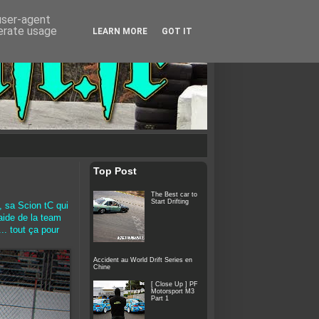
 user-agent
nerate usage
LEARN MORE
GOT IT
Top Post
The Best car to
Start Drifting
, sa Scion tC qui
aide de la team
. tout ça pour
Accident au World Drift Series en
Chine
[ Close Up ] PF
Motorsport M3
Part 1