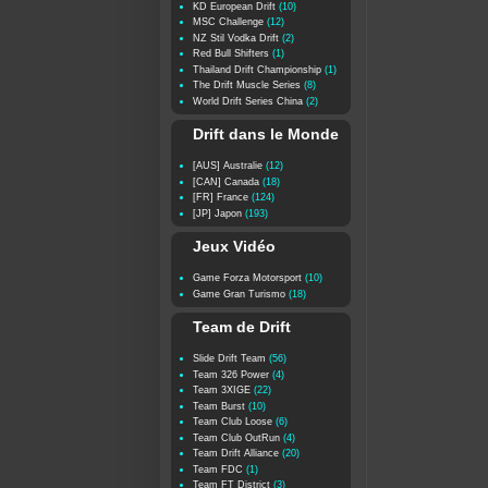
KD European Drift
(10)
MSC Challenge
(12)
NZ Stil Vodka Drift
(2)
Red Bull Shifters
(1)
Thailand Drift Championship
(1)
The Drift Muscle Series
(8)
World Drift Series China
(2)
Drift dans le Monde
[AUS] Australie
(12)
[CAN] Canada
(18)
[FR] France
(124)
[JP] Japon
(193)
Jeux Vidéo
Game Forza Motorsport
(10)
Game Gran Turismo
(18)
Team de Drift
Slide Drift Team
(56)
Team 326 Power
(4)
Team 3XIGE
(22)
Team Burst
(10)
Team Club Loose
(6)
Team Club OutRun
(4)
Team Drift Alliance
(20)
Team FDC
(1)
Team FT District
(3)