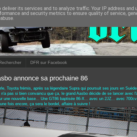
deliver its services and to analyze traffic. Your IP address and
formance and security metrics to ensure quality of service, ge
 abuse.
Rechercher
DFR sur Facebook
asbo annonce sa prochaine 86
e, Toyota frémis, après sa légendaire Supra qui poursuit ses jours en Suède
n'a pas si bien convaincu que ça, le grand Aasbo décide de se lancer avec l'
 une nouvelle base... Une GT86 baptisée 86-X... avec un 2JZ... avec 700cv..
ne fois encore, ça sera le bordel, affaire à suivre !