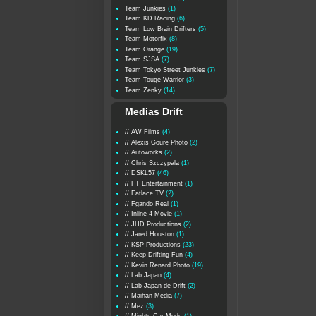
Team Junkies
(1)
Team KD Racing
(6)
Team Low Brain Drifters
(5)
Team Motorfix
(8)
Team Orange
(19)
Team SJSA
(7)
Team Tokyo Street Junkies
(7)
Team Touge Warrior
(3)
Team Zenky
(14)
Medias Drift
// AW Films
(4)
// Alexis Goure Photo
(2)
// Autoworks
(2)
// Chris Szczypala
(1)
// DSKL57
(46)
// FT Entertainment
(1)
// Fatlace TV
(2)
// Fgando Real
(1)
// Inline 4 Movie
(1)
// JHD Productions
(2)
// Jared Houston
(1)
// KSP Productions
(23)
// Keep Drifting Fun
(4)
// Kevin Renard Photo
(19)
// Lab Japan
(4)
// Lab Japan de Drift
(2)
// Maihan Media
(7)
// Mez
(3)