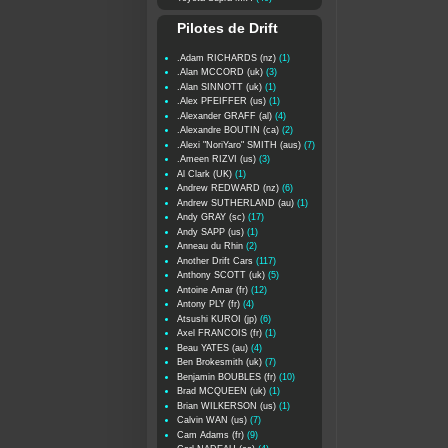
Pilotes de Drift
.Adam RICHARDS (nz)
(1)
.Alan MCCORD (uk)
(3)
.Alan SINNOTT (uk)
(1)
.Alex PFEIFFER (us)
(1)
.Alexander GRAFF (al)
(4)
.Alexandre BOUTIN (ca)
(2)
.Alexi "NoriYaro" SMITH (aus)
(7)
.Ameen RIZVI (us)
(3)
Al Clark (UK)
(1)
Andrew REDWARD (nz)
(6)
Andrew SUTHERLAND (au)
(1)
Andy GRAY (sc)
(17)
Andy SAPP (us)
(1)
Anneau du Rhin
(2)
Another Drift Cars
(117)
Anthony SCOTT (uk)
(5)
Antoine Amar (fr)
(12)
Antony PLY (fr)
(4)
Atsushi KUROI (jp)
(6)
Axel FRANCOIS (fr)
(1)
Beau YATES (au)
(4)
Ben Brokesmith (uk)
(7)
Benjamin BOUBLES (fr)
(10)
Brad MCQUEEN (uk)
(1)
Brian WILKERSON (us)
(1)
Calvin WAN (us)
(7)
Cam Adams (fr)
(9)