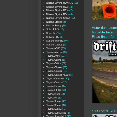
Nissan Skyline R30-R31
(18)
Nissan Skyline R32
(72)
Nissan Skyline R33
(47)
Nissan Skyline R34
(49)
Nissan Skyline Sedan
(17)
Nissan Stagea
(6)
Nissan Sunny
(16)
Autre duel, autr
Scion FR-S
(10)
fin petite bête, 
Scion Tc
(15)
Et au final, c'es
Subaru BRZ
(6)
Subaru Impreza
(46)
Subaru Legacy
(6)
Toyota AE86
(256)
Toyota Altezza
(10)
Toyota Aristo
(11)
Toyota Carina
(5)
Toyota Celica
(51)
Toyota Chaser
(33)
Toyota Corolla
(11)
Toyota Corolla KE70
(44)
Toyota Cressida
(34)
Toyota Cresta
(27)
Toyota Crown
(14)
Toyota FT-86
(67)
Toyota Mark
(13)
Toyota Mr
(13)
Toyota Soarer
(27)
Toyota Starlet
(18)
Toyota Supra
(41)
S13 contre S14,
Toyota Supra Mk3
(3)
Toyota Supra Mk4
(40)