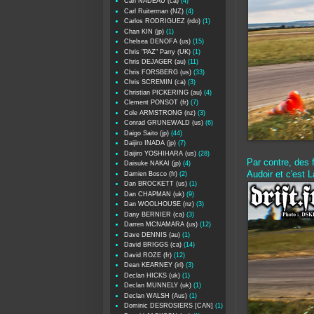
Carl NADEAU (ca)
(4)
Carl Ruiterman (NZ)
(4)
Carlos RODRIGUEZ (rdo)
(1)
Chan KIN (jp)
(1)
Chelsea DENOFA (us)
(15)
Chris "PAZ" Parry (UK)
(1)
Chris DEJAGER (au)
(11)
Chris FORSBERG (us)
(33)
Chris SCREMIN (ca)
(3)
Christian PICKERING (au)
(4)
Clement PONSOT (fr)
(7)
Cole ARMSTRONG (nz)
(3)
Conrad GRUNEWALD (us)
(6)
Daigo Saito (jp)
(44)
Daijiro INADA (jp)
(7)
Daijiro YOSHIHARA (us)
(28)
Par contre, des 
Daisuke NAKAI (jp)
(4)
Audoir et c'est 
Damien Bosco (fr)
(2)
Dan BROCKETT (us)
(1)
Dan CHAPMAN (uk)
(9)
Dan WOOLHOUSE (nz)
(3)
Dany BERNIER (ca)
(3)
Darren MCNAMARA (us)
(12)
Dave DENNIS (au)
(1)
David BRIGGS (ca)
(14)
David ROZE (fr)
(12)
Dean KEARNEY (irl)
(3)
Declan HICKS (uk)
(1)
Declan MUNNELY (uk)
(1)
Declan WALSH (Aus)
(1)
Dominic DESROSIERS [CAN]
(1)