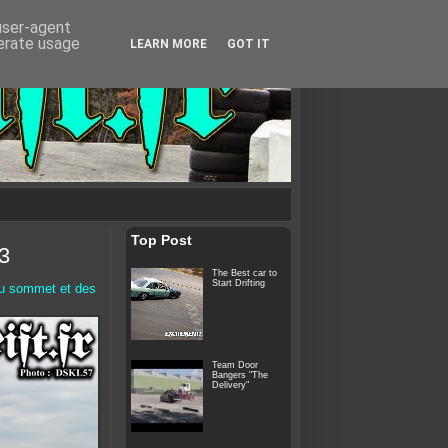
 user-agent
nerate usage
LEARN MORE
GOT IT
Top Post
 3
The Best car to
Start Drifting
au sommet et des
Team Door
Bangers "The
Delivery"