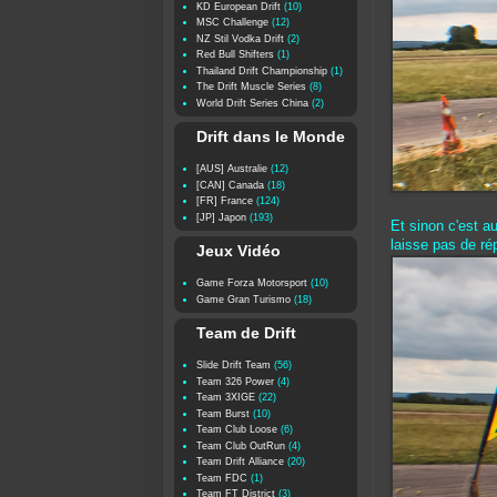
KD European Drift
(10)
MSC Challenge
(12)
NZ Stil Vodka Drift
(2)
Red Bull Shifters
(1)
Thailand Drift Championship
(1)
The Drift Muscle Series
(8)
World Drift Series China
(2)
Drift dans le Monde
[AUS] Australie
(12)
[CAN] Canada
(18)
[FR] France
(124)
[JP] Japon
(193)
Et sinon c'est 
laisse pas de rép
Jeux Vidéo
Game Forza Motorsport
(10)
Game Gran Turismo
(18)
Team de Drift
Slide Drift Team
(56)
Team 326 Power
(4)
Team 3XIGE
(22)
Team Burst
(10)
Team Club Loose
(6)
Team Club OutRun
(4)
Team Drift Alliance
(20)
Team FDC
(1)
Team FT District
(3)