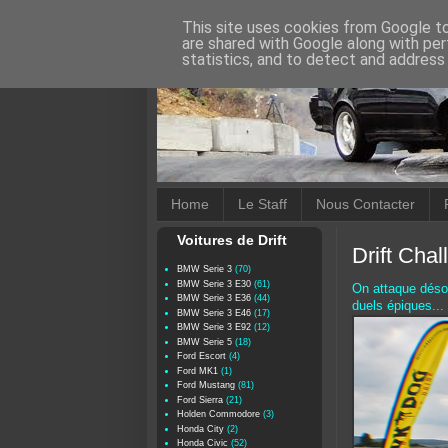
This site uses cookies from Google to 
are shared with Google along with per
statistics, and to detect and address
Home
Le Staff
Nous Contacter
Voitures de Drift
Drift Chal
BMW Serie 3
(70)
BMW Serie 3 E30
(61)
On attaque déso
BMW Serie 3 E36
(44)
duels épiques...
BMW Serie 3 E46
(17)
BMW Serie 3 E92
(12)
BMW Serie 5
(18)
Ford Escort
(4)
Ford MK1
(1)
Ford Mustang
(81)
Ford Sierra
(21)
Holden Commodore
(3)
Honda City
(2)
Honda Civic
(52)