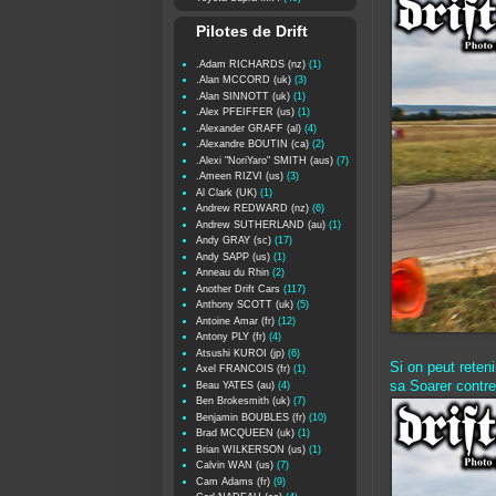
Pilotes de Drift
.Adam RICHARDS (nz)
(1)
.Alan MCCORD (uk)
(3)
.Alan SINNOTT (uk)
(1)
.Alex PFEIFFER (us)
(1)
.Alexander GRAFF (al)
(4)
.Alexandre BOUTIN (ca)
(2)
.Alexi "NoriYaro" SMITH (aus)
(7)
.Ameen RIZVI (us)
(3)
Al Clark (UK)
(1)
Andrew REDWARD (nz)
(6)
Andrew SUTHERLAND (au)
(1)
Andy GRAY (sc)
(17)
Andy SAPP (us)
(1)
Anneau du Rhin
(2)
Another Drift Cars
(117)
Anthony SCOTT (uk)
(5)
Antoine Amar (fr)
(12)
Antony PLY (fr)
(4)
Atsushi KUROI (jp)
(6)
Si on peut reten
Axel FRANCOIS (fr)
(1)
sa Soarer contre 
Beau YATES (au)
(4)
Ben Brokesmith (uk)
(7)
Benjamin BOUBLES (fr)
(10)
Brad MCQUEEN (uk)
(1)
Brian WILKERSON (us)
(1)
Calvin WAN (us)
(7)
Cam Adams (fr)
(9)