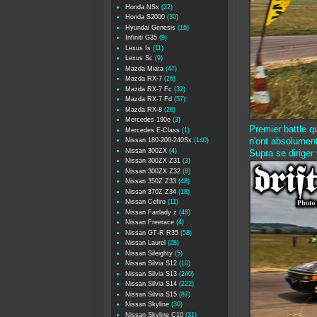
Honda NSx
(22)
Honda S2000
(30)
Hyundai Genesis
(16)
Infiniti G35
(9)
Lexus Is
(11)
Lexus Sc
(9)
Mazda Miata
(47)
Mazda RX-7
(26)
Mazda RX-7 Fc
(32)
Mazda RX-7 Fd
(57)
Mazda RX-8
(26)
Mercedes 190e
(3)
Premier battle q
Mercedes E-Class
(1)
Nissan 180-200-240Sx
(140)
n'ont absolument 
Nissan 300ZX
(4)
Supra se diriger
Nissan 300ZX Z31
(3)
Nissan 300ZX Z32
(8)
Nissan 350Z Z33
(48)
Nissan 370Z Z34
(18)
Nissan Cefiro
(11)
Nissan Fairlady z
(48)
Nissan Freerace
(4)
Nissan GT-R R35
(58)
Nissan Laurel
(28)
Nissan Sileighty
(5)
Nissan Silvia S12
(10)
Nissan Silvia S13
(240)
Nissan Silvia S14
(222)
Nissan Silvia S15
(87)
Nissan Skyline
(30)
Nissan Skyline C10
(31)