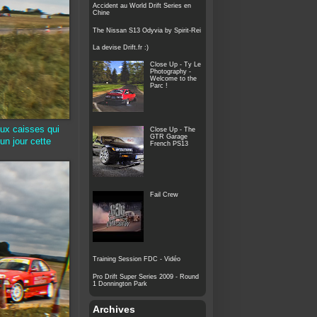
Accident au World Drift Series en
Chine
The Nissan S13 Odyvia by Spirit-Rei
La devise Drift.fr :)
Close Up - Ty Le
Photography -
Welcome to the
Parc !
eux caisses qui
Close Up - The
GTR Garage
un jour cette
French PS13
Fail Crew
Training Session FDC - Vidéo
Pro Drift Super Series 2009 - Round
1 Donnington Park
Archives