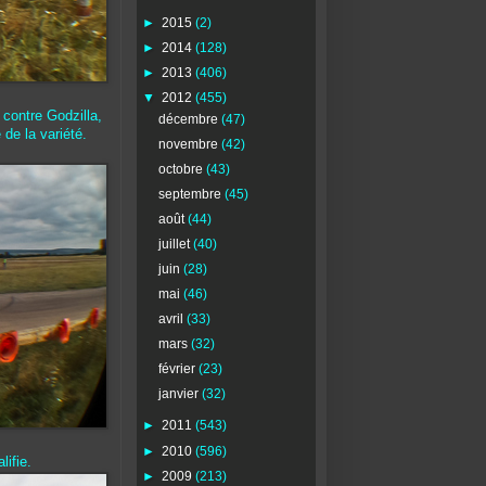
►
2015
(2)
►
2014
(128)
►
2013
(406)
▼
2012
(455)
 contre Godzilla,
décembre
(47)
 de la variété.
novembre
(42)
octobre
(43)
septembre
(45)
août
(44)
juillet
(40)
juin
(28)
mai
(46)
avril
(33)
mars
(32)
février
(23)
janvier
(32)
►
2011
(543)
►
2010
(596)
ifie.
►
2009
(213)