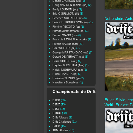
Donald JACKSON (us)
(1)
Doug VAN DEN BRINK (us)
(2)
Emily LOUDON (sc)
(3)
Eric O SULLIVAN (irl)
(1)
Federico SCERIFFO (it)
(5)
Notre chère Anto
Felix CHITIPAKHOVYAN (ru)
(1)
Firmino PEIXOTO (pt)
(1)
Flavian Zimmermann (ch)
(1)
Forrest WANG (us)
(6)
Francois LAW-LAI Artworks
(2)
Fredric AASBØ (nor)
(27)
Gaz WHITER (nz)
(7)
George MARSTANOVIC (us)
(1)
Gerard DE PERALTA (ca)
(1)
Grant SCOTTS (au)
(4)
Hayden BUCKHAM (Aus)
(1)
Hideki NISHIMURA (ca)
(2)
Hideo ITAKURA (jp)
(3)
Hirokazu SUZUKI (jp)
(2)
Hiroshima Speedway
(1)
Championats de Drift
Et les Silvia, c
D1GP
(69)
D1NZ
(15)
Welti. Et c'est D
D1SL
(15)
DMCC
(38)
Drift Allstars
(3)
Drift Challenge
(51)
G1GP
(15)
JDM Allstars
(18)