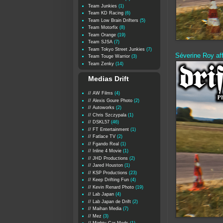
Team Junkies
(1)
Team KD Racing
(6)
Team Low Brain Drifters
(5)
Team Motorfix
(8)
Team Orange
(19)
Team SJSA
(7)
Team Tokyo Street Junkies
(7)
Séverine Roy aff
Team Touge Warrior
(3)
Team Zenky
(14)
Medias Drift
// AW Films
(4)
// Alexis Goure Photo
(2)
// Autoworks
(2)
// Chris Szczypala
(1)
// DSKL57
(46)
// FT Entertainment
(1)
// Fatlace TV
(2)
// Fgando Real
(1)
// Inline 4 Movie
(1)
// JHD Productions
(2)
// Jared Houston
(1)
// KSP Productions
(23)
// Keep Drifting Fun
(4)
// Kevin Renard Photo
(19)
// Lab Japan
(4)
// Lab Japan de Drift
(2)
// Maihan Media
(7)
// Mez
(3)