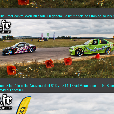
ine Amar contre Yvon Buisson. En général, je ne me fais pas trop de soucis 
omptez-les à la pelle. Nouveau duel S13 vs S14, David Meunier de la DriftSlid
avid qui continu.