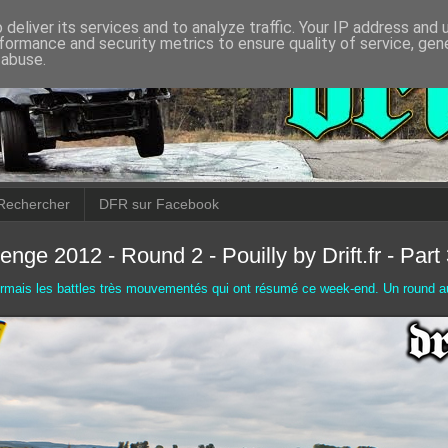
deliver its services and to analyze traffic. Your IP address and
formance and security metrics to ensure quality of service, ge
 abuse.
Rechercher
DFR sur Facebook
lenge 2012 - Round 2 - Pouilly by Drift.fr - Part
rmais les battles très mouvementés qui ont résumé ce week-end. Un round 