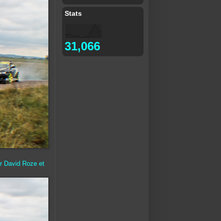
Stats
31,066
ur David Roze et