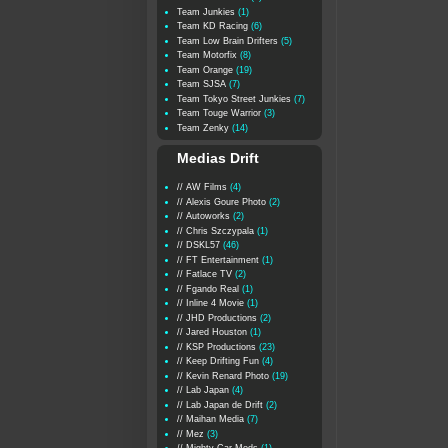
Team Junkies
(1)
Team KD Racing
(6)
Team Low Brain Drifters
(5)
Team Motorfix
(8)
Team Orange
(19)
Team SJSA
(7)
Team Tokyo Street Junkies
(7)
Team Touge Warrior
(3)
Team Zenky
(14)
Medias Drift
// AW Films
(4)
// Alexis Goure Photo
(2)
// Autoworks
(2)
// Chris Szczypala
(1)
// DSKL57
(46)
// FT Entertainment
(1)
// Fatlace TV
(2)
// Fgando Real
(1)
// Inline 4 Movie
(1)
// JHD Productions
(2)
// Jared Houston
(1)
// KSP Productions
(23)
// Keep Drifting Fun
(4)
// Kevin Renard Photo
(19)
// Lab Japan
(4)
// Lab Japan de Drift
(2)
// Maihan Media
(7)
// Mez
(3)