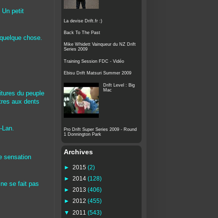
 Un petit
La devise Drift.fr :)
Back To The Past
 quelque chose.
Mike Whidett Vainqueur du NZ Drift
Series 2009
Training Session FDC - Vidéo
Ebisu Drift Matsuri Summer 2009
Drift Level : Big
Mac
itures du peuple
tres aux dents
-Lan.
Pro Drift Super Series 2009 - Round
1 Donnington Park
Archives
e sensation
►
2015
(2)
►
2014
(128)
 ne se fait pas
►
2013
(406)
►
2012
(455)
▼
2011
(543)