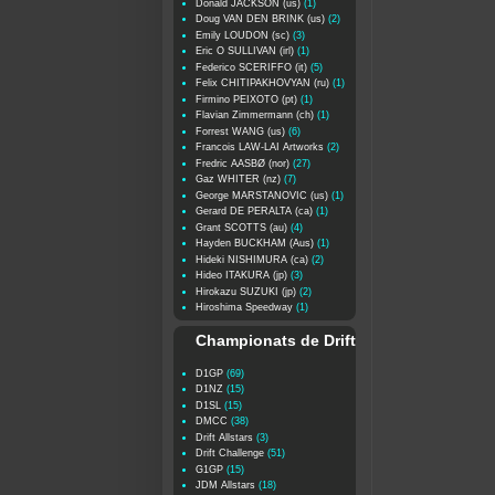
Donald JACKSON (us)
(1)
Doug VAN DEN BRINK (us)
(2)
Emily LOUDON (sc)
(3)
Eric O SULLIVAN (irl)
(1)
Federico SCERIFFO (it)
(5)
Felix CHITIPAKHOVYAN (ru)
(1)
Firmino PEIXOTO (pt)
(1)
Flavian Zimmermann (ch)
(1)
Forrest WANG (us)
(6)
Francois LAW-LAI Artworks
(2)
Fredric AASBØ (nor)
(27)
Gaz WHITER (nz)
(7)
George MARSTANOVIC (us)
(1)
Gerard DE PERALTA (ca)
(1)
Grant SCOTTS (au)
(4)
Hayden BUCKHAM (Aus)
(1)
Hideki NISHIMURA (ca)
(2)
Hideo ITAKURA (jp)
(3)
Hirokazu SUZUKI (jp)
(2)
Hiroshima Speedway
(1)
Championats de Drift
D1GP
(69)
D1NZ
(15)
D1SL
(15)
DMCC
(38)
Drift Allstars
(3)
Drift Challenge
(51)
G1GP
(15)
JDM Allstars
(18)