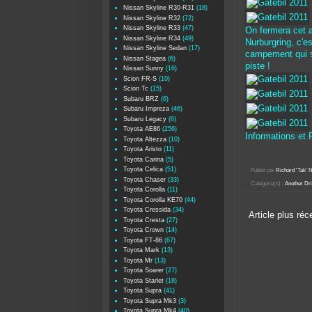
Nissan Skyline R30-R31
(18)
Nissan Skyline R32
(72)
Nissan Skyline R33
(47)
On fermera cet a
Nissan Skyline R34
(49)
Nurburgring, c'e
Nissan Skyline Sedan
(17)
campement qui se
Nissan Stagea
(6)
piste !
Nissan Sunny
(16)
Scion FR-S
(10)
Scion Tc
(15)
Subaru BRZ
(6)
Subaru Impreza
(46)
Subaru Legacy
(6)
Toyota AE86
(256)
Informations et
Toyota Altezza
(10)
Toyota Aristo
(11)
Toyota Carina
(5)
Toyota Celica
(51)
Publié par
Richard 'Tak
Toyota Chaser
(33)
Catégorie(s) :
Another Dri
Toyota Corolla
(11)
Toyota Corolla KE70
(44)
Toyota Cressida
(34)
Article plus réc
Toyota Cresta
(27)
Toyota Crown
(14)
Toyota FT-86
(67)
Toyota Mark
(13)
Toyota Mr
(13)
Toyota Soarer
(27)
Toyota Starlet
(18)
Toyota Supra
(41)
Toyota Supra Mk3
(3)
Toyota Supra Mk4
(40)