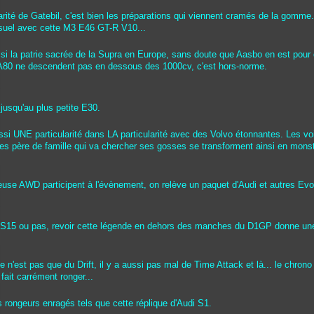
arité de Gatebil, c'est bien les préparations qui viennent cramés de la gomme.
suel avec cette M3 E46 GT-R V10...
ssi la patrie sacrée de la Supra en Europe, sans doute que Aasbo en est pour
ZA80 ne descendent pas en dessous des 1000cv, c'est hors-norme.
 jusqu'au plus petite E30.
ussi UNE particularité dans LA particularité avec des Volvo étonnantes. Les vo
es père de famille qui va chercher ses gosses se transforment ainsi en mons
euse AWD participent à l'évènement, on relève un paquet d'Audi et autres Evo
e S15 ou pas, revoir cette légende en dehors des manches du D1GP donne un
e n'est pas que du Drift, il y a aussi pas mal de Time Attack et là... le chrono
 fait carrément ronger...
 rongeurs enragés tels que cette réplique d'Audi S1.