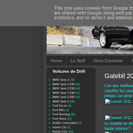
This site uses cookies from Google to 
are shared with Google along with per
statistics, and to detect and address
Home
Le Staff
Nous Contacter
Voitures de Drift
Gatebil 2
BMW Serie 3
(70)
BMW Serie 3 E30
(61)
L'un des meilleu
BMW Serie 3 E36
(44)
chauffer les yeu
BMW Serie 3 E46
(17)
prépas sur piste 
BMW Serie 3 E92
(12)
BMW Serie 5
(18)
Ford Escort
(4)
Ford MK1
(1)
Ford Mustang
(81)
Ford Sierra
(21)
Holden Commodore
(3)
Le Gatebil se dé
Honda City
(2)
haute vitesse !
Honda Civic
(52)