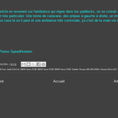
rticle en revenant sur l'ambiance qui règne dans les paddocks, on se croirait
st très particulier. Une tonne de caravane, des prépas à gauche à droite, un 
 case là où il peut et une ambiance très conviviale, ça c'est de la vraie vie 
 Photos SpeedHunters.
' NGUYEN
le
31.5.11
ft Cars
,
Audi Drift Car
,
BMW Serie 3 E30
,
BMW Serie 3 E46
,
BMW Serie 3 E92
,
Gatebil
,
Nissan 180-200-240Sx
,
Nissan Silvia S15
,
ent
Accueil
Ar