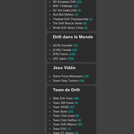
KD European Drift
(10)
MSC Challenge
(12)
NZ Stil Vodka Drift
(2)
Red Bull Shifters
(1)
Thailand Drift Championship
(1)
The Drift Muscle Series
(8)
World Drift Series China
(2)
Drift dans le Monde
[AUS] Australie
(12)
[CAN] Canada
(18)
[FR] France
(124)
[JP] Japon
(193)
Jeux Vidéo
Game Forza Motorsport
(10)
Game Gran Turismo
(18)
Team de Drift
Slide Drift Team
(56)
Team 326 Power
(4)
Team 3XIGE
(22)
Team Burst
(10)
Team Club Loose
(6)
Team Club OutRun
(4)
Team Drift Alliance
(20)
Team FDC
(1)
Team FT District
(3)