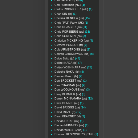
Carl NADEAU (ca)
(4)
Carl Ruiterman (NZ)
(4)
Carlos RODRIGUEZ (rdo)
(1)
Chan KIN (jp)
(1)
Chelsea DENOFA (us)
(15)
Chris "PAZ" Parry (UK)
(1)
Chris DEJAGER (au)
(11)
Chris FORSBERG (us)
(33)
Chris SCREMIN (ca)
(3)
Christian PICKERING (au)
(4)
Clement PONSOT (fr)
(7)
Cole ARMSTRONG (nz)
(3)
Conrad GRUNEWALD (us)
(6)
Daigo Saito (jp)
(44)
Daijiro INADA (jp)
(7)
Daijiro YOSHIHARA (us)
(28)
Daisuke NAKAI (jp)
(4)
Damien Bosco (fr)
(2)
Dan BROCKETT (us)
(1)
Dan CHAPMAN (uk)
(9)
Dan WOOLHOUSE (nz)
(3)
Dany BERNIER (ca)
(3)
Darren MCNAMARA (us)
(12)
Dave DENNIS (au)
(1)
David BRIGGS (ca)
(14)
David ROZE (fr)
(12)
Dean KEARNEY (irl)
(3)
Declan HICKS (uk)
(1)
Declan MUNNELY (uk)
(1)
Declan WALSH (Aus)
(1)
Dominic DESROSIERS [CAN]
(1)