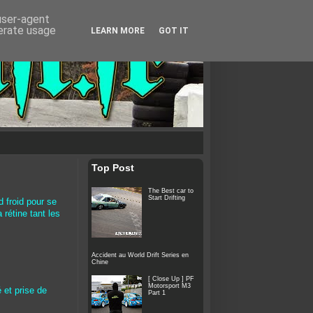
 user-agent
nerate usage
LEARN MORE
GOT IT
Top Post
The Best car to
Start Drifting
 froid pour se
 rétine tant les
Accident au World Drift Series en
Chine
[ Close Up ] PF
Motorsport M3
 et prise de
Part 1