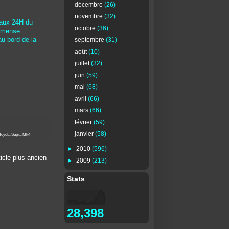
décembre
(26)
novembre
(32)
 aux 24H du
octobre
(36)
immense
septembre
(31)
au bord de la
août
(10)
juillet
(32)
juin
(59)
mai
(68)
avril
(66)
mars
(66)
février
(59)
janvier
(58)
Toyota Supra Mk4
►
2010
(596)
ticle plus ancien
►
2009
(213)
Stats
28,398