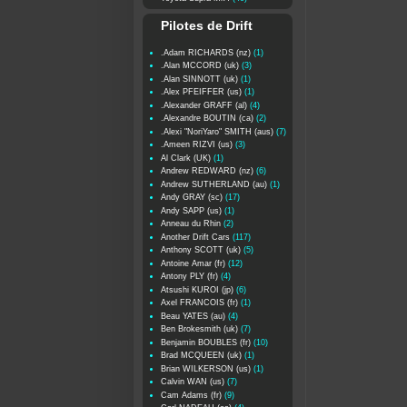
Pilotes de Drift
.Adam RICHARDS (nz)
(1)
.Alan MCCORD (uk)
(3)
.Alan SINNOTT (uk)
(1)
.Alex PFEIFFER (us)
(1)
.Alexander GRAFF (al)
(4)
.Alexandre BOUTIN (ca)
(2)
.Alexi "NoriYaro" SMITH (aus)
(7)
.Ameen RIZVI (us)
(3)
Al Clark (UK)
(1)
Andrew REDWARD (nz)
(6)
Andrew SUTHERLAND (au)
(1)
Andy GRAY (sc)
(17)
Andy SAPP (us)
(1)
Anneau du Rhin
(2)
Another Drift Cars
(117)
Anthony SCOTT (uk)
(5)
Antoine Amar (fr)
(12)
Antony PLY (fr)
(4)
Atsushi KUROI (jp)
(6)
Axel FRANCOIS (fr)
(1)
Beau YATES (au)
(4)
Ben Brokesmith (uk)
(7)
Benjamin BOUBLES (fr)
(10)
Brad MCQUEEN (uk)
(1)
Brian WILKERSON (us)
(1)
Calvin WAN (us)
(7)
Cam Adams (fr)
(9)