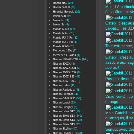
Honda NSx
(22)
Mais LA particul
Honda S2000
(30)
échauffement vi
Hyundai Genesis
(16)
Infiniti G35
(9)
Lexus Is
(11)
Gatebil c'est au
Lexus Sc
(9)
Là-bas... les J
Mazda Miata
(47)
Mazda RX-7
(26)
Mazda RX-7 Fc
(32)
Mazda RX-7 Fd
(57)
Tout est insane,
Mazda RX-8
(26)
Mercedes 190e
(3)
Mercedes E-Class
(1)
Gatebil, c'est a
Nissan 180-200-240Sx
(140)
associé aux sag
Nissan 300ZX
(4)
acérés !
Nissan 300ZX Z31
(3)
Nissan 300ZX Z32
(8)
Nissan 350Z Z33
(48)
Pas mal de drift
Nissan 370Z Z34
(18)
Nissan Cefiro
(11)
Nissan Fairlady z
(48)
Nissan Freerace
(4)
Vraie Kei-Offic
Nissan GT-R R35
(58)
étrange.
Nissan Laurel
(28)
Nissan Sileighty
(5)
Nissan Silvia S12
(10)
Mais Gatebil... c
Nissan Silvia S13
(240)
qu'attaquer, il se
Nissan Silvia S14
(222)
Nissan Silvia S15
(87)
Nissan Skyline
(30)
Surtout avec des
Nissan Skyline C10
(31)