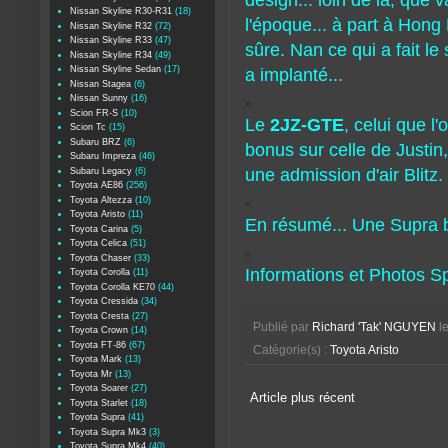
design... loin de là, que
Nissan Skyline R30-R31
(18)
l'époque... à part à Hong
Nissan Skyline R32
(72)
Nissan Skyline R33
(47)
sûre. Nan ce qui a fait le
Nissan Skyline R34
(49)
Nissan Skyline Sedan
(17)
a implanté...
Nissan Stagea
(6)
Nissan Sunny
(16)
Scion FR-S
(10)
Le
2JZ-GTE
, celui que l
Scion Tc
(15)
Subaru BRZ
(6)
bonus sur celle de Justin
Subaru Impreza
(46)
une admission d'air Blitz.
Subaru Legacy
(6)
Toyota AE86
(256)
Toyota Altezza
(10)
Toyota Aristo
(11)
En résumé... Une Supra be
Toyota Carina
(5)
Toyota Celica
(51)
Toyota Chaser
(33)
Informations et Photos 
Toyota Corolla
(11)
Toyota Corolla KE70
(44)
Toyota Cressida
(34)
Toyota Cresta
(27)
Publié par
Richard 'Tak' NGUYEN
l
Toyota Crown
(14)
Toyota FT-86
(67)
Catégorie(s) :
Toyota Aristo
Toyota Mark
(13)
Toyota Mr
(13)
Toyota Soarer
(27)
Article plus récent
Toyota Starlet
(18)
Toyota Supra
(41)
Toyota Supra Mk3
(3)
Toyota Supra Mk4
(40)