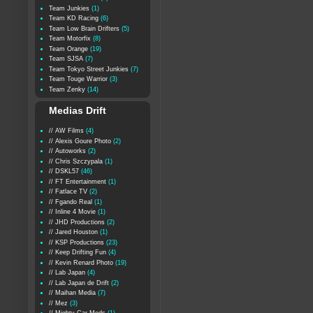
Team Junkies
(1)
Team KD Racing
(6)
Team Low Brain Drifters
(5)
Team Motorfix
(8)
Team Orange
(19)
Team SJSA
(7)
Team Tokyo Street Junkies
(7)
Team Touge Warrior
(3)
Team Zenky
(14)
Medias Drift
// AW Films
(4)
// Alexis Goure Photo
(2)
// Autoworks
(2)
// Chris Szczypala
(1)
// DSKL57
(46)
// FT Entertainment
(1)
// Fatlace TV
(2)
// Fgando Real
(1)
// Inline 4 Movie
(1)
// JHD Productions
(2)
// Jared Houston
(1)
// KSP Productions
(23)
// Keep Drifting Fun
(4)
// Kevin Renard Photo
(19)
// Lab Japan
(4)
// Lab Japan de Drift
(2)
// Maihan Media
(7)
// Mez
(3)