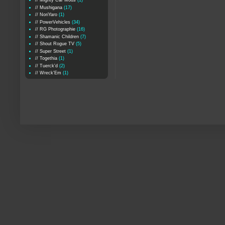
// Mighty Car Mods
(1)
// Mushigana
(17)
// NoriYaro
(1)
// PowerVehicles
(34)
// RG Photographie
(16)
// Shamanic Children
(7)
// Shout Rogue TV
(5)
// Super Street
(1)
// Togethia
(1)
// Tuerck'd
(2)
// Wreck'Em
(1)