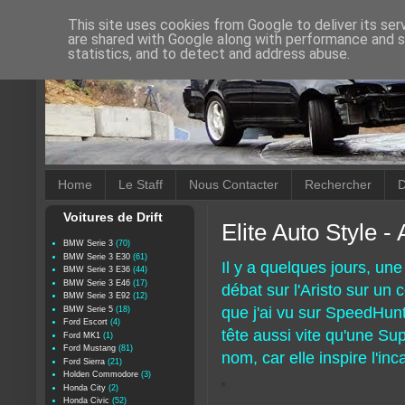
This site uses cookies from Google to deliver its ser
are shared with Google along with performance and se
statistics, and to detect and address abuse.
Home
Le Staff
Nous Contacter
Rechercher
D
Voitures de Drift
Elite Auto Style -
BMW Serie 3
(70)
BMW Serie 3 E30
(61)
Il y a quelques jours, une
BMW Serie 3 E36
(44)
BMW Serie 3 E46
(17)
débat sur l'Aristo sur un 
BMW Serie 3 E92
(12)
que j'ai vu sur SpeedHunt
BMW Serie 5
(18)
Ford Escort
(4)
tête aussi vite qu'une S
Ford MK1
(1)
Ford Mustang
(81)
nom, car elle inspire l'in
Ford Sierra
(21)
Holden Commodore
(3)
Honda City
(2)
Honda Civic
(52)