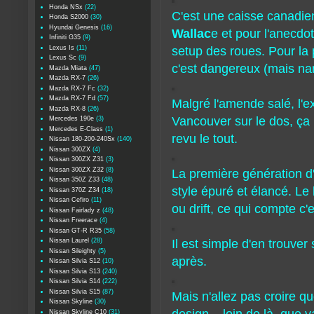
Honda NSx
(22)
C'est une caisse canadie
Honda S2000
(30)
Hyundai Genesis
(16)
Wallac
e et pour l'anecdot
Infiniti G35
(9)
Lexus Is
(11)
setup des roues. Pour la 
Lexus Sc
(9)
c'est dangereux (mais na
Mazda Miata
(47)
Mazda RX-7
(26)
Mazda RX-7 Fc
(32)
Mazda RX-7 Fd
(57)
Malgré l'amende salé, l'e
Mazda RX-8
(26)
Vancouver sur le dos, ça 
Mercedes 190e
(3)
Mercedes E-Class
(1)
revu le tout.
Nissan 180-200-240Sx
(140)
Nissan 300ZX
(4)
Nissan 300ZX Z31
(3)
Nissan 300ZX Z32
(8)
La première génération d
Nissan 350Z Z33
(48)
style épuré et élancé. Le
Nissan 370Z Z34
(18)
Nissan Cefiro
(11)
ou drift, ce qui compte c'
Nissan Fairlady z
(48)
Nissan Freerace
(4)
Nissan GT-R R35
(58)
Nissan Laurel
(28)
Il est simple d'en trouve
Nissan Sileighty
(5)
après.
Nissan Silvia S12
(10)
Nissan Silvia S13
(240)
Nissan Silvia S14
(222)
Nissan Silvia S15
(87)
Mais n'allez pas croire qu
Nissan Skyline
(30)
Nissan Skyline C10
(31)