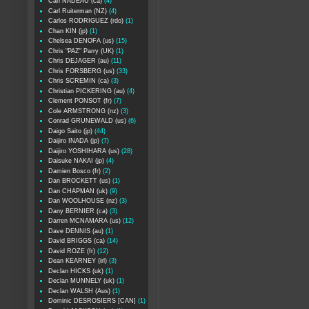
Carl NADEAU (ca)
(4)
Carl Ruiterman (NZ)
(4)
Carlos RODRIGUEZ (rdo)
(1)
Chan KIN (jp)
(1)
Chelsea DENOFA (us)
(15)
Chris "PAZ" Parry (UK)
(1)
Chris DEJAGER (au)
(11)
Chris FORSBERG (us)
(33)
Chris SCREMIN (ca)
(3)
Christian PICKERING (au)
(4)
Clement PONSOT (fr)
(7)
Cole ARMSTRONG (nz)
(3)
Conrad GRUNEWALD (us)
(6)
Daigo Saito (jp)
(44)
Daijiro INADA (jp)
(7)
Daijiro YOSHIHARA (us)
(28)
Daisuke NAKAI (jp)
(4)
Damien Bosco (fr)
(2)
Dan BROCKETT (us)
(1)
Dan CHAPMAN (uk)
(9)
Dan WOOLHOUSE (nz)
(3)
Dany BERNIER (ca)
(3)
Darren MCNAMARA (us)
(12)
Dave DENNIS (au)
(1)
David BRIGGS (ca)
(14)
David ROZE (fr)
(12)
Dean KEARNEY (irl)
(3)
Declan HICKS (uk)
(1)
Declan MUNNELY (uk)
(1)
Declan WALSH (Aus)
(1)
Dominic DESROSIERS [CAN]
(1)