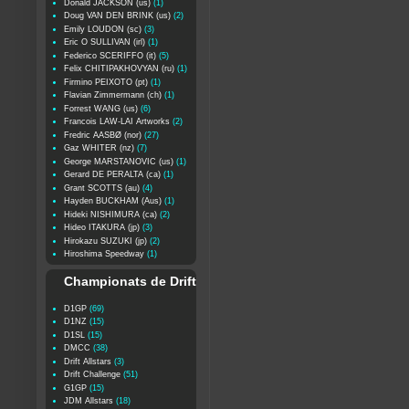
Donald JACKSON (us)
(1)
Doug VAN DEN BRINK (us)
(2)
Emily LOUDON (sc)
(3)
Eric O SULLIVAN (irl)
(1)
Federico SCERIFFO (it)
(5)
Felix CHITIPAKHOVYAN (ru)
(1)
Firmino PEIXOTO (pt)
(1)
Flavian Zimmermann (ch)
(1)
Forrest WANG (us)
(6)
Francois LAW-LAI Artworks
(2)
Fredric AASBØ (nor)
(27)
Gaz WHITER (nz)
(7)
George MARSTANOVIC (us)
(1)
Gerard DE PERALTA (ca)
(1)
Grant SCOTTS (au)
(4)
Hayden BUCKHAM (Aus)
(1)
Hideki NISHIMURA (ca)
(2)
Hideo ITAKURA (jp)
(3)
Hirokazu SUZUKI (jp)
(2)
Hiroshima Speedway
(1)
Championats de Drift
D1GP
(69)
D1NZ
(15)
D1SL
(15)
DMCC
(38)
Drift Allstars
(3)
Drift Challenge
(51)
G1GP
(15)
JDM Allstars
(18)