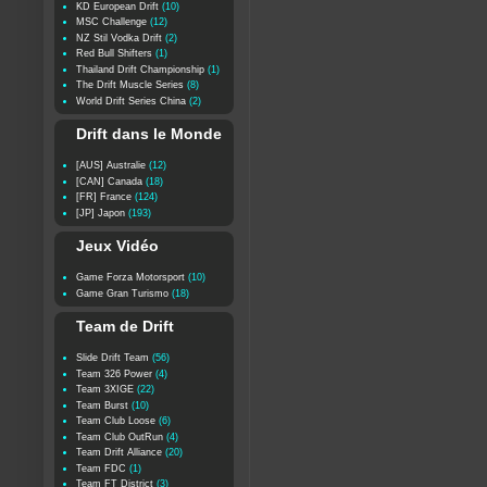
KD European Drift
(10)
MSC Challenge
(12)
NZ Stil Vodka Drift
(2)
Red Bull Shifters
(1)
Thailand Drift Championship
(1)
The Drift Muscle Series
(8)
World Drift Series China
(2)
Drift dans le Monde
[AUS] Australie
(12)
[CAN] Canada
(18)
[FR] France
(124)
[JP] Japon
(193)
Jeux Vidéo
Game Forza Motorsport
(10)
Game Gran Turismo
(18)
Team de Drift
Slide Drift Team
(56)
Team 326 Power
(4)
Team 3XIGE
(22)
Team Burst
(10)
Team Club Loose
(6)
Team Club OutRun
(4)
Team Drift Alliance
(20)
Team FDC
(1)
Team FT District
(3)