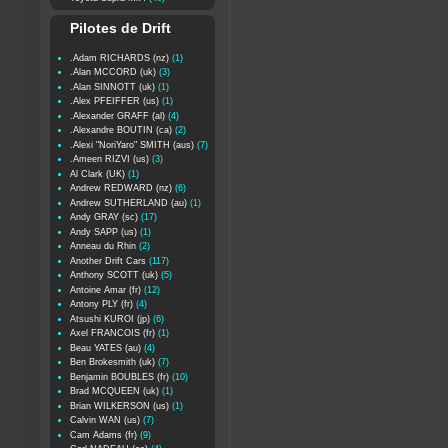
Pilotes de Drift
.Adam RICHARDS (nz)
(1)
.Alan MCCORD (uk)
(3)
.Alan SINNOTT (uk)
(1)
.Alex PFEIFFER (us)
(1)
.Alexander GRAFF (al)
(4)
.Alexandre BOUTIN (ca)
(2)
.Alexi "NoriYaro" SMITH (aus)
(7)
.Ameen RIZVI (us)
(3)
Al Clark (UK)
(1)
Andrew REDWARD (nz)
(6)
Andrew SUTHERLAND (au)
(1)
Andy GRAY (sc)
(17)
Andy SAPP (us)
(1)
Anneau du Rhin
(2)
Another Drift Cars
(117)
Anthony SCOTT (uk)
(5)
Antoine Amar (fr)
(12)
Antony PLY (fr)
(4)
Atsushi KUROI (jp)
(6)
Axel FRANCOIS (fr)
(1)
Beau YATES (au)
(4)
Ben Brokesmith (uk)
(7)
Benjamin BOUBLES (fr)
(10)
Brad MCQUEEN (uk)
(1)
Brian WILKERSON (us)
(1)
Calvin WAN (us)
(7)
Cam Adams (fr)
(9)