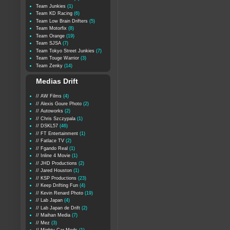
Team Junkies
(1)
Team KD Racing
(6)
Team Low Brain Drifters
(5)
Team Motorfix
(8)
Team Orange
(19)
Team SJSA
(7)
Team Tokyo Street Junkies
(7)
Team Touge Warrior
(3)
Team Zenky
(14)
Medias Drift
// AW Films
(4)
// Alexis Goure Photo
(2)
// Autoworks
(2)
// Chris Szczypala
(1)
// DSKL57
(46)
// FT Entertainment
(1)
// Fatlace TV
(2)
// Fgando Real
(1)
// Inline 4 Movie
(1)
// JHD Productions
(2)
// Jared Houston
(1)
// KSP Productions
(23)
// Keep Drifting Fun
(4)
// Kevin Renard Photo
(19)
// Lab Japan
(4)
// Lab Japan de Drift
(2)
// Maihan Media
(7)
// Mez
(3)