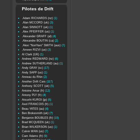
Pilotes de Drift
.Adam RICHARDS (nz)
(1)
.Alan MCCORD (uk)
(3)
.Alan SINNOTT (uk)
(1)
.Alex PFEIFFER (us)
(1)
.Alexander GRAFF (al)
(4)
.Alexandre BOUTIN (ca)
(2)
.Alexi "NoriYaro" SMITH (aus)
(7)
.Ameen RIZVI (us)
(3)
Al Clark (UK)
(1)
Andrew REDWARD (nz)
(6)
Andrew SUTHERLAND (au)
(1)
Andy GRAY (sc)
(17)
Andy SAPP (us)
(1)
Anneau du Rhin
(2)
Another Drift Cars
(117)
Anthony SCOTT (uk)
(5)
Antoine Amar (fr)
(12)
Antony PLY (fr)
(4)
Atsushi KUROI (jp)
(6)
Axel FRANCOIS (fr)
(1)
Beau YATES (au)
(4)
Ben Brokesmith (uk)
(7)
Benjamin BOUBLES (fr)
(10)
Brad MCQUEEN (uk)
(1)
Brian WILKERSON (us)
(1)
Calvin WAN (us)
(7)
Cam Adams (fr)
(9)