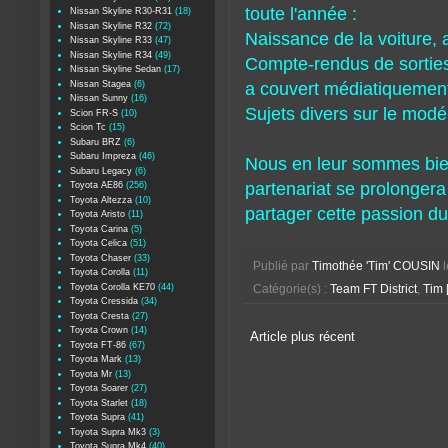
toute l'année :
Nissan Skyline R30-R31
(18)
Nissan Skyline R32
(72)
Naissance de la voiture, 
Nissan Skyline R33
(47)
Nissan Skyline R34
(49)
Compte-rendus de sorties,
Nissan Skyline Sedan
(17)
Nissan Stagea
(6)
a couvert médiatiquemen
Nissan Sunny
(16)
Sujets divers sur le modé
Scion FR-S
(10)
Scion Tc
(15)
Subaru BRZ
(6)
Subaru Impreza
(46)
Nous en leur sommes bien
Subaru Legacy
(6)
partenariat se prolongera 
Toyota AE86
(256)
Toyota Altezza
(10)
partager cette passion du D
Toyota Aristo
(11)
Toyota Carina
(5)
Toyota Celica
(51)
Toyota Chaser
(33)
Publié par
Timothée 'Tim' COUSIN
Toyota Corolla
(11)
Toyota Corolla KE70
(44)
Catégorie(s) :
Team FT District
,
Tim 
Toyota Cressida
(34)
Toyota Cresta
(27)
Toyota Crown
(14)
Article plus récent
Toyota FT-86
(67)
Toyota Mark
(13)
Toyota Mr
(13)
Toyota Soarer
(27)
Toyota Starlet
(18)
Toyota Supra
(41)
Toyota Supra Mk3
(3)
Toyota Supra Mk4
(40)