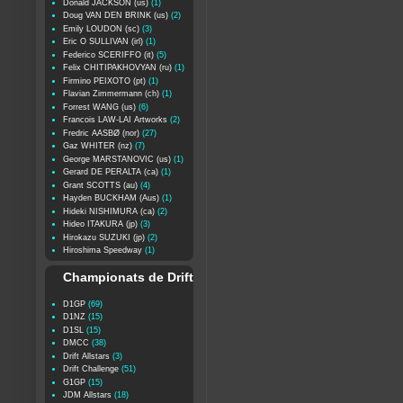
Donald JACKSON (us)
(1)
Doug VAN DEN BRINK (us)
(2)
Emily LOUDON (sc)
(3)
Eric O SULLIVAN (irl)
(1)
Federico SCERIFFO (it)
(5)
Felix CHITIPAKHOVYAN (ru)
(1)
Firmino PEIXOTO (pt)
(1)
Flavian Zimmermann (ch)
(1)
Forrest WANG (us)
(6)
Francois LAW-LAI Artworks
(2)
Fredric AASBØ (nor)
(27)
Gaz WHITER (nz)
(7)
George MARSTANOVIC (us)
(1)
Gerard DE PERALTA (ca)
(1)
Grant SCOTTS (au)
(4)
Hayden BUCKHAM (Aus)
(1)
Hideki NISHIMURA (ca)
(2)
Hideo ITAKURA (jp)
(3)
Hirokazu SUZUKI (jp)
(2)
Hiroshima Speedway
(1)
Championats de Drift
D1GP
(69)
D1NZ
(15)
D1SL
(15)
DMCC
(38)
Drift Allstars
(3)
Drift Challenge
(51)
G1GP
(15)
JDM Allstars
(18)