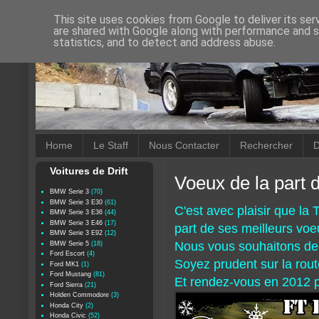
This site uses cookies from Google to deliver its ser
are shared with Google along with performance and se
statistics, and to detect and address abuse.
Home
Le Staff
Nous Contacter
Rechercher
D
Voitures de Drift
Voeux de la part d
BMW Serie 3
(70)
BMW Serie 3 E30
(61)
C'est avec plaisir que la T
BMW Serie 3 E36
(44)
BMW Serie 3 E46
(17)
part de ses meilleurs voe
BMW Serie 3 E92
(12)
Nous vous souhaitons de p
BMW Serie 5
(18)
Ford Escort
(4)
Soyez prudent sur la rout
Ford MK1
(1)
Ford Mustang
(81)
Et rendez-vous en 2012 po
Ford Sierra
(21)
Holden Commodore
(3)
Honda City
(2)
Honda Civic
(52)