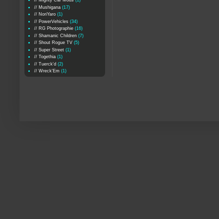
// Mighty Car Mods
(1)
// Mushigana
(17)
// NoriYaro
(1)
// PowerVehicles
(34)
// RG Photographie
(16)
// Shamanic Children
(7)
// Shout Rogue TV
(5)
// Super Street
(1)
// Togethia
(1)
// Tuerck'd
(2)
// Wreck'Em
(1)