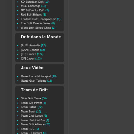
KD European Drift
(10)
MSC Challenge
(12)
NZ Stil Vodka Drift
(2)
Red Bull Shifters
(1)
Thailand Drift Championship
(1)
The Drift Muscle Series
(8)
World Drift Series China
(2)
Drift dans le Monde
[AUS] Australie
(12)
[CAN] Canada
(18)
[FR] France
(124)
[JP] Japon
(193)
Jeux Vidéo
Game Forza Motorsport
(10)
Game Gran Turismo
(18)
Team de Drift
Slide Drift Team
(56)
Team 326 Power
(4)
Team 3XIGE
(22)
Team Burst
(10)
Team Club Loose
(6)
Team Club OutRun
(4)
Team Drift Alliance
(20)
Team FDC
(1)
Team FT District
(3)