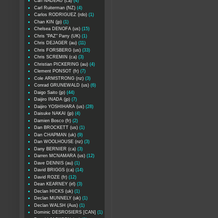
Carl NADEAU (ca)
(4)
Carl Ruiterman (NZ)
(4)
Carlos RODRIGUEZ (rdo)
(1)
Chan KIN (jp)
(1)
Chelsea DENOFA (us)
(15)
Chris "PAZ" Parry (UK)
(1)
Chris DEJAGER (au)
(11)
Chris FORSBERG (us)
(33)
Chris SCREMIN (ca)
(3)
Christian PICKERING (au)
(4)
Clement PONSOT (fr)
(7)
Cole ARMSTRONG (nz)
(3)
Conrad GRUNEWALD (us)
(6)
Daigo Saito (jp)
(44)
Daijiro INADA (jp)
(7)
Daijiro YOSHIHARA (us)
(28)
Daisuke NAKAI (jp)
(4)
Damien Bosco (fr)
(2)
Dan BROCKETT (us)
(1)
Dan CHAPMAN (uk)
(9)
Dan WOOLHOUSE (nz)
(3)
Dany BERNIER (ca)
(3)
Darren MCNAMARA (us)
(12)
Dave DENNIS (au)
(1)
David BRIGGS (ca)
(14)
David ROZE (fr)
(12)
Dean KEARNEY (irl)
(3)
Declan HICKS (uk)
(1)
Declan MUNNELY (uk)
(1)
Declan WALSH (Aus)
(1)
Dominic DESROSIERS [CAN]
(1)