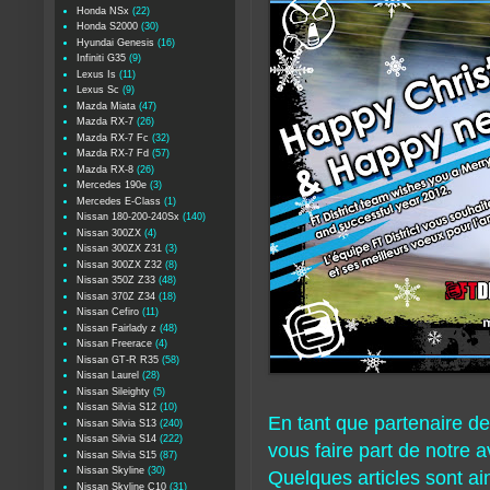
Honda NSx
(22)
Honda S2000
(30)
Hyundai Genesis
(16)
Infiniti G35
(9)
Lexus Is
(11)
Lexus Sc
(9)
Mazda Miata
(47)
Mazda RX-7
(26)
Mazda RX-7 Fc
(32)
Mazda RX-7 Fd
(57)
Mazda RX-8
(26)
Mercedes 190e
(3)
Mercedes E-Class
(1)
Nissan 180-200-240Sx
(140)
Nissan 300ZX
(4)
Nissan 300ZX Z31
(3)
Nissan 300ZX Z32
(8)
Nissan 350Z Z33
(48)
Nissan 370Z Z34
(18)
Nissan Cefiro
(11)
Nissan Fairlady z
(48)
Nissan Freerace
(4)
Nissan GT-R R35
(58)
Nissan Laurel
(28)
Nissan Sileighty
(5)
Nissan Silvia S12
(10)
En tant que partenaire de
Nissan Silvia S13
(240)
Nissan Silvia S14
(222)
vous faire part de notre a
Nissan Silvia S15
(87)
Nissan Skyline
(30)
Quelques articles sont a
Nissan Skyline C10
(31)