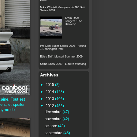
Mike Whidett Vainqueur du NZ Drift
Series 2009
Team Door
Bangers "The
Delivery"
Pro Drift Super Series 2009 - Round
1 Donnington Park
Ebisu Drift Matsuri Summer 2009
Sema Show 2009 - L autre Mustang
Archives
►
2015
(2)
►
2014
(128)
►
2013
(406)
caine. Tout est
rs, et spoiler
▼
2012
(455)
onyme de
décembre
(47)
novembre
(42)
octobre
(43)
septembre
(45)