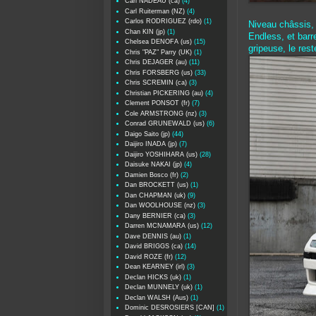
Carl NADEAU (ca)
(4)
Carl Ruiterman (NZ)
(4)
Carlos RODRIGUEZ (rdo)
(1)
Niveau châssis, l
Chan KIN (jp)
(1)
Endless, et barr
Chelsea DENOFA (us)
(15)
gripeuse, le res
Chris "PAZ" Parry (UK)
(1)
Chris DEJAGER (au)
(11)
Chris FORSBERG (us)
(33)
Chris SCREMIN (ca)
(3)
Christian PICKERING (au)
(4)
Clement PONSOT (fr)
(7)
Cole ARMSTRONG (nz)
(3)
Conrad GRUNEWALD (us)
(6)
Daigo Saito (jp)
(44)
Daijiro INADA (jp)
(7)
Daijiro YOSHIHARA (us)
(28)
Daisuke NAKAI (jp)
(4)
Damien Bosco (fr)
(2)
Dan BROCKETT (us)
(1)
Dan CHAPMAN (uk)
(9)
Dan WOOLHOUSE (nz)
(3)
Dany BERNIER (ca)
(3)
Darren MCNAMARA (us)
(12)
Dave DENNIS (au)
(1)
David BRIGGS (ca)
(14)
David ROZE (fr)
(12)
Dean KEARNEY (irl)
(3)
Declan HICKS (uk)
(1)
Declan MUNNELY (uk)
(1)
Declan WALSH (Aus)
(1)
Dominic DESROSIERS [CAN]
(1)