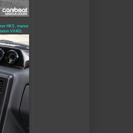
 timer HKS, manos
Clarion VX401.