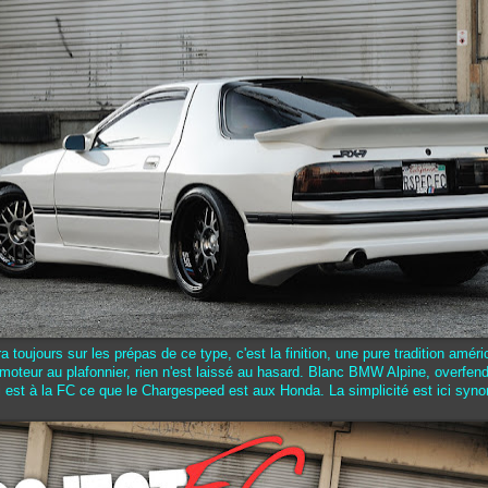
 toujours sur les prépas de ce type, c'est la finition, une pure tradition améri
 moteur au plafonnier, rien n'est laissé au hasard. Blanc BMW Alpine, overfende
est à la FC ce que le Chargespeed est aux Honda. La simplicité est ici syn