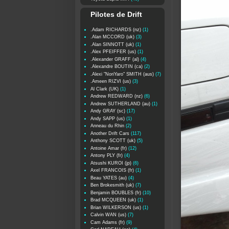
Pilotes de Drift
.Adam RICHARDS (nz)
(1)
.Alan MCCORD (uk)
(3)
.Alan SINNOTT (uk)
(1)
.Alex PFEIFFER (us)
(1)
.Alexander GRAFF (al)
(4)
.Alexandre BOUTIN (ca)
(2)
.Alexi "NoriYaro" SMITH (aus)
(7)
.Ameen RIZVI (us)
(3)
Al Clark (UK)
(1)
Andrew REDWARD (nz)
(6)
Andrew SUTHERLAND (au)
(1)
Andy GRAY (sc)
(17)
Andy SAPP (us)
(1)
Anneau du Rhin
(2)
Another Drift Cars
(117)
Anthony SCOTT (uk)
(5)
Antoine Amar (fr)
(12)
Antony PLY (fr)
(4)
Atsushi KUROI (jp)
(6)
Axel FRANCOIS (fr)
(1)
Beau YATES (au)
(4)
Ben Brokesmith (uk)
(7)
Benjamin BOUBLES (fr)
(10)
Brad MCQUEEN (uk)
(1)
Brian WILKERSON (us)
(1)
Calvin WAN (us)
(7)
Cam Adams (fr)
(9)