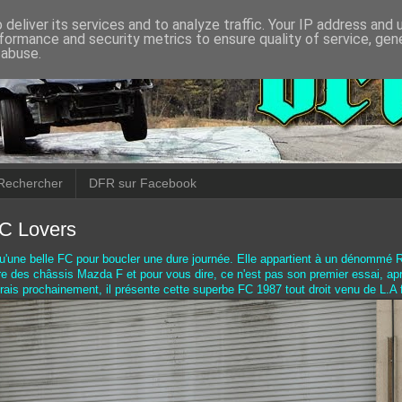
deliver its services and to analyze traffic. Your IP address and
formance and security metrics to ensure quality of service, ge
 abuse.
Rechercher
DFR sur Facebook
C Lovers
u'une belle FC pour boucler une dure journée. Elle appartient à un dénomm
re des châssis Mazda F et pour vous dire, ce n'est pas son premier essai, a
rais prochainement, il présente cette superbe FC 1987 tout droit venu de L.A 