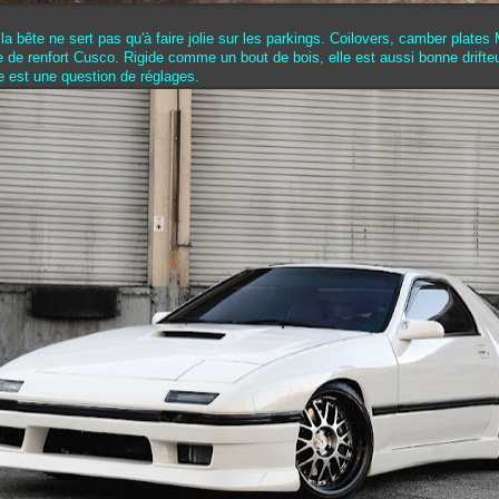
a bête ne sert pas qu'à faire jolie sur les parkings. Coilovers, camber plates 
e de renfort Cusco. Rigide comme un bout de bois, elle est aussi bonne drift
te est une question de réglages.