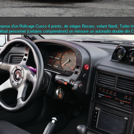
ompose d'un Rollcage Cusco 4 points, de sièges Recaro, volant Nardi, Turbo
étail personnel (certains comprendront) on retrouve un autoradio double din 