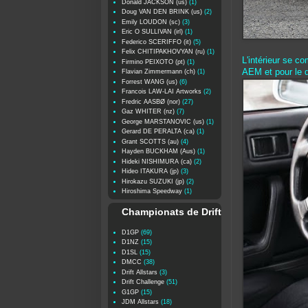
Donald JACKSON (us)
(1)
Doug VAN DEN BRINK (us)
(2)
Emily LOUDON (sc)
(3)
Eric O SULLIVAN (irl)
(1)
Federico SCERIFFO (it)
(5)
Felix CHITIPAKHOVYAN (ru)
(1)
L'intérieur se c
Firmino PEIXOTO (pt)
(1)
AEM et pour le d
Flavian Zimmermann (ch)
(1)
Forrest WANG (us)
(6)
Francois LAW-LAI Artworks
(2)
Fredric AASBØ (nor)
(27)
Gaz WHITER (nz)
(7)
George MARSTANOVIC (us)
(1)
Gerard DE PERALTA (ca)
(1)
Grant SCOTTS (au)
(4)
Hayden BUCKHAM (Aus)
(1)
Hideki NISHIMURA (ca)
(2)
Hideo ITAKURA (jp)
(3)
Hirokazu SUZUKI (jp)
(2)
Hiroshima Speedway
(1)
Championats de Drift
D1GP
(69)
D1NZ
(15)
D1SL
(15)
DMCC
(38)
Drift Allstars
(3)
Drift Challenge
(51)
G1GP
(15)
JDM Allstars
(18)