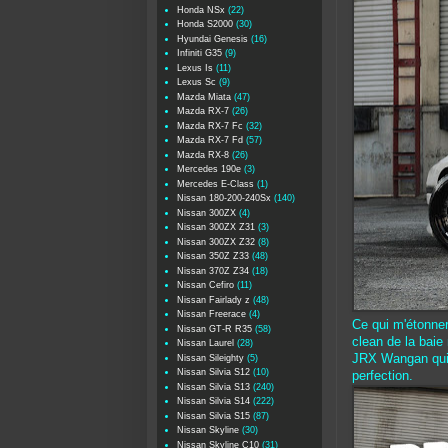
Honda NSx
(22)
Honda S2000
(30)
Hyundai Genesis
(16)
Infiniti G35
(9)
Lexus Is
(11)
Lexus Sc
(9)
Mazda Miata
(47)
Mazda RX-7
(26)
Mazda RX-7 Fc
(32)
Mazda RX-7 Fd
(57)
Mazda RX-8
(26)
Mercedes 190e
(3)
Mercedes E-Class
(1)
Nissan 180-200-240Sx
(140)
Nissan 300ZX
(4)
Nissan 300ZX Z31
(3)
Nissan 300ZX Z32
(8)
Nissan 350Z Z33
(48)
Nissan 370Z Z34
(18)
Nissan Cefiro
(11)
Nissan Fairlady z
(48)
Nissan Freerace
(4)
Ce qui m'étonnera
Nissan GT-R R35
(58)
clean de la baie
Nissan Laurel
(28)
JRX Wangan qui 
Nissan Sileighty
(5)
Nissan Silvia S12
(10)
perfection.
Nissan Silvia S13
(240)
Nissan Silvia S14
(222)
Nissan Silvia S15
(87)
Nissan Skyline
(30)
Nissan Skyline C10
(31)