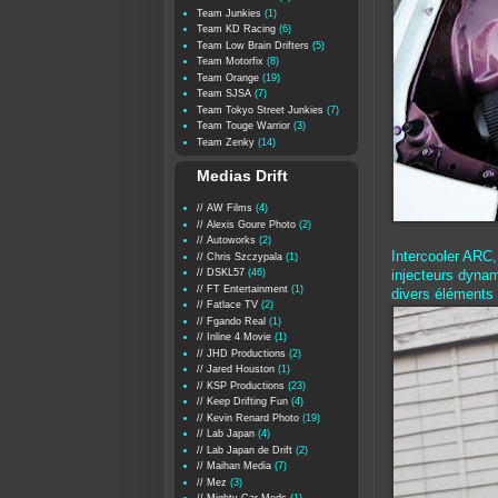
Team Junkies
(1)
Team KD Racing
(6)
Team Low Brain Drifters
(5)
Team Motorfix
(8)
Team Orange
(19)
Team SJSA
(7)
Team Tokyo Street Junkies
(7)
Team Touge Warrior
(3)
Team Zenky
(14)
Medias Drift
// AW Films
(4)
// Alexis Goure Photo
(2)
// Autoworks
(2)
Intercooler ARC
// Chris Szczypala
(1)
// DSKL57
(46)
injecteurs dynam
// FT Entertainment
(1)
divers éléments
// Fatlace TV
(2)
// Fgando Real
(1)
// Inline 4 Movie
(1)
// JHD Productions
(2)
// Jared Houston
(1)
// KSP Productions
(23)
// Keep Drifting Fun
(4)
// Kevin Renard Photo
(19)
// Lab Japan
(4)
// Lab Japan de Drift
(2)
// Maihan Media
(7)
// Mez
(3)