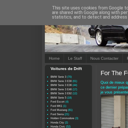
This site uses cookies from Google to 
are shared with Google along with per
statistics, and to detect and address
Home
Le Staff
Nous Contacter
Voitures de Drift
For The F
BMW Serie 3
(70)
BMW Serie 3 E30
(61)
Quoi de mieux q
BMW Serie 3 E36
(44)
ce dernier prépa
BMW Serie 3 E46
(17)
je vous présente
BMW Serie 3 E92
(12)
BMW Serie 5
(18)
Ford Escort
(4)
Ford MK1
(1)
Ford Mustang
(81)
Ford Sierra
(21)
Holden Commodore
(3)
Honda City
(2)
Honda Civic
(52)