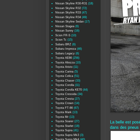
Nissan Skyline R30-R31
(18)
Nissan Skyline R32
(72)
Nissan Skyline R33
(47)
Nissan Skyline R34
(49)
Nissan Skyline Sedan
(17)
Nissan Stagea
(6)
Nissan Sunny
(16)
Scion FR-S
(10)
Scion Tc
(15)
Subaru BRZ
(6)
Subaru Impreza
(46)
Subaru Legacy
(6)
Toyota AE86
(256)
Toyota Altezza
(10)
Toyota Aristo
(11)
Toyota Carina
(5)
Toyota Celica
(51)
Toyota Chaser
(33)
Toyota Corolla
(11)
Toyota Corolla KE70
(44)
Toyota Cressida
(34)
Toyota Cresta
(27)
Toyota Crown
(14)
Toyota FT-86
(67)
Toyota Mark
(13)
Toyota Mr
(13)
Toyota Soarer
(27)
La belle est pos
Toyota Starlet
(18)
dans des pneus
Toyota Supra
(41)
Toyota Supra Mk3
(3)
Toyota Supra Mk4
(40)