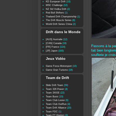
KD European Drift
(10)
MSC Challenge
(12)
NZ Stil Vodka Drift
(2)
Red Bull Shifters
(1)
Thailand Drift Championship
(1)
The Drift Muscle Series
(8)
World Drift Series China
(2)
Drift dans le Monde
[AUS] Australie
(12)
[CAN] Canada
(18)
Passons à la par
[FR] France
(124)
fait bien longte
[JP] Japon
(193)
souflerie je croi
Jeux Vidéo
Game Forza Motorsport
(10)
Game Gran Turismo
(18)
Team de Drift
Slide Drift Team
(56)
Team 326 Power
(4)
Team 3XIGE
(22)
Team Burst
(10)
Team Club Loose
(6)
Team Club OutRun
(4)
Team Drift Alliance
(20)
Team FDC
(1)
Team FT District
(3)