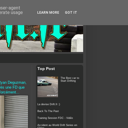
 user-agent
nerate usage
LEARN MORE
GOT IT
Top Post
The Best car to
Start Drifting
é Ryan Deguzman,
près une FD que
forcément...
La devise Drift.fr :)
Back To The Past
Training Session FDC - Vidéo
Accident au World Drift Series en
Chine