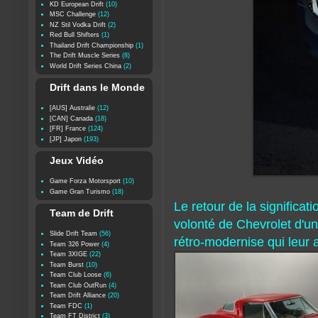
KD European Drift
(10)
MSC Challenge
(12)
NZ Stil Vodka Drift
(2)
Red Bull Shifters
(1)
Thailand Drift Championship
(1)
The Drift Muscle Series
(8)
World Drift Series China
(2)
Drift dans le Monde
[AUS] Australie
(12)
[CAN] Canada
(18)
[FR] France
(124)
[JP] Japon
(193)
Jeux Vidéo
Game Forza Motorsport
(10)
Game Gran Turismo
(18)
Le retour de la significa
Team de Drift
volonté de Chevrolet d'un
Slide Drift Team
(56)
rétro-modernise qui leur
Team 326 Power
(4)
Team 3XIGE
(22)
Team Burst
(10)
Team Club Loose
(6)
Team Club OutRun
(4)
Team Drift Alliance
(20)
Team FDC
(1)
Team FT District
(3)