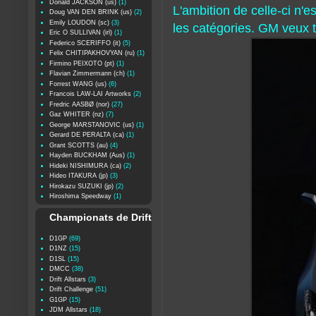
Donald JACKSON (us)
(1)
L'ambition de celle-ci n'
Doug VAN DEN BRINK (us)
(2)
Emily LOUDON (sc)
(3)
les catégories. GM veux 
Eric O SULLIVAN (irl)
(1)
Federico SCERIFFO (it)
(5)
Felix CHITIPAKHOVYAN (ru)
(1)
Firmino PEIXOTO (pt)
(1)
Flavian Zimmermann (ch)
(1)
Forrest WANG (us)
(6)
Francois LAW-LAI Artworks
(2)
Fredric AASBØ (nor)
(27)
Gaz WHITER (nz)
(7)
George MARSTANOVIC (us)
(1)
Gerard DE PERALTA (ca)
(1)
Grant SCOTTS (au)
(4)
Hayden BUCKHAM (Aus)
(1)
Hideki NISHIMURA (ca)
(2)
Hideo ITAKURA (jp)
(3)
Hirokazu SUZUKI (jp)
(2)
Hiroshima Speedway
(1)
Championats de Drift
D1GP
(69)
D1NZ
(15)
D1SL
(15)
DMCC
(38)
Drift Allstars
(3)
Drift Challenge
(51)
G1GP
(15)
JDM Allstars
(18)