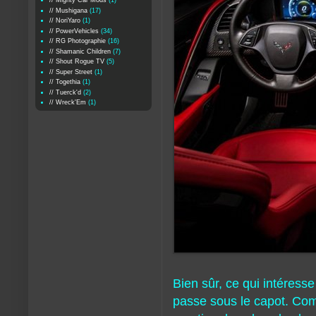
// Mighty Car Mods
(1)
// Mushigana
(17)
// NoriYaro
(1)
// PowerVehicles
(34)
// RG Photographie
(16)
// Shamanic Children
(7)
// Shout Rogue TV
(5)
// Super Street
(1)
// Togethia
(1)
// Tuerck'd
(2)
// Wreck'Em
(1)
Bien sûr, ce qui intéresse
passe sous le capot. Com