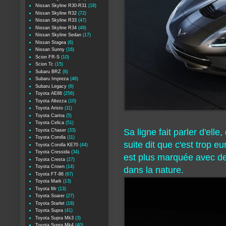
Nissan Skyline R30-R31
(18)
Nissan Skyline R32
(72)
Nissan Skyline R33
(47)
Nissan Skyline R34
(49)
Nissan Skyline Sedan
(17)
Nissan Stagea
(6)
Nissan Sunny
(16)
Scion FR-S
(10)
Scion Tc
(15)
Subaru BRZ
(6)
Subaru Impreza
(46)
Subaru Legacy
(6)
Toyota AE86
(256)
Toyota Altezza
(10)
Toyota Aristo
(11)
Toyota Carina
(5)
Toyota Celica
(51)
Sa ligne fait parler d'elle,
Toyota Chaser
(33)
Toyota Corolla
(11)
suite dit que c'est trop eu
Toyota Corolla KE70
(44)
Toyota Cressida
(34)
est plus marquée avec des
Toyota Cresta
(27)
Toyota Crown
(14)
dans la nature.
Toyota FT-86
(67)
Toyota Mark
(13)
Toyota Mr
(13)
Toyota Soarer
(27)
Toyota Starlet
(18)
Toyota Supra
(41)
Toyota Supra Mk3
(3)
Toyota Supra Mk4
(40)