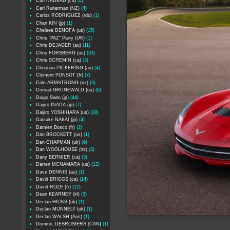
Carl NADEAU (ca)
(4)
Carl Ruiterman (NZ)
(4)
Carlos RODRIGUEZ (rdo)
(1)
Chan KIN (jp)
(1)
Chelsea DENOFA (us)
(15)
Chris "PAZ" Parry (UK)
(1)
Chris DEJAGER (au)
(11)
Chris FORSBERG (us)
(33)
Chris SCREMIN (ca)
(3)
Christian PICKERING (au)
(4)
Clement PONSOT (fr)
(7)
Cole ARMSTRONG (nz)
(3)
Conrad GRUNEWALD (us)
(6)
Daigo Saito (jp)
(44)
Daijiro INADA (jp)
(7)
Daijiro YOSHIHARA (us)
(28)
Daisuke NAKAI (jp)
(4)
Damien Bosco (fr)
(2)
Dan BROCKETT (us)
(1)
Dan CHAPMAN (uk)
(9)
Dan WOOLHOUSE (nz)
(3)
Dany BERNIER (ca)
(3)
Darren MCNAMARA (us)
(12)
Dave DENNIS (au)
(1)
David BRIGGS (ca)
(14)
David ROZE (fr)
(12)
Dean KEARNEY (irl)
(3)
Declan HICKS (uk)
(1)
Declan MUNNELY (uk)
(1)
Declan WALSH (Aus)
(1)
Dominic DESROSIERS [CAN]
(1)