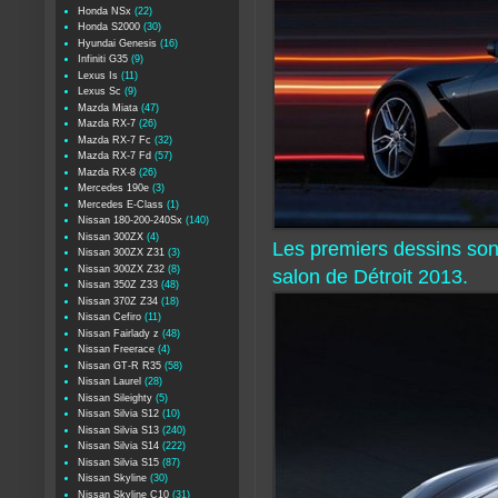
Honda NSx
(22)
Honda S2000
(30)
Hyundai Genesis
(16)
Infiniti G35
(9)
Lexus Is
(11)
Lexus Sc
(9)
Mazda Miata
(47)
Mazda RX-7
(26)
Mazda RX-7 Fc
(32)
Mazda RX-7 Fd
(57)
Mazda RX-8
(26)
Mercedes 190e
(3)
Mercedes E-Class
(1)
Nissan 180-200-240Sx
(140)
Nissan 300ZX
(4)
Les premiers dessins son
Nissan 300ZX Z31
(3)
Nissan 300ZX Z32
(8)
salon de Détroit 2013.
Nissan 350Z Z33
(48)
Nissan 370Z Z34
(18)
Nissan Cefiro
(11)
Nissan Fairlady z
(48)
Nissan Freerace
(4)
Nissan GT-R R35
(58)
Nissan Laurel
(28)
Nissan Sileighty
(5)
Nissan Silvia S12
(10)
Nissan Silvia S13
(240)
Nissan Silvia S14
(222)
Nissan Silvia S15
(87)
Nissan Skyline
(30)
Nissan Skyline C10
(31)