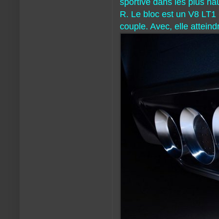
sportive dans les plus ha
R. Le bloc est un V8 LT
couple. Avec, elle atteind