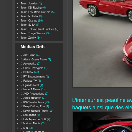
Team Junkies
(1)
Team KD Racing
(6)
Team Low Brain Drifters
(5)
Team Motorfix
(8)
Team Orange
(19)
Team SJSA
(7)
Team Tokyo Street Junkies
(7)
Team Touge Warrior
(3)
Team Zenky
(14)
Medias Drift
// AW Films
(4)
// Alexis Goure Photo
(2)
// Autoworks
(2)
// Chris Szczypala
(1)
// DSKL57
(46)
// FT Entertainment
(1)
// Fatlace TV
(2)
// Fgando Real
(1)
// Inline 4 Movie
(1)
// JHD Productions
(2)
// Jared Houston
(1)
L'intérieur est peaufiné 
// KSP Productions
(23)
baquets ainsi que des élém
// Keep Drifting Fun
(4)
// Kevin Renard Photo
(19)
// Lab Japan
(4)
// Lab Japan de Drift
(2)
// Maihan Media
(7)
// Mez
(3)