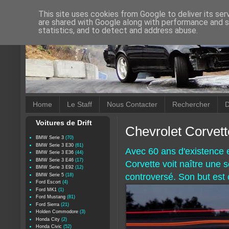
This site uses cookies from Google to deliver its ser
are shared with Google along with performance and se
statistics, and to detect and address abuse.
Home
Le Staff
Nous Contacter
Rechercher
D
Voitures de Drift
Chevrolet Corvett
BMW Serie 3
(70)
BMW Serie 3 E30
(61)
Avec 60 ans d'existence e
BMW Serie 3 E36
(44)
BMW Serie 3 E46
(17)
Corvette voit naître une 
BMW Serie 3 E92
(12)
controversé. Son but est c
BMW Serie 5
(18)
Ford Escort
(4)
Ford MK1
(1)
Ford Mustang
(81)
Ford Sierra
(21)
Holden Commodore
(3)
Honda City
(2)
Honda Civic
(52)