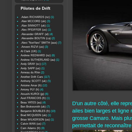
Pilotes de Drift
.Adam RICHARDS (nz)
(1)
.Alan MCCORD (uk)
(3)
.Alan SINNOTT (uk)
(1)
.Alex PFEIFFER (us)
(1)
.Alexander GRAFF (al)
(4)
.Alexandre BOUTIN (ca)
(2)
.Alexi "NoriYaro" SMITH (aus)
(7)
.Ameen RIZVI (us)
(3)
Al Clark (UK)
(1)
Andrew REDWARD (nz)
(6)
Andrew SUTHERLAND (au)
(1)
Andy GRAY (sc)
(17)
Andy SAPP (us)
(1)
Anneau du Rhin
(2)
Another Drift Cars
(117)
Anthony SCOTT (uk)
(5)
Antoine Amar (fr)
(12)
Antony PLY (fr)
(4)
Atsushi KUROI (jp)
(6)
Axel FRANCOIS (fr)
(1)
D'un autre côté, elle rep
Beau YATES (au)
(4)
Ben Brokesmith (uk)
(7)
ailes bien larges et ligne
Benjamin BOUBLES (fr)
(10)
Brad MCQUEEN (uk)
(1)
grosse Camaro. Mais plus 
Brian WILKERSON (us)
(1)
Calvin WAN (us)
(7)
permettait de reconnaître
Cam Adams (fr)
(9)