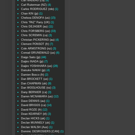
Carl NADEAU (ca)
(4)
Carl Ruiterman (NZ)
(4)
Carlos RODRIGUEZ (rdo)
(1)
Chan KIN (jp)
(1)
Chelsea DENOFA (us)
(15)
Chris "PAZ" Parry (UK)
(1)
Chris DEJAGER (au)
(11)
Chris FORSBERG (us)
(33)
Chris SCREMIN (ca)
(3)
Christian PICKERING (au)
(4)
Clement PONSOT (fr)
(7)
Cole ARMSTRONG (nz)
(3)
Conrad GRUNEWALD (us)
(6)
Daigo Saito (jp)
(44)
Daijiro INADA (jp)
(7)
Daijiro YOSHIHARA (us)
(28)
Daisuke NAKAI (jp)
(4)
Damien Bosco (fr)
(2)
Dan BROCKETT (us)
(1)
Dan CHAPMAN (uk)
(9)
Dan WOOLHOUSE (nz)
(3)
Dany BERNIER (ca)
(3)
Darren MCNAMARA (us)
(12)
Dave DENNIS (au)
(1)
David BRIGGS (ca)
(14)
David ROZE (fr)
(12)
Dean KEARNEY (irl)
(3)
Declan HICKS (uk)
(1)
Declan MUNNELY (uk)
(1)
Declan WALSH (Aus)
(1)
Dominic DESROSIERS [CAN]
(1)