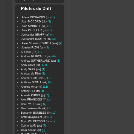
Pilotes de Drift
.Adam RICHARDS (nz)
(1)
.Alan MCCORD (uk)
(3)
.Alan SINNOTT (uk)
(1)
.Alex PFEIFFER (us)
(1)
.Alexander GRAFF (al)
(4)
.Alexandre BOUTIN (ca)
(2)
.Alexi "NoriYaro" SMITH (aus)
(7)
.Ameen RIZVI (us)
(3)
Al Clark (UK)
(1)
Andrew REDWARD (nz)
(6)
Andrew SUTHERLAND (au)
(1)
Andy GRAY (sc)
(17)
Andy SAPP (us)
(1)
Anneau du Rhin
(2)
Another Drift Cars
(117)
Anthony SCOTT (uk)
(5)
Antoine Amar (fr)
(12)
Antony PLY (fr)
(4)
Atsushi KUROI (jp)
(6)
Axel FRANCOIS (fr)
(1)
Beau YATES (au)
(4)
Ben Brokesmith (uk)
(7)
Benjamin BOUBLES (fr)
(10)
Brad MCQUEEN (uk)
(1)
Brian WILKERSON (us)
(1)
Calvin WAN (us)
(7)
Cam Adams (fr)
(9)