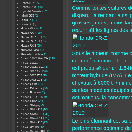
Honda NSx
(22)
Comme toutes voitures de 
Honda S2000
(30)
Hyundai Genesis
(16)
disparu, la rendant ainsi 
Infiniti G35
(9)
Lexus Is
(11)
grosses jantes, moins lar
Lexus Sc
(9)
Mazda Miata
(47)
reconnaît les lignes des
Mazda RX-7
(26)
Mazda RX-7 Fc
(32)
Mazda RX-7 Fd
(57)
Mazda RX-8
(26)
Mercedes 190e
(3)
Sous le moteur, comme c'ét
Mercedes E-Class
(1)
Nissan 180-200-240Sx
(140)
ce modèle comme fer de 
Nissan 300ZX
(4)
est propulsé par un
1.5-l
Nissan 300ZX Z31
(3)
Nissan 300ZX Z32
(8)
moteur hybride (IMA). Le
Nissan 350Z Z33
(48)
Nissan 370Z Z34
(18)
chevaux à 6000 tr / min et
Nissan Cefiro
(11)
Nissan Fairlady z
(48)
sur les modèles équipés 
Nissan Freerace
(4)
estimations, la consommat
Nissan GT-R R35
(58)
Nissan Laurel
(28)
Nissan Sileighty
(5)
Nissan Silvia S12
(10)
Nissan Silvia S13
(240)
Nissan Silvia S14
(222)
Le plus étonnant est sa b
Nissan Silvia S15
(87)
Nissan Skyline
(30)
performance optimale de 
Nissan Skyline C10
(31)