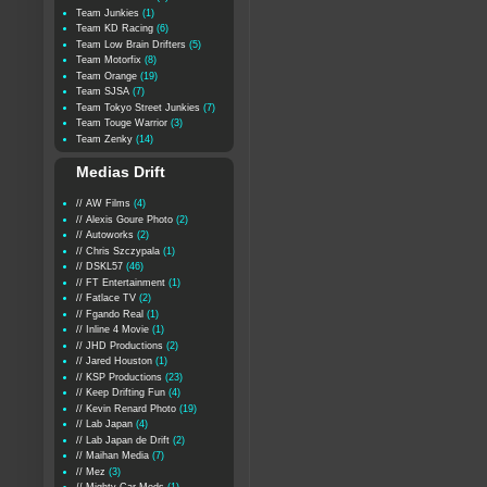
Team Junkies
(1)
Team KD Racing
(6)
Team Low Brain Drifters
(5)
Team Motorfix
(8)
Team Orange
(19)
Team SJSA
(7)
Team Tokyo Street Junkies
(7)
Team Touge Warrior
(3)
Team Zenky
(14)
Medias Drift
// AW Films
(4)
// Alexis Goure Photo
(2)
// Autoworks
(2)
// Chris Szczypala
(1)
// DSKL57
(46)
// FT Entertainment
(1)
// Fatlace TV
(2)
// Fgando Real
(1)
// Inline 4 Movie
(1)
// JHD Productions
(2)
// Jared Houston
(1)
// KSP Productions
(23)
// Keep Drifting Fun
(4)
// Kevin Renard Photo
(19)
// Lab Japan
(4)
// Lab Japan de Drift
(2)
// Maihan Media
(7)
// Mez
(3)