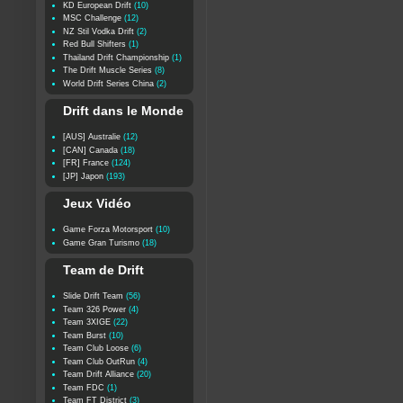
KD European Drift
(10)
MSC Challenge
(12)
NZ Stil Vodka Drift
(2)
Red Bull Shifters
(1)
Thailand Drift Championship
(1)
The Drift Muscle Series
(8)
World Drift Series China
(2)
Drift dans le Monde
[AUS] Australie
(12)
[CAN] Canada
(18)
[FR] France
(124)
[JP] Japon
(193)
Jeux Vidéo
Game Forza Motorsport
(10)
Game Gran Turismo
(18)
Team de Drift
Slide Drift Team
(56)
Team 326 Power
(4)
Team 3XIGE
(22)
Team Burst
(10)
Team Club Loose
(6)
Team Club OutRun
(4)
Team Drift Alliance
(20)
Team FDC
(1)
Team FT District
(3)