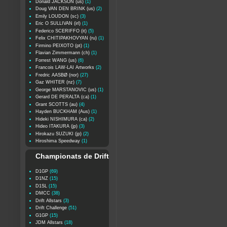
Donald JACKSON (us)
(1)
Doug VAN DEN BRINK (us)
(2)
Emily LOUDON (sc)
(3)
Eric O SULLIVAN (irl)
(1)
Federico SCERIFFO (it)
(5)
Felix CHITIPAKHOVYAN (ru)
(1)
Firmino PEIXOTO (pt)
(1)
Flavian Zimmermann (ch)
(1)
Forrest WANG (us)
(6)
Francois LAW-LAI Artworks
(2)
Fredric AASBØ (nor)
(27)
Gaz WHITER (nz)
(7)
George MARSTANOVIC (us)
(1)
Gerard DE PERALTA (ca)
(1)
Grant SCOTTS (au)
(4)
Hayden BUCKHAM (Aus)
(1)
Hideki NISHIMURA (ca)
(2)
Hideo ITAKURA (jp)
(3)
Hirokazu SUZUKI (jp)
(2)
Hiroshima Speedway
(1)
Championats de Drift
D1GP
(69)
D1NZ
(15)
D1SL
(15)
DMCC
(38)
Drift Allstars
(3)
Drift Challenge
(51)
G1GP
(15)
JDM Allstars
(18)