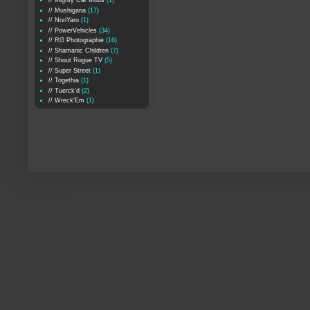
// Mighty Car Mods
(1)
// Mushigana
(17)
// NoriYaro
(1)
// PowerVehicles
(34)
// RG Photographie
(16)
// Shamanic Children
(7)
// Shout Rogue TV
(5)
// Super Street
(1)
// Togethia
(1)
// Tuerck'd
(2)
// Wreck'Em
(1)