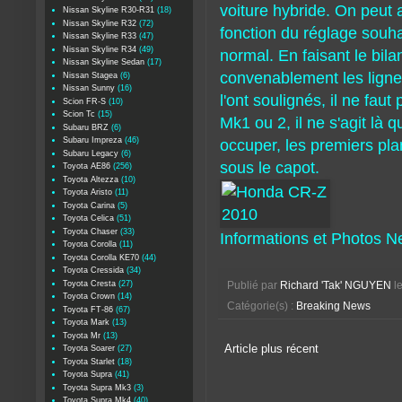
voiture hybride. On peut 
Nissan Skyline R30-R31
(18)
Nissan Skyline R32
(72)
fonction du réglage souha
Nissan Skyline R33
(47)
Nissan Skyline R34
(49)
normal. En faisant le bilan
Nissan Skyline Sedan
(17)
convenablement les lign
Nissan Stagea
(6)
Nissan Sunny
(16)
l'ont soulignés, il ne fa
Scion FR-S
(10)
Scion Tc
(15)
Mk1 ou 2, il ne s'agit là 
Subaru BRZ
(6)
Subaru Impreza
(46)
occuper, les premiers pla
Subaru Legacy
(6)
sous le capot.
Toyota AE86
(256)
Toyota Altezza
(10)
Toyota Aristo
(11)
Toyota Carina
(5)
Toyota Celica
(51)
Toyota Chaser
(33)
Informations et Photos 
Toyota Corolla
(11)
Toyota Corolla KE70
(44)
Toyota Cressida
(34)
Toyota Cresta
(27)
Publié par
Richard 'Tak' NGUYEN
l
Toyota Crown
(14)
Catégorie(s) :
Breaking News
Toyota FT-86
(67)
Toyota Mark
(13)
Toyota Mr
(13)
Article plus récent
Toyota Soarer
(27)
Toyota Starlet
(18)
Toyota Supra
(41)
Toyota Supra Mk3
(3)
Toyota Supra Mk4
(40)