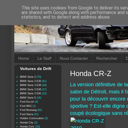
This site uses cookies from Google to deliver its ser
are shared with Google along with performance and se
statistics, and to detect and address abuse.
Home
Le Staff
Nous Contacter
Rechercher
D
Voitures de Drift
Honda CR-Z
BMW Serie 3
(70)
BMW Serie 3 E30
(61)
La version définitive de l
BMW Serie 3 E36
(44)
BMW Serie 3 E46
(17)
salon de Détroit, mais il
BMW Serie 3 E92
(12)
pour la découvrir encore 
BMW Serie 5
(18)
Ford Escort
(4)
sportive ? Est-elle digne
Ford MK1
(1)
Ford Mustang
(81)
coupé écologique sans ré
Ford Sierra
(21)
Holden Commodore
(3)
Honda City
(2)
Honda Civic
(52)