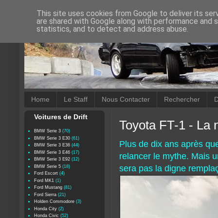
This site uses cookies from Google to deliver its ser
are shared with Google along with performance and se
statistics, and to detect and address abuse.
Home
Le Staff
Nous Contacter
Rechercher
D
Voitures de Drift
Toyota FT-1 - La 
BMW Serie 3
(70)
BMW Serie 3 E30
(61)
Plus de dix ans après que
BMW Serie 3 E36
(44)
BMW Serie 3 E46
(17)
relancer le mythe. Mais un
BMW Serie 3 E92
(12)
sera pas la digne remplaç
BMW Serie 5
(18)
Ford Escort
(4)
Ford MK1
(1)
Ford Mustang
(81)
Ford Sierra
(21)
Holden Commodore
(3)
Honda City
(2)
Honda Civic
(52)