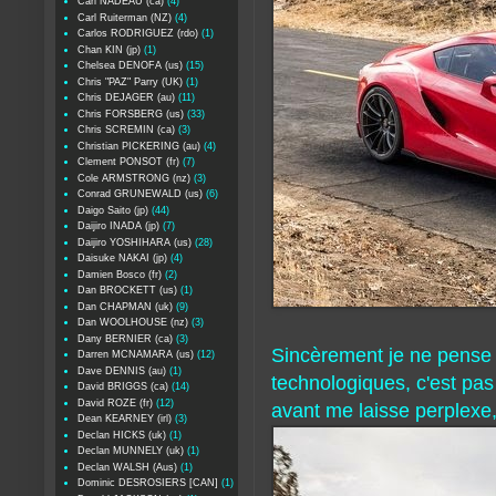
Carl NADEAU (ca)
(4)
Carl Ruiterman (NZ)
(4)
Carlos RODRIGUEZ (rdo)
(1)
Chan KIN (jp)
(1)
Chelsea DENOFA (us)
(15)
Chris "PAZ" Parry (UK)
(1)
Chris DEJAGER (au)
(11)
Chris FORSBERG (us)
(33)
Chris SCREMIN (ca)
(3)
Christian PICKERING (au)
(4)
Clement PONSOT (fr)
(7)
Cole ARMSTRONG (nz)
(3)
Conrad GRUNEWALD (us)
(6)
Daigo Saito (jp)
(44)
Daijiro INADA (jp)
(7)
Daijiro YOSHIHARA (us)
(28)
Daisuke NAKAI (jp)
(4)
Damien Bosco (fr)
(2)
Dan BROCKETT (us)
(1)
Dan CHAPMAN (uk)
(9)
Dan WOOLHOUSE (nz)
(3)
Dany BERNIER (ca)
(3)
Sincèrement je ne pense p
Darren MCNAMARA (us)
(12)
Dave DENNIS (au)
(1)
technologiques, c'est pas 
David BRIGGS (ca)
(14)
David ROZE (fr)
(12)
avant me laisse perplexe, 
Dean KEARNEY (irl)
(3)
Declan HICKS (uk)
(1)
Declan MUNNELY (uk)
(1)
Declan WALSH (Aus)
(1)
Dominic DESROSIERS [CAN]
(1)