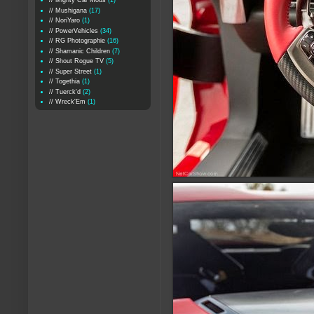
// Mighty Car Mods
(1)
// Mushigana
(17)
// NoriYaro
(1)
// PowerVehicles
(34)
// RG Photographie
(16)
// Shamanic Children
(7)
// Shout Rogue TV
(5)
// Super Street
(1)
// Togethia
(1)
// Tuerck'd
(2)
// Wreck'Em
(1)