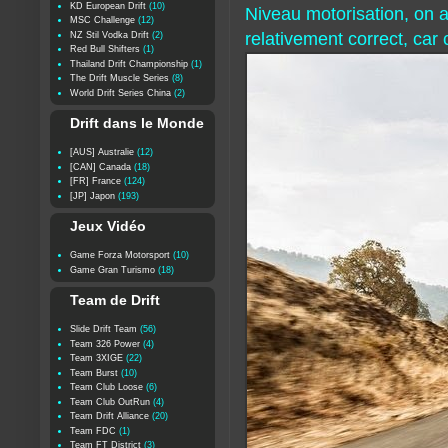
KD European Drift
(10)
Niveau motorisation, on a
MSC Challenge
(12)
relativement correct, car
NZ Stil Vodka Drift
(2)
Red Bull Shifters
(1)
Thailand Drift Championship
(1)
The Drift Muscle Series
(8)
World Drift Series China
(2)
Drift dans le Monde
[AUS] Australie
(12)
[CAN] Canada
(18)
[FR] France
(124)
[JP] Japon
(193)
Jeux Vidéo
Game Forza Motorsport
(10)
Game Gran Turismo
(18)
Team de Drift
Slide Drift Team
(56)
Team 326 Power
(4)
Team 3XIGE
(22)
Team Burst
(10)
Team Club Loose
(6)
Team Club OutRun
(4)
Team Drift Alliance
(20)
Team FDC
(1)
Team FT District
(3)