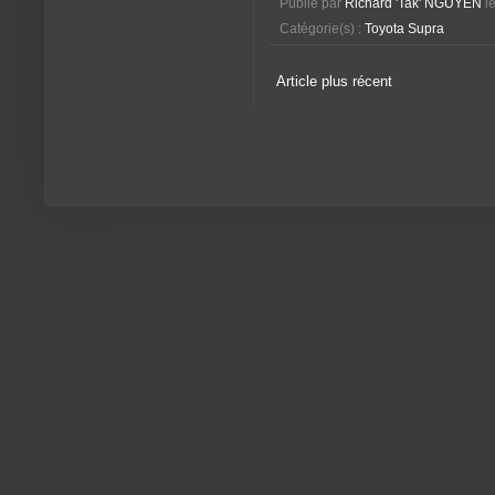
Publié par
Richard 'Tak' NGUYEN
l
Catégorie(s) :
Toyota Supra
Article plus récent