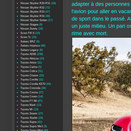
adapter à des personnes 
Nissan Skyline R30-R31
(18)
Nissan Skyline R32
(72)
l'avion pour aller en vaca
Nissan Skyline R33
(47)
Nissan Skyline R34
(49)
de sport dans le passé. Ave
Nissan Skyline Sedan
(17)
Nissan Stagea
(6)
un juste milieu. Un pari o
Nissan Sunny
(16)
rime avec mort.
Scion FR-S
(10)
Scion Tc
(15)
Subaru BRZ
(6)
Subaru Impreza
(46)
Subaru Legacy
(6)
Toyota AE86
(256)
Toyota Altezza
(10)
Toyota Aristo
(11)
Toyota Carina
(5)
Toyota Celica
(51)
Toyota Chaser
(33)
Toyota Corolla
(11)
Toyota Corolla KE70
(44)
Toyota Cressida
(34)
Toyota Cresta
(27)
Toyota Crown
(14)
Toyota FT-86
(67)
Toyota Mark
(13)
Toyota Mr
(13)
Toyota Soarer
(27)
Toyota Starlet
(18)
Toyota Supra
(41)
Toyota Supra Mk3
(3)
Toyota Supra Mk4
(40)