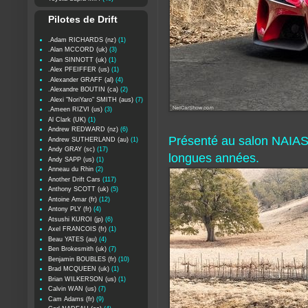
Pilotes de Drift
.Adam RICHARDS (nz)
(1)
.Alan MCCORD (uk)
(3)
.Alan SINNOTT (uk)
(1)
.Alex PFEIFFER (us)
(1)
.Alexander GRAFF (al)
(4)
.Alexandre BOUTIN (ca)
(2)
.Alexi "NoriYaro" SMITH (aus)
(7)
.Ameen RIZVI (us)
(3)
Al Clark (UK)
(1)
Andrew REDWARD (nz)
(6)
Présenté au salon NAIAS a
Andrew SUTHERLAND (au)
(1)
Andy GRAY (sc)
(17)
longues années.
Andy SAPP (us)
(1)
Anneau du Rhin
(2)
Another Drift Cars
(117)
Anthony SCOTT (uk)
(5)
Antoine Amar (fr)
(12)
Antony PLY (fr)
(4)
Atsushi KUROI (jp)
(6)
Axel FRANCOIS (fr)
(1)
Beau YATES (au)
(4)
Ben Brokesmith (uk)
(7)
Benjamin BOUBLES (fr)
(10)
Brad MCQUEEN (uk)
(1)
Brian WILKERSON (us)
(1)
Calvin WAN (us)
(7)
Cam Adams (fr)
(9)