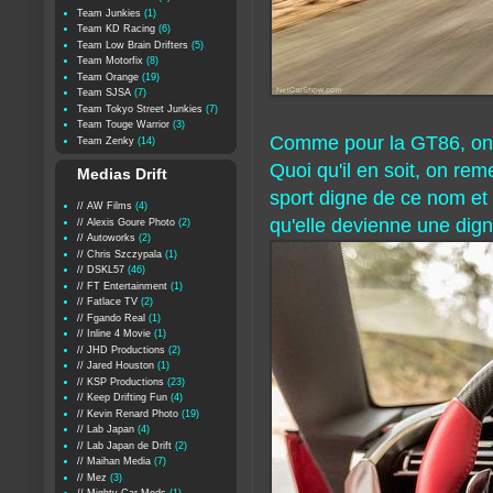
Team Junkies
(1)
Team KD Racing
(6)
Team Low Brain Drifters
(5)
Team Motorfix
(8)
Team Orange
(19)
Team SJSA
(7)
Team Tokyo Street Junkies
(7)
Team Touge Warrior
(3)
Comme pour la GT86, on at
Team Zenky
(14)
Quoi qu'il en soit, on re
Medias Drift
sport digne de ce nom et 
// AW Films
(4)
qu'elle devienne une digne
// Alexis Goure Photo
(2)
// Autoworks
(2)
// Chris Szczypala
(1)
// DSKL57
(46)
// FT Entertainment
(1)
// Fatlace TV
(2)
// Fgando Real
(1)
// Inline 4 Movie
(1)
// JHD Productions
(2)
// Jared Houston
(1)
// KSP Productions
(23)
// Keep Drifting Fun
(4)
// Kevin Renard Photo
(19)
// Lab Japan
(4)
// Lab Japan de Drift
(2)
// Maihan Media
(7)
// Mez
(3)