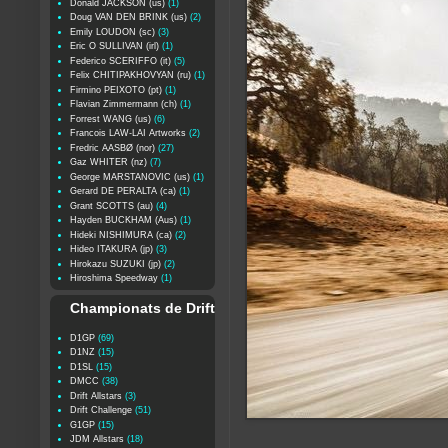
Donald JACKSON (us)
(1)
Doug VAN DEN BRINK (us)
(2)
Emily LOUDON (sc)
(3)
Eric O SULLIVAN (irl)
(1)
Federico SCERIFFO (it)
(5)
Felix CHITIPAKHOVYAN (ru)
(1)
Firmino PEIXOTO (pt)
(1)
Flavian Zimmermann (ch)
(1)
Forrest WANG (us)
(6)
Francois LAW-LAI Artworks
(2)
Fredric AASBØ (nor)
(27)
Gaz WHITER (nz)
(7)
George MARSTANOVIC (us)
(1)
Gerard DE PERALTA (ca)
(1)
Grant SCOTTS (au)
(4)
Hayden BUCKHAM (Aus)
(1)
Hideki NISHIMURA (ca)
(2)
Hideo ITAKURA (jp)
(3)
Hirokazu SUZUKI (jp)
(2)
Hiroshima Speedway
(1)
Championats de Drift
D1GP
(69)
D1NZ
(15)
D1SL
(15)
DMCC
(38)
Drift Allstars
(3)
Drift Challenge
(51)
G1GP
(15)
JDM Allstars
(18)